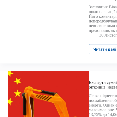
оскіл
впро
Засновник Bina
щодо навігації
крип
Його коментарі
наби
непередбачувані
оберт
невпевненими щ
–
представив, як
DL
30 Листоп
News
Читати далі
CZ
діли
прот
стра
торгі
бітк
на
Експерти сумні
тлі
біткойнів, незв
вола
ринк
Легке піднесен
послаблення об
енергії. Однак
малоймовірне. 
13,75% до 14,0