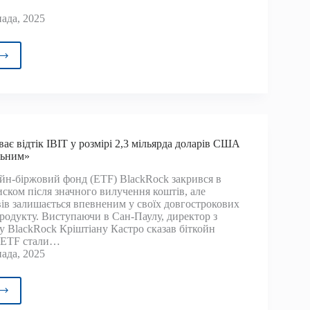
ада, 2025
ерти
іваються,
й
ує
рону
ає відтік IBIT у розмірі 2,3 мільярда доларів США
інг
льним»
йнів,
ажаючи
йн-біржовий фонд (ETF) BlackRock закрився в
иском після значного вилучення коштів, але
ів залишається впевненим у своїх довгострокових
ом
родукту. Виступаючи в Сан-Паулу, директор з
су BlackRock Кріштіану Кастро сказав біткойн
ишок
) ETF стали…
ії
ада, 2025
kRock
ває