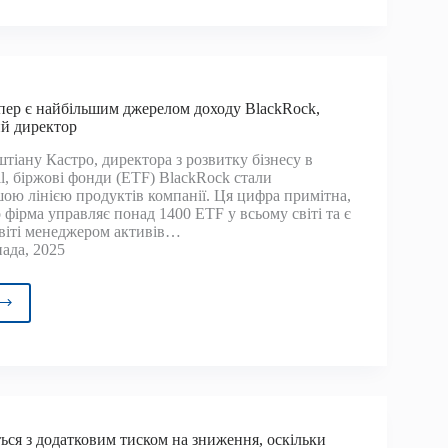
к
рі
пер є найбільшим джерелом доходу BlackRock,
ярда
й директор
рів
тіану Кастро, директора з розвитку бізнесу в
ком
l, біржові фонди (ETF) BlackRock стали
альним»
ою лінією продуктів компанії. Ця цифра примітна,
фірма управляє понад 1400 ETF у всьому світі та є
віті менеджером активів…
ада, 2025
йн-
р
ільшим
елом
ду
ться з додатковим тиском на зниження, оскільки
Rock,