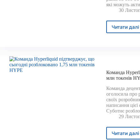
які можуть акт
30 Листоп
Читати далі
Анал
вста
наст
ціль
для
бітк
на
рівні
Команда Hyperli
95
млн токенів H
тися
Команда децентр
дола
оголосила про 
своїх розробник
написання цієї 
Суботнє розбло
29 Листоп
Читати далі
Кома