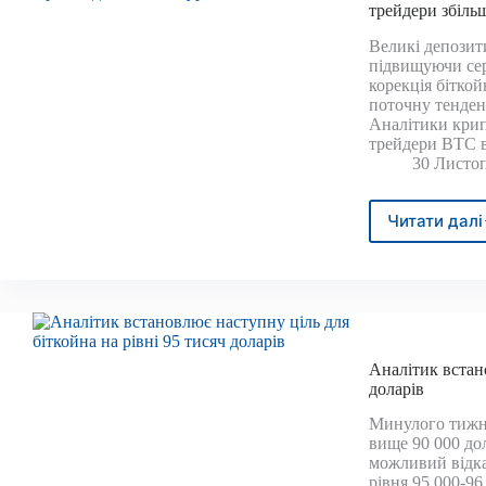
трейдери збіль
каже
вико
Великі депозит
дире
підвищуючи сер
корекція бітко
поточну тенденц
Аналітики крип
трейдери BTC 
30 Листоп
Читати далі
Бітк
стик
з
дода
тиск
на
зниж
Аналітик встано
оскіл
доларів
трей
збіл
Минулого тижня
біржо
вище 90 000 до
депо
можливий відка
Cryp
рівня 95 000-96