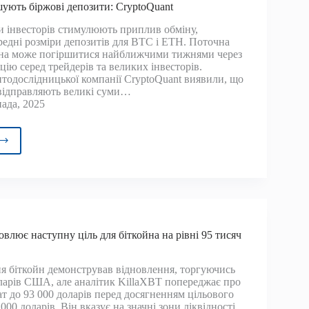
шують біржові депозити: CryptoQuant
навчий
и інвесторів стимулюють приплив обміну,
ктор
едні розміри депозитів для BTC і ETH. Поточна
йна може погіршитися найближчими тижнями через
ію серед трейдерів та великих інвесторів.
тодослідницької компанії CryptoQuant виявили, що
відправляють великі суми…
ада, 2025
ойн
ається
тковим
ом
ення,
влює наступну ціль для біткойна на рівні 95 тисяч
ьки
дери
ьшують
 біткойн демонстрував відновлення, торгуючись
ві
ларів США, але аналітик KillaXBT попереджає про
зити:
т до 93 000 доларів перед досягненням цільового
toQuant
 000 доларів. Він вказує на значні зони ліквідності,