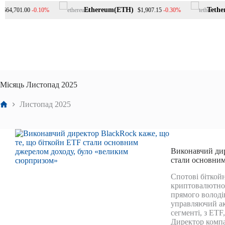
Перейти
Ethereum(ETH)
Tether(
-0.10%
-0.30%
4,701.00
$1,907.15
до
вмісту
Місяць
Листопад 2025
Головна
Листопад 2025
Виконавчий дир
стали основним
Спотові біткой
криптовалютног
прямого володі
управляючий ак
сегменті, з ETF
Директор компа