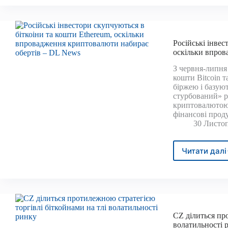
Пірс
«спа
що
само
Російські інвес
навіт
оскільки впров
обго
З червня-липня
кошти Bitcoin 
біржею і базую
стурбований» р
криптовалютою,
фінансові про
30 Листоп
Читати далі
Росій
інве
скуп
в
бітко
та
кошт
CZ ділиться пр
Ethe
волатильності 