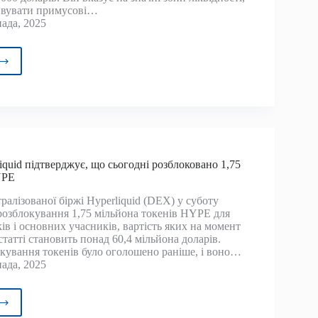
ивувати примусові…
ада, 2025
ітик
новлює
упну
ойна
quid підтверджує, що сьогодні розблоковано 1,75
YPE
ч
алізованої біржі Hyperliquid (DEX) у суботу
рів
розблокування 1,75 мільйона токенів HYPE для
ів і основних учасників, вартість яких на момент
статті становить понад 60,4 мільйона доларів.
кування токенів було оголошено раніше, і воно…
ада, 2025
нда