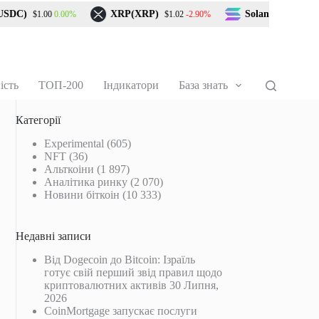
DC)
XRP(XRP)
Solana(SOL)
0.00%
-2.90%
$1.00
$1.02
$73.24
ість
ТОП-200
Індикатори
База знать
Категорії
Experimental
(605)
NFT
(36)
Альткоіни
(1 897)
Аналітика ринку
(2 070)
Новини біткоін
(10 333)
Недавні записи
Від Dogecoin до Bitcoin: Ізраїль
готує свій перший звід правил щодо
криптовалютних активів
30 Липня,
2026
CoinMortgage запускає послуги