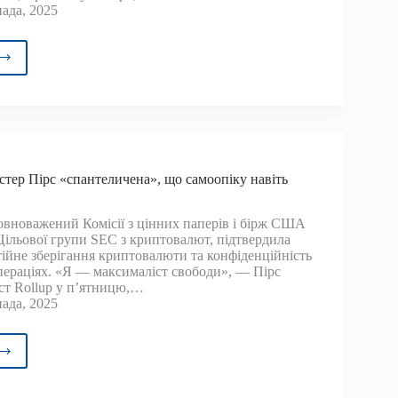
ада, 2025
навчий
ктор
kRock
,
стер Пірс «спантеличена», що самоопіку навіть
йн
и
повноважений Комісії з цінних паперів і бірж США
вним
 Цільової групи SEC з криптовалют, підтвердила
елом
тійне зберігання криптовалюти та конфіденційність
ду,
пераціях. «Я — максималіст свободи», — Пірс
ст Rollup у п’ятницю,…
иким
ада, 2025
ризом»
сар
ер