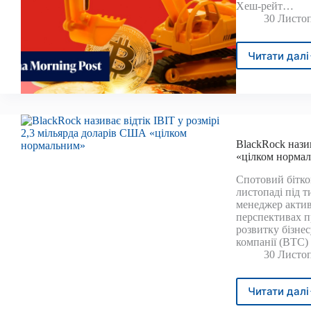
Хеш-рейт…
30 Листоп
Читати далі
Експ
сумн
що
Кита
скас
забо
на
BlackRock назив
майн
«цілком норма
бітко
незв
Спотовий бітко
листопаді під т
на
менеджер актив
підй
перспективах п
і
розвитку бізне
надл
компанії (BTC
енерг
30 Листоп
Читати далі
Blac
нази