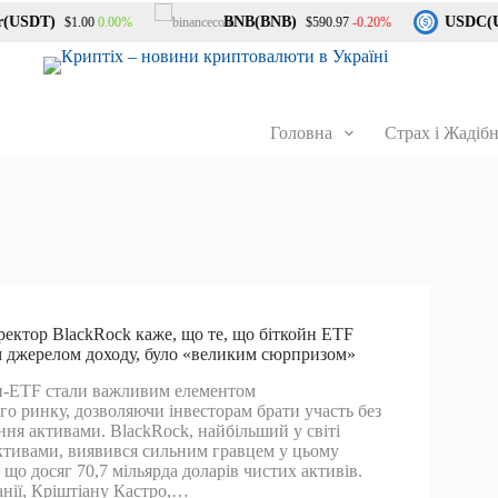
USDT)
BNB(BNB)
USDC(US
0.00%
-0.20%
$1.00
$590.97
Головна
Страх і Жадібн
ектор BlackRock каже, що те, що біткойн ETF
 джерелом доходу, було «великим сюрпризом»
н-ETF стали важливим елементом
о ринку, дозволяючи інвесторам брати участь без
ння активами. BlackRock, найбільший у світі
тивами, виявився сильним гравцем у цьому
, що досяг 70,7 мільярда доларів чистих активів.
нії, Кріштіану Кастро,…