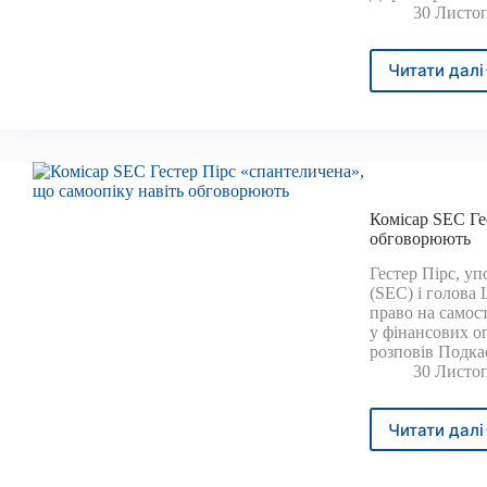
30 Листоп
Читати далі
Вико
дире
Blac
каже
що
те,
що
Комісар SEC Ге
бітко
обговорюють
ETF
стал
Гестер Пірс, у
осно
(SEC) і голова
джер
право на самос
дохо
у фінансових о
було
розповів Подка
«вел
30 Листоп
сюрп
Читати далі
Комі
SEC
Гест