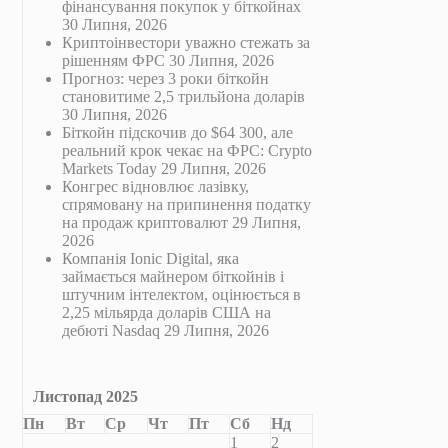
фінансування покупок у біткойнах
30 Липня, 2026
Криптоінвестори уважно стежать за
рішенням ФРС
30 Липня, 2026
Прогноз: через 3 роки біткойн
становитиме 2,5 трильйона доларів
30 Липня, 2026
Біткойн підскочив до $64 300, але
реальний крок чекає на ФРС: Crypto
Markets Today
29 Липня, 2026
Конгрес відновлює лазівку,
спрямовану на припинення податку
на продаж криптовалют
29 Липня,
2026
Компанія Ionic Digital, яка
займається майнером біткойнів і
штучним інтелектом, оцінюється в
2,25 мільярда доларів США на
дебюті Nasdaq
29 Липня, 2026
Листопад 2025
Пн
Вт
Ср
Чт
Пт
Сб
Нд
1
2