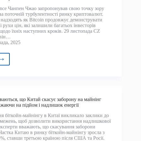
ьки
вадження
nce Чанпен Чжао запропонував свою точку зору
 на поточній турбулентності ринку криптовалют.
товалюти
 надходять як Bitcoin продовжує демонструвати
рає
 рухи цін, які залишили багатьох інвесторів
ів
одо їхніх наступних кроків. 29 листопада CZ
 він…
ада, 2025
ться
илежною
тегією
влі
ойнами
ваються, що Китай скасує заборону на майнінг
ажаючи на підйом і надлишок енергії
тильності
у
ня біткойн-майнінгу в Китаї викликало заклики до
межень, щоб дозволити використання надлишкової
 експерти вважають, що скасування заборони
Частка Китаю в ринку біткойн-майнінгу зросла з
6%, ставши третьою країною після США та Росії.