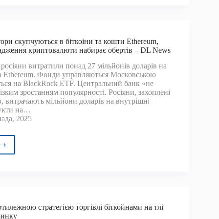
нтеличена»,
опіку
тори скупчуються в біткоіни та кошти Ethereum,
ь
адження криптовалюти набирає обертів – DL News
ворюють
 росіяни витратили понад 27 мільйонів доларів на
та Ethereum. Фонди управляються Московською
ться на BlackRock ETF. Центральний банк «не
ізким зростанням популярності. Росіяни, захоплені
 витрачають мільйони доларів на внутрішні
дукти на…
ада, 2025
ські
стори
чуються
іни
и
отилежною стратегією торгівлі біткойнами на тлі
reum,
ринку