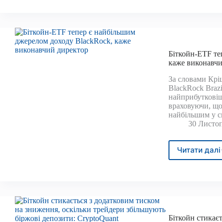
відті
IBIT
у
розмі
2,3
Біткойн-ETF те
міль
каже виконавчи
дола
США
За словами Кріш
«ціл
BlackRock Brazi
норм
найприбутковіш
враховуючи, що 
найбільшим у с
30 Листоп
Читати далі
Бітко
ETF
тепе
є
найб
джер
дохо
Біткойн стикає
Black