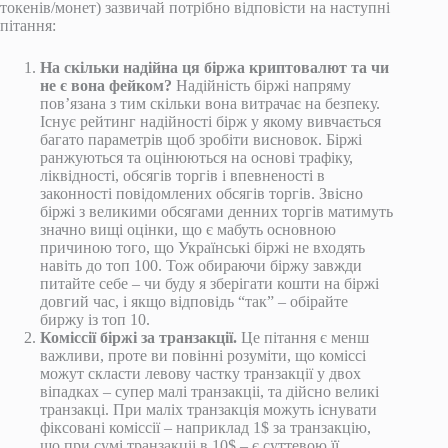
токенів/монет) зазвичай потрібно відповісти на наступні
пітання:
На скільки надійна ця біржа криптовалют та чи
не є вона фейком?
Надійність біржі напряму
пов’язана з тим скільки вона витрачає на безпеку.
Існує рейтинг надійності бірж у якому вивчається
багато параметрів щоб зробіти висновок. Біржі
ранжуються та оцінюються на основі трафіку,
ліквідності, обсягів торгів і впевненості в
законності повідомлених обсягів торгів. Звісно
біржі з великими обсягами денних торгів матимуть
значно вищі оцінки, що є мабуть основною
причиною того, що Українські біржі не входять
навіть до топ 100. Тож обираючи біржу завжди
питайте себе – чи буду я зберігати кошти на біржі
довгий час, і якщо відповідь “так” – обірайте
биржу із топ 10.
Коміссії біржі за транзакції.
Це пітання є менш
важливи, проте ви повінні розуміти, що коміссі
можут скласти левову частку транзакції у двох
віпадках – супер малі транзакціі, та дійсно великі
транзакці. При маліх транзакція можуть існувати
фіксовані коміссії – наприклад 1$ за транзакцію,
що при сумі транзакціі в 10$ – є суттевою її