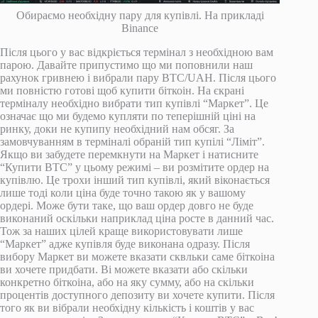
Обираємо необхідну пару для купівлі. На прикладі
Binance
Після цього у вас відкріється термінал з необхідною вам
парою. Давайте припустимо що ми поповнили наш
рахунок гривнею і вибрали пару BTС/UAH. Після цього
ми повністю готові щоб купити біткоін. На єкрані
терміналу необхідно вибрати тип купівлі “Маркет”. Це
означає що ми будемо купляти по теперішній ціні на
ринку, доки не купипу необхідний нам обсяг. За
замовчуванням в терміналі обраній тип купілі “Ліміт”.
Якщо ви забудете перемкнути на Маркет і натисните
“Купити BTC” у цьому режимі – ви розмітите ордер на
купівлю. Це трохи інший тип купівлі, який віконається
лише тоді коли ціна буде точно такою як у вашому
ордері. Може бути таке, що ваш ордер довго не буде
виконаний оскільки наприклад ціна росте в данний час.
Тож за наших цілей краще використовувати лише
“Маркет” адже купівля буде виконана одразу. Після
вибору Маркет ви можете вказати сквльки саме біткоіна
ви хочете придбати. Ві можете вказати або скільки
конкретно біткоіна, або на яку сумму, або на скільки
процентів доступного депозиту ви хочете купити. Після
того як ви вібрали необхідну кількість і коштів у вас