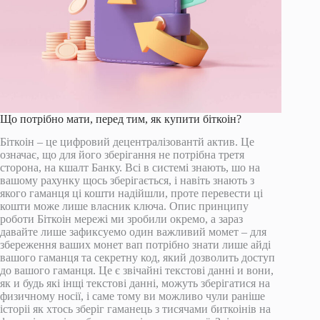
Що потрібно мати, перед тим, як купити біткоін?
Біткоін – це цифровий децентралізовантй актив. Це
означає, що для його зберігання не потрібна третя
сторона, на кшалт Банку. Всі в системі знають, шо на
вашому рахунку щось зберігається, і навіть знають з
якого гаманця ці кошти надійшли, проте перевести ці
кошти може лише власник ключа. Опис принципу
роботи Біткоін мережі ми зробили окремо, а зараз
давайте лише зафиксуемо один важливий момет – для
збереження ваших монет вап потрібно знати лише айді
вашого гаманця та секретну код, який дозволить доступ
до вашого гаманця. Це є звічайні текстові данні и вони,
як и будь які інщі текстові данні, можуть зберігатися на
физичному носії, і саме тому ви можливо чули раніше
історіі як хтось зберіг гаманець з тисячами биткоінів на