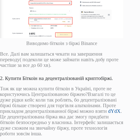
Виводимо біткоін з біржі Binance
Все. Далі вам залишаться чекати на завершення
переводу( подеколи це може займати навіть добу проте
частіше за все до 60 хв).
2. Купити Біткоін на децентралізованій криптобіржі.
Тож як ще можна купити біткоін в Україні, проте не
користуючись Централізованою біржею?Взагалі то це
дуже рідки кейс коли так роблять, бо децентралізовані
біржі більше створені для торгівля альткоінами. Проте
прикладом децентралізованної біржі можно взяти
dYdX
.
Це децентралізована біржа яка дає змогу придбати
біткоін безпосередньо у власника. Інтерфейс залишається
дуже схожим на звичайну біржу, проте технологія
роботи зовсім інша.