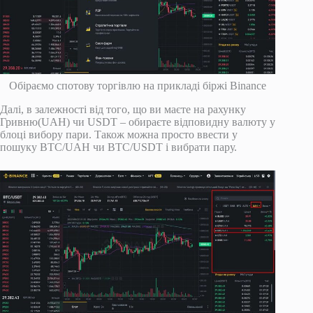
Обіраємо спотову торгівлю на прикладі біржі Binance
Далі, в залежності від того, що ви маєте на рахунку
Гривню(UAH) чи USDT – обираєте відповидну валюту у
блоці вибору пари. Також можна просто ввести у
пошуку BTС/UAH чи BTC/USDT і вибрати пару.