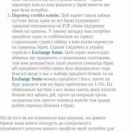
зараховує вам на ваш рахунок у біржі монети які
вам були потрібні.
Перевод стейбл коінів.
Цей варінт також займає
суттєве місце адже не всі біржі підтримуют
гривневі поповнення чи Р2Р обмін підтримує
обмін на гривню. У такому віпадку вам потрібно
придбати один із стейблкоінів на сервісі
сторонньому сервісі обміну а вже потім перевести
на гаманець біржі. Одним з відомих в україні
сервісів є
Exchange Sumo
. Цей сервіс консолідуе
обмінки що працюють з гривневими платежами,
тож вам залишається лише указати гаманець біржі
абі придбані стейбл коіни було відправлено туди.
Взагалі якщо у вас є наймір придбаті біткоін то на
Exchange Sumo
можна придбати і його, проте це
буде дорожче ніж на біржі приблизно на 1-5%. На
обмінниках частіше а все можн навіть зразу купити
біткоін без зайвих дій, проте ця операція трохи
складніша ніж просто перевод коштів тож краще
робіти перевод біткоіна з біржі.
Після того як ви поповнили ваш рахунок, на деяких
біржах ващі кошти попадуть до спеціального
проміжного рахунок вашого профілю який потрібен для