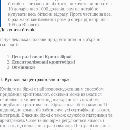
біткоіна – незалежно від того, чи хочете ви почати з
10 доларів чи з 1000 доларів, вам не потрібно
купувати весь біткойн відразу. Проте частіше за все,
біржі мают мінімальний розмір операці( напр. min
10$ на Binance).
Де купити біткоін
Існує декілька способів придбати біткоін в Украіні
сьогодні:
Централізовані Криптобіржі
Децентралізовані криптобіржі
Обмінники
1. Купівля на централізованій біржі
Купівля на біржі є найрозповсюдженішим способом
придбання криптовалют, оскільки може вважатися
найбільш захищенним від шайхрайства способом
придбання криптовалют. Біржа є власністю компанії і
відповідно компаній забезпечує усі сертифікаці, захист,
інтеграції. Власник біржі є також службою підтримки та
арбитражем. Саме те що біржа регулюється кимось і
означає, що вона є централізованою. Централізація не є