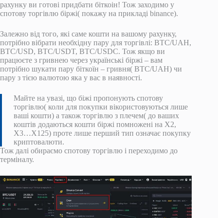
рахунку ви готові придбати біткоін! Тож заходимо у
спотову торгівлю біржі( покажу на прикладі binance).
Залежно від того, які саме кошти на вашому рахунку,
потрібно вібрати необхідну пару для торгівлі: BTC/UAH,
BTC/USD, BTC/USDT, BTC/USDC. Тож якщо ви
працюєте з гривнею через українські біржі – вам
потрібно шукати пару біткоїн – гривня( BTC/UAH) чи
пару з тією валютою яка у вас в наявності.
Майте на увазі, що біжі пропонують спотову
торгівлю( коли для покупки вікористовуються лише
ваші кошти) а також торгівлю з плечем( до ваших
коштів додаються кошти біржі помножені на Х2,
Х3…Х125) проте лише перший тип означає покупку
криптовалюти.
Тож далі обираємо спотову торгівлю і переходимо до
терміналу.