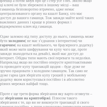
флешці а потім забув про це і стер усе з неї. Звісно якщо
ці ключі не були збережені в іншому місці – ваш
гаманець безповоротно втрачено, адже немає
централизованого органу на кшалт Банку, хто має
доступ до вашого гаманця. Тож завжди майте копії таких
важливих данних і краще в різних формах і
відокремлено ключ від гаманця.
Одже залежно від типу доступу до нього, гаманець може
бути
холодним
( не має з’єднання з інтернетом) чи
гарячим
( на кшалт мобільного, чи браузерного додатку)
який може мати шифрування чи купу чого ще, проте
завжди знаходиться на девайсі, який має доступ до
інтернет. Обідва типи мають свої переваги та недоліки.
Наприклад якщо ви постійно оперуєте криптоактивами
та проводите купу транзакцій щодня – буде дуже не
зручно працювати з холодним гаманцем. Так само не
дуже гарна ідея зберігати купу грошей у мобільному
додатку яким користуєшься постійно і в абсолютно
різних мережах вайфай тощо.
Проте є ще третя форма зберігання яку варто оглянути –
це
зберігання на криптобіржі
. Плюсом такого
зберігання є те, що ви не виконуєте транзакції зі свого
гаманця постійно, а лише одноразово переводите монети