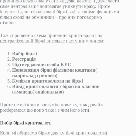
причиною всього зла у світі як деякі кажуть, і дуже часто
саме централізація допомагає уникнути краху. Проте
існують і децентралізовані біржі, які за своїми функціями
більш схожі на обмінники – про них поговоримо
пізніше.
Тож спрощенно схема прибання криптовалют на
централізованій біржі виглядає наступним чином:
Вибір біржі
Реєстрація
Підтвердження особи KYC
Поповнення біржі фіатними коштами(
наприклад гривнею)
Купівля криптовалюти на біржі
Вивід криптовалюти з біржі на власний
гаманець( опціонально)
Проте не всі кроки зрозумілі новачку, тож давайте
розберемося що воно таке і з чим його їсти.
Вибір біржі криптвалют.
Коли мі обираємо біржу для купівлі криптовалюти(