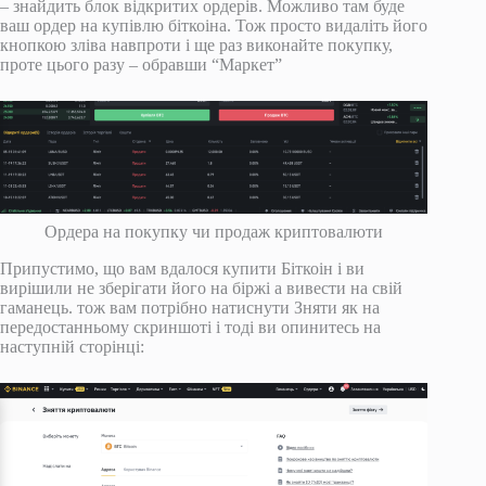
– знайдить блок відкритих ордерів. Можливо там буде
ваш ордер на купівлю біткоіна. Тож просто видаліть його
кнопкою зліва навпроти і ще раз виконайте покупку,
проте цього разу – обравши “Маркет”
Ордера на покупку чи продаж криптовалюти
Припустимо, що вам вдалося купити Біткоін і ви
вирішили не зберігати його на біржі а вивести на свій
гаманець. тож вам потрібно натиснути Зняти як на
передостанньому скриншоті і тоді ви опинитесь на
наступній сторінці: