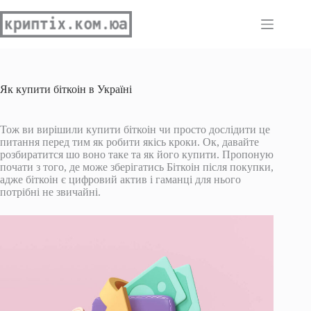
Перейти
до
вмісту
Як купити біткоін в Україні
Тож ви вирішили купити біткоін чи просто дослідити це
питання перед тим як робити якісь кроки. Ок, давайте
розбиратится шо воно таке та як його купити. Пропоную
почати з того, де може зберігатись Біткоін після покупки,
адже біткоін є цифровий актив і гаманці для нього
потрібні не звичайні.