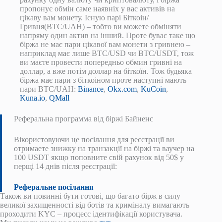
пропонує обмін саме наявніх у вас активів на
цікаву вам монету. Існую парі Біткоін/
Гривня(BTC/UAH) – тобто ви можете обміняти
напряму один актив на інший. Проте буває таке що
біржа не має пари цікавої вам монети з гривнею –
наприклад має лише BTC/USD чи BTC/USDT, тож
ви маєте провести попередньо обмин гривні на
доллар, а вже потім доллар на біткоїн. Тож будьяка
біржа має пари з біткоіном проте наступні мають
пари BTC/UAH:
Binance
,
Okx.com
,
KuCoin
,
Kuna.io
,
QMall
Реферальна программа від біржі Байненс
Вікористовуючи це посілання для реєстрації ви
отримаете знижку на транзакції на біржі та ваучер на
100 USDT якщо поповните свій рахунок від 50$ у
перщі 14 днів після реєстрації:
Реферальне посілання
Також ви повинні бути готові, що багато бірж в силу
великої захищенності від ботів та криміналу вимагають
проходити KYC – процесс ідентифікації користувача.