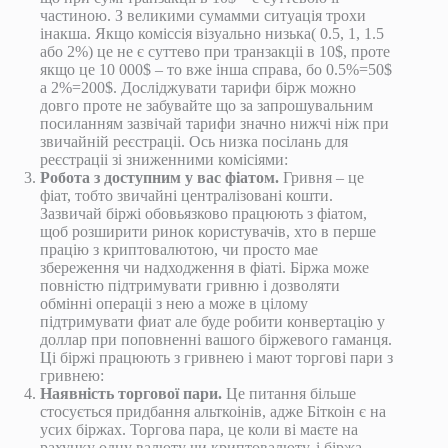
частиною. З великими сумамми ситуація трохи
інакша. Якщо коміссія візуально низька( 0.5, 1, 1.5
або 2%) це не є суттево при транзакціі в 10$, проте
якщо це 10 000$ – то вже інша справа, бо 0.5%=50$
а 2%=200$. Досліджувати тарифи бірж можно
довго проте не забувайте що за запрошувальним
посиланням зазвічай тарифи значно нижчі ніж при
звичайній реєстраціі. Ось низка посілань для
реєстраціі зі зниженними комісіями:
Робота з доступним у вас фіатом.
Гривня – це
фіат, тобто звичайні централізовані кошти.
Зазвичай біржі обовьязково працюють з фіатом,
щоб розширити ринок користувачів, хто в перше
працію з криптовалютою, чи просто мае
збереження чи надходження в фіаті. Біржа може
повністю підтримувати гривню і дозволяти
обмінні операціі з нею а може в цілому
підтримувати фиат але буде робити конвертацію у
доллар при поповненні вашого біржевого гаманця.
Ці біржі працюють з гривнею і мают торгові пари з
гривнею:
Наявність торгової пари.
Це питання більше
стосується придбання альткоінів, адже Біткоін є на
усих біржах. Торгова пара, це коли ві маєте на
рахунку одну валюту чи криптовалюту, і біржа