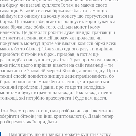
на біржу, чи взагалі купляєте їх там не маючи свого
гаманця. В такій системі біржа має багато гаманців
мінімум по одному на кожну монету що торгується на
биржі. Ці гаманці зберігають грощі усих користувачів а
сама біржа веде облік того, скільки монет і кому
належать. Це дозволяє робити дуже швидкі транзакціі і
не платити великі комісії щоразу як продаєшь чи
покупаешь монету( проте мінімальні коміссії біржі всеж
мають бо то бізнес). Тож якщо одного разу ти вирішив
придбати биткоін на біржі, придбав, а потім ще
раз,придбав наступного дня і так 7 раз протягом тижня, а
вже після цього вирішив вівести на свій гаманеці – ти
заплатиш не 7 комісій мережі Біткоін, а лише одну. Проте
такий спосіб повністю знищуе децентралізованість, бо
біржа в один день може бути зламана, чи трапляться
технічні проблеми, і данні про те що ти володієшь
монетами будут втрачені назавжди. Тож завжд є певні
тонкощі, які потрібно враховувати і буде вам щастя.
Тож будемо рахувати що ми розібрались де і як можно
зберігати біткоін( чи інщі криптовалюти). Давай тепер
розберемося як їх придбати.
Пам’ятайте, що ви завжди можете купити частку