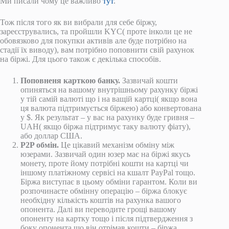
Ми писали чому це важливо
тут
.
Тож після того як ви вибрали для себе біржу,
зареєструвались, та пройшли KYC( проте інколи це не
обовязково для покупки активів але буде потрібно на
стадії їх виводу), вам потрібно поповнити свій рахунок
на біржі. Для цього також є декілька способів.
Поповненя карткою банку.
Зазвичай кошти
опиняться на вашому внутрішньому рахунку біржі
у тій самій валюті що і на ващій картці( якщо вона
ця валюта підтримується біржею) або конвертована
у $. Як результат – у вас на рахунку буде гривня –
UAH( якщо біржа підтримує таку валюту фіату),
або доллар США.
P2P обмін.
Це цікавий механізм обміну між
юзерами. Зазвичай один юзер має на біржі якусь
монету, проте йому потрібні кошти на картці чи
іншому платіжному сервісі на кшалт PayPal тощо.
Біржа виступає в цьому обміни гарантом. Коли ви
розпочинаєте обмінну операцію – біржа блокує
необхідну кількість коштів на рахунка вашого
опонента. Далі ви переводите грощі вашому
опоненту на картку тощо і після підтвердження з
боку опонента що він отрімав кошти – біржа