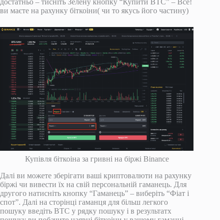
достатньо – тисніть Зелену кнопку “Купити BTC” – Все!
ви маєте на рахунку біткоіни( чи то якусь його частину)
Купівля біткоіна за гривні на біржі Binance
Далі ви можете зберігати ваші криптовалюти на рахунку
біржі чи вивести їх на свій персональній гаманець. Для
другого натисніть кнопку “Гаманець” – виберіть “Фіат і
спот”. Далі на сторінці гаманця для більш легкого
пошуку введіть BTC у рядку пошуку і в результатх
пошуку ви побачите наявні біткоіни у вашому гаманці.