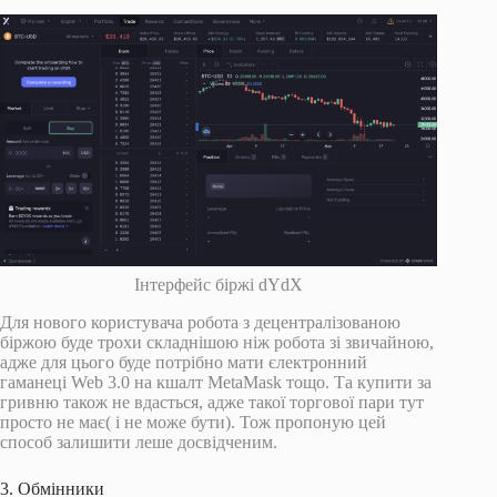
Інтерфейс біржі dYdX
Для нового користувача робота з децентралізованою
біржою буде трохи складнішою ніж робота зі звичайною,
адже для цього буде потрібно мати єлектронний
гаманеці Web 3.0 на кшалт MetaMask тощо. Та купити за
гривню також не вдасться, адже такої торгової пари тут
просто не має( і не може бути). Тож пропоную цей
способ залишити леше досвідченим.
3. Обмінники