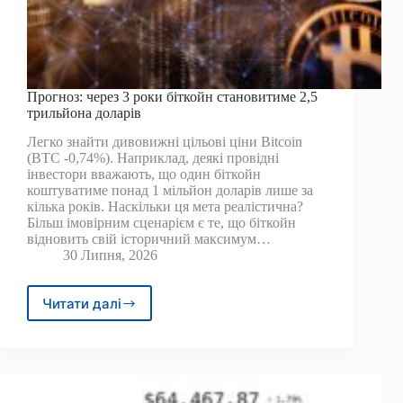
Прогноз: через 3 роки біткойн становитиме 2,5
трильйона доларів
Легко знайти дивовижні цільові ціни Bitcoin
(BTC -0,74%). Наприклад, деякі провідні
інвестори вважають, що один біткойн
коштуватиме понад 1 мільйон доларів лише за
кілька років. Наскільки ця мета реалістична?
Більш імовірним сценарієм є те, що біткойн
відновить свій історичний максимум…
30 Липня, 2026
Читати далі
Прогноз:
через
3
роки
біткойн
становитиме