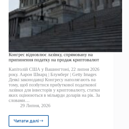
Конгрес відновлює лазівку, спрямовану на
припинення податку на продаж криптовалют
Капітолій США у Вашингтоні, 22 липня 2026
року. Аарон Шварц | Блумберг | Getty Images
Деякі законодавці Конгресу наполягають на
тому, щоб позбутися прибуткової податкової
лазівки для інвесторів у криптовалюту, статки
яких оцінюються в мільярди доларів на рік. За
словами…
29 Липня, 2026
Читати далі
Конгрес
відновлює