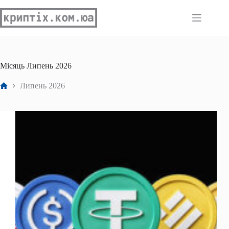
Перейти
до
вмісту
Місяць
Липень 2026
Головна
Липень 2026