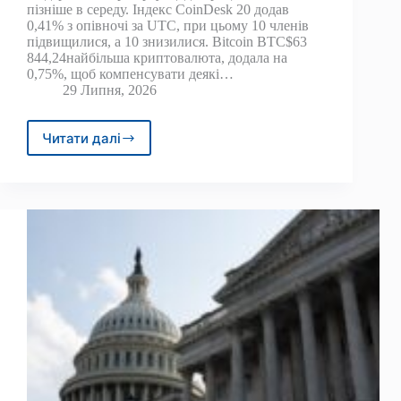
пізніше в середу. Індекс CoinDesk 20 додав
0,41% з опівночі за UTC, при цьому 10 членів
підвищилися, а 10 знизилися. Bitcoin BTC$63
844,24найбільша криптовалюта, додала на
0,75%, щоб компенсувати деякі…
29 Липня, 2026
Читати далі
Біткойн
підскочив
до
$64
300,
але
реальний
крок
чекає
на
ФРС:
Crypto
Markets
Today