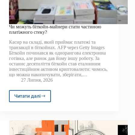
Чи можуть біткойн-майнери стати частиною
платіжного стеку?
Касир на складі, який приймає платежі та
транзакції в біткойнах. AFP через Getty Images
Біткойн починався як однорангова електронна
готівка, але ринок дав йому іншу роботу. За
останнє десятиліття біткойн став еталонним
інвестиційним активом криптовалюти: чимось,
що можна накопичувати, зберігати,…
27 Липня, 2026
Читати далі
Чи
можуть
біткойн-
майнери
стати
частиною
платіжного