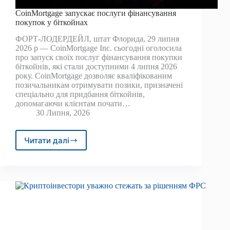
CoinMortgage запускає послуги фінансування
покупок у біткойнах
ФОРТ-ЛОДЕРДЕЙЛ, штат Флорида, 29 липня
2026 р — CoinMortgage Inc. сьогодні оголосила
про запуск своїх послуг фінансування покупки
біткойнів, які стали доступними 4 липня 2026
року. CoinMortgage дозволяє кваліфікованим
позичальникам отримувати позики, призначені
спеціально для придбання біткойнів,
допомагаючи клієнтам почати…
30 Липня, 2026
Читати далі
CoinMortgage
запускає
послуги
фінансування
покупок
у
біткойнах