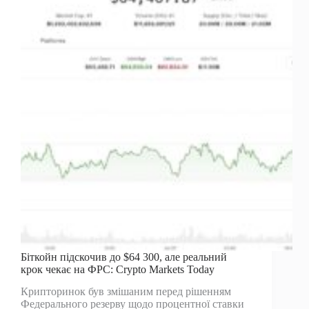
2,5
трильйона
доларів
Біткойн підскочив до $64 300, але реальний
крок чекає на ФРС: Crypto Markets Today
Крипторинок був змішаним перед рішенням
Федерального резерву щодо процентної ставки