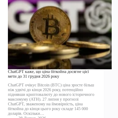
в
2,25
мільярда
доларів
США
на
дебюті
Nasdaq
ChatGPT каже, що ціна біткойна досягне цієї
мети до 31 грудня 2026 року
ChatGPT очікує Bitcoin (BTC) ціна зросте більш
ніж удвічі до кінця 2026 року, потенційно
піднявши криптовалюту до нового історичного
максимуму (ATH). 27 липня у прогнозі
ChatGPT, зваженому на ймовірність, ціна
біткойна до кінця цього року складе 145 000
доларів. Оскільки…