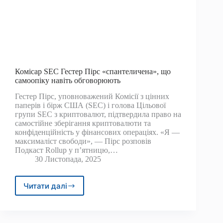
Комісар SEC Гестер Пірс «спантеличена», що
самоопіку навіть обговорюють
Гестер Пірс, уповноважений Комісії з цінних
паперів і бірж США (SEC) і голова Цільової
групи SEC з криптовалют, підтвердила право на
самостійне зберігання криптовалюти та
конфіденційність у фінансових операціях. «Я —
максималіст свободи», — Пірс розповів
Подкаст Rollup у п’ятницю,…
30 Листопада, 2025
Читати далі
Комісар
SEC
Гестер
Пірс