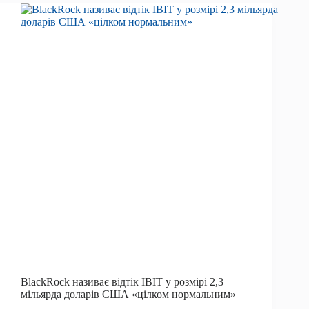
«спантеличена»,
що
самоопіку
навіть
обговорюють
BlackRock називає відтік IBIT у розмірі 2,3
мільярда доларів США «цілком нормальним»