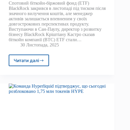
Спотовий біткойн-біржовий фонд (ETF)
BlackRock закрився в листопаді під тиском після
значного вилучення коштів, але менеджер
активів залишається впевненим у своїх
довгострокових перспективах продукту.
Виступаючи в Сан-Паулу, директор з розвитку
бізнесу BlackRock Кріштіану Кастро сказав
біткойн компанії (BTC) ETF стали…
30 Листопада, 2025
Читати далі
BlackRock
називає
відтік
IBIT
у
розмірі
2,3
мільярда
доларів
США
«цілком
нормальним»