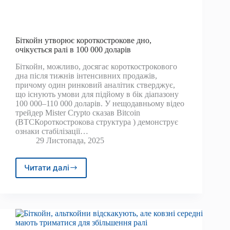
Біткойн утворює короткострокове дно,
очікується ралі в 100 000 доларів
Біткойн, можливо, досягає короткострокового
дна після тижнів інтенсивних продажів,
причому один ринковий аналітик стверджує,
що існують умови для підйому в бік діапазону
100 000–110 000 доларів. У нещодавньому відео
трейдер Mister Crypto сказав Bitcoin
(BTCКороткострокова структура ) демонструє
ознаки стабілізації…
29 Листопада, 2025
Читати далі
Біткойн
утворює
короткострокове
дно,
очікується
ралі