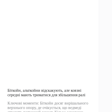
в
100
000
доларів
Біткойн, альткойни відскакують, але ковзні
середні мають триматися для збільшення ралі
Ключові моменти: Біткойн досяг вирішального
верхнього опору, де очікується, що ведмеді