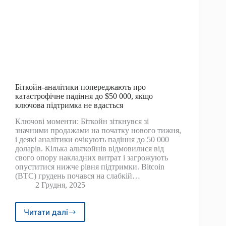
Біткойн-аналітики попереджають про
катастрофічне падіння до $50 000, якщо
ключова підтримка не вдасться
Ключові моменти: Біткойн зіткнувся зі
значними продажами на початку нового тижня,
і деякі аналітики очікують падіння до 50 000
доларів. Кілька альткойнів відмовилися від
свого опору накладних витрат і загрожують
опуститися нижче рівня підтримки. Bitcoin
(BTC) грудень почався на слабкій…
2 Грудня, 2025
Читати далі
Біткойн-
аналітики