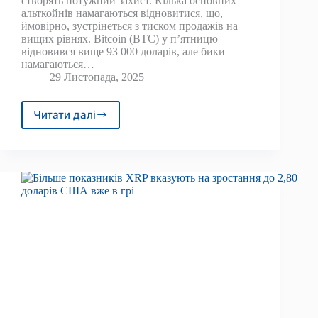
створять потужний захист. Кілька основних
альткойнів намагаються відновитися, що,
ймовірно, зустрінеться з тиском продажів на
вищих рівнях. Bitcoin (BTC) у п’ятницю
відновився вище 93 000 доларів, але бики
намагаються…
29 Листопада, 2025
Читати далі
Біткойн,
альткойни
відскакують,
але
ковзні
середні
мають
триматися
для
збільшення
ралі