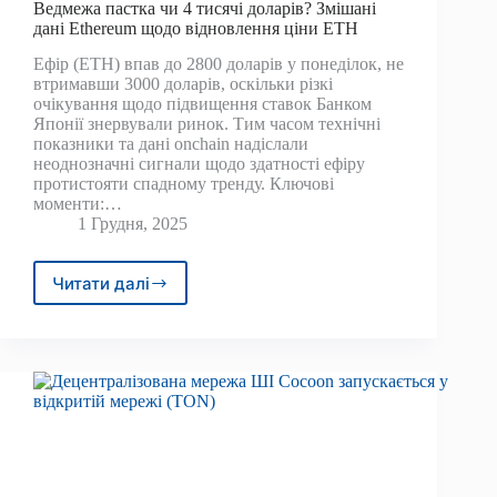
Ведмежа пастка чи 4 тисячі доларів? Змішані
дані Ethereum щодо відновлення ціни ETH
Ефір (ETH) впав до 2800 доларів у понеділок, не
втримавши 3000 доларів, оскільки різкі
очікування щодо підвищення ставок Банком
Японії знервували ринок. Тим часом технічні
показники та дані onchain надіслали
неоднозначні сигнали щодо здатності ефіру
протистояти спадному тренду. Ключові
моменти:…
1 Грудня, 2025
Читати далі
Ведмежа
пастка
чи
4
тисячі
доларів?
Змішані
дані
Ethereum
щодо