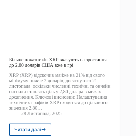
Більше показників XRP вказують на зростання
до 2,80 доларів США вже в грі
XRP (XRP) відскочив майже на 21% від свого
мінімуму нижче 2 доларів, досягнутого 21
листопада, оскільки численні технічні та ончейн
сигнали ставлять ціль у 2,80 долара в межах
досягнення. Ключові висновки: Налаштування
технічних графіків XRP сходяться до цільового
значення 2,80…
28 Листопада, 2025
Читати далі
Більше