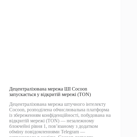
відновлення
ціни
ETH
Децентралізована мережа ШІ Cocoon
запускається у відкритій мережі (TON)
Децентралізована мережа штучного інтелекту
Cocoon, розподілена обчислювальна платформа
із збереженням конфіденційності, побудована на
відкритій мережі (TON) — незалежному
блокчейні рівня 1, пов’язаному з додатком
обміну повідомленнями Telegram —