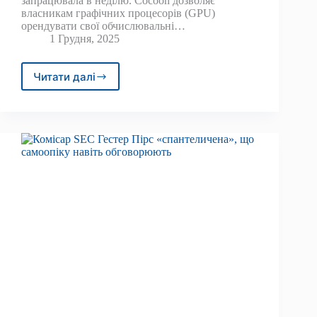
запрацювала в неділю. Cocoon дозволяє
власникам графічних процесорів (GPU)
орендувати свої обчислювальні…
1 Грудня, 2025
Читати далі
Децентралізована
мережа
ШІ
Cocoon
запускається
у
відкритій
мережі
(TON)