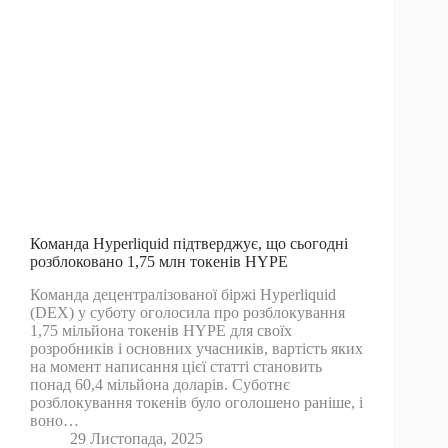
Команда Hyperliquid підтверджує, що сьогодні
розблоковано 1,75 млн токенів HYPE
Команда децентралізованої біржі Hyperliquid
(DEX) у суботу оголосила про розблокування
1,75 мільйона токенів HYPE для своїх
розробників і основних учасників, вартість яких
на момент написання цієї статті становить
понад 60,4 мільйона доларів. Суботнє
розблокування токенів було оголошено раніше, і
воно…
29 Листопада, 2025