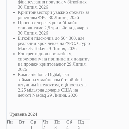
фінансування покупок у біткойнах
30 Липня, 2026
Криптоінвестори уважно стежать за
рішенням ФРС
30 Липня, 2026
Прогноз: через 3 роки біткойн
становитиме 2,5 трильйона доларів
30 Липня, 2026
Біткойн підскочив до $64 300, але
реальний крок чекає на ФРС: Crypto
Markets Today
29 Липня, 2026
Конгрес відновлює лазівку,
спрямовану на припинення податку
на продаж криптовалют
29 Липня,
2026
Компанія Ionic Digital, яка
займається майнером біткойнів і
штучним інтелектом, оцінюється в
2,25 мільярда доларів США на
дебюті Nasdaq
29 Липня, 2026
Травень 2024
Пн
Вт
Ср
Чт
Пт
Сб
Нд
1
2
3
4
5