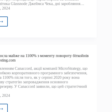
літика Glassnode Джеймса Чека, дні заробляння…
, 2024
нозами
тиків,
йнів
е
зросла майже на 1100% з моменту повороту біткойнів
и
esting.com
аннім
хом»
мленням Canaccord, акції компанії MicroStrategy, що
робкою корпоративного програмного забезпечення,
ойнів
 1100% після того, як у серпні 2020 року вона
иву стратегію запровадження основного
резерву. У Canaccord заявили, що цей стратегічний
, 2024
oStrategy