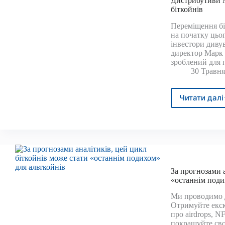
Дистрибутиви 
проек
біткойнів
відн
енер
Переміщення бі
на початку цьо
інвестори диву
директор Марк 
зроблений для 
30 Травня
Читати далі
Дист
Mt
Gox
можу
бути
не
таки
сумн
За прогнозами а
для
«останнім поди
бітко
Ми проводимо д
Отримуйте екск
про airdrops, N
покращуйте сво