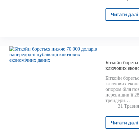
Читати далі
Вітал
Буте
випу
важл
заяв
про
бітко
(BTC)
Біткойн боретьс
ключових екон
Біткойн боретьс
ключових еконо
опором біля поз
перевищив її 28
трейдери…
31 Травня
Читати далі
Бітк
боре
нижч