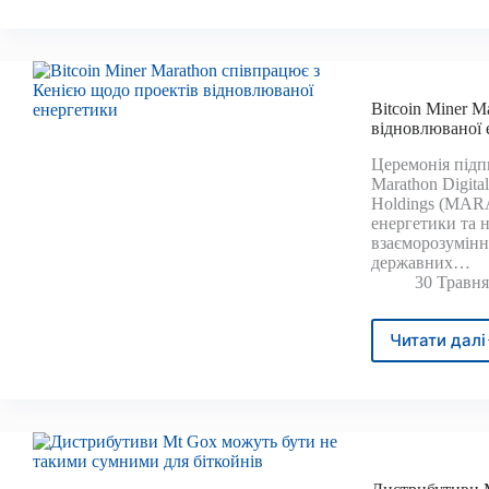
шест
3
місяц
міль
зуси
дола
у
бітк
Bitcoin Miner M
після
відновлюваної 
того,
як
Церемонія підп
втра
Marathon Digita
паро
Holdings (MARA
енергетики та 
взаєморозуміння
державних…
30 Травня
Читати далі
Bitco
Mine
Mara
спів
з
Кені
щод