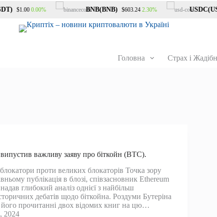
T)
BNB(BNB)
USDC(USD
0.00%
2.30%
$1.00
$603.24
Головна
Страх і Жадібн
 випустив важливу заяву про біткойн (BTC).
 блокатори проти великих блокаторів Точка зору
вньому публікація в блозі, співзасновник Ethereum
 надав глибокий аналіз однієї з найбільш
сторичних дебатів щодо біткойна. Роздуми Бутеріна
 його прочитанні двох відомих книг на цю…
, 2024