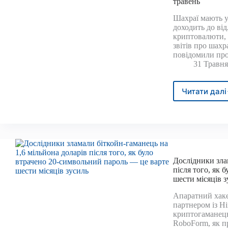
травень
та
Шахраї мають у
забр
доходить до ві
3
криптовалюти, 
міль
звітів про шахр
дола
повідомили пр
—
31 Травня
Trad
News
Читати далі
Шахр
з
бітк
в
оста
звіті
Bigga
Дослідники зла
RCM
після того, як 
за
шести місяців з
трав
Апаратний хаке
партнером із Н
криптогаманець
RoboForm, як п