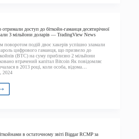
рів
редодні
кації
 отримали доступ до біткойн-гаманця десятирічної
ових
брали 3 мільйони доларів — TradingView News
омічних
м поворотом подій двоє хакерів успішно зламали
х
пароль цифрового гаманця, що призвело до
ткойнів (BTC) на суму приблизно 2 мільйони
ковано втрачений капітал Bitcoin Як повідомляє
почалася в 2013 році, коли особа, відома…
, 2024
ри
шно
мали
уп
йн-
нця
тирічної
іткойнами в остаточному звіті Biggar RCMP за
ості