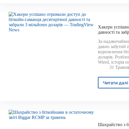
70
000
дола
напе
публі
Хакери успішно
ключ
давності та за
екон
За надзвичайни
дани
давно забутий 
відновлення бі
доларів. Розбло
Wired, історія 
31 Травня
Читати далі
Хаке
успі
отри
дост
до
бітко
гама
деся
Шахрайство з б
давн