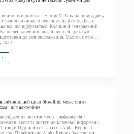
Mt Gox можуть бути не такими сумними для
тів
овлюваної
гетики
ткойнів із відомого гаманця Mt Gox на нову адресу
го тижня викликало невелику паніку, оскільки
валися, що відбувається. Колишній генеральний
Карпелес запевнив людей, що цей крок був
підготовки до розповсюдження. Маєток потім…
, 2024
рибутиви
ть
ми
ими
налітиків, цей цикл біткойнів може стати
хом» для альткойнів
йнів
ослідження, ви отримуєте альфа-версію!
люзивні звіти та доступ до ключової інформації
FT тощо! Підпишіться зараз на Alpha Reports і
ю гру! Перейдіть до Alpha Reports За словами