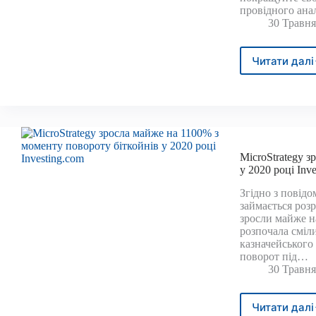
провідного ана
30 Травня
Читати далі
За
прог
аналі
цей
цикл
бітко
мож
MicroStrategy 
стат
у 2020 році Inv
«ост
поди
Згідно з повідо
для
займається роз
альтк
зросли майже на
розпочала сміл
казначейського 
поворот під…
30 Травня
Читати далі
Micr