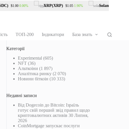
C)
XRP(XRP)
Solana(SOL)
0.00%
1.90%
$1.00
$1.05
$76.23
ість
ТОП-200
Індикатори
База знать
Категорії
Experimental
(605)
NFT
(36)
Альткоіни
(1 897)
Аналітика ринку
(2 070)
Новини біткоін
(10 333)
Недавні записи
Від Dogecoin до Bitcoin: Ізраїль
готує свій перший звід правил щодо
криптовалютних активів
30 Липня,
2026
CoinMortgage запускає послуги