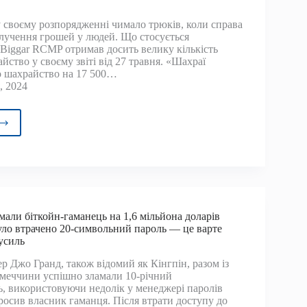
 своєму розпорядженні чимало трюків, коли справа
али
длучення грошей у людей. Що стосується
Biggar RCMP отримав досить велику кількість
йони
айство у своєму звіті від 27 травня. «Шахраї
рів
о шахрайство на 17 500…
, 2024
ingView
айство
ойнами
точному
r
мали біткойн-гаманець на 1,6 мільйона доларів
P
було втрачено 20-символьний пароль — це варте
усиль
ень
р Джо Гранд, також відомий як Кінгпін, разом із
імеччини успішно зламали 10-річний
, використовуючи недолік у менеджері паролів
росив власник гаманця. Після втрати доступу до