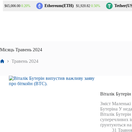
Перейти
Ethereum(ETH)
Tether(USD
0.20%
0.50%
$65,006.00
$1,920.82
до
вмісту
Місяць
Травень 2024
Головна
Травень 2024
Віталік Бутерін
Зміст Маленькі
Бутеріна У неда
Віталік Бутерін
суперечливих і
ґрунтуються на
31 Травня