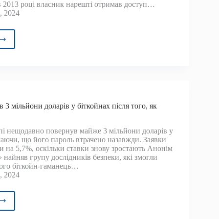
в 2013 році власник нарешті отримав доступ…
, 2024
ідники
али
йн-
нець
йона
 3 мільйони доларів у біткойнах після того, як
рів
пі нещодавно повернув майже 3 мільйони доларів у
жаючи, що його пароль втрачено назавжди. Заявки
и на 5,7%, оскільки ставки знову зростають Анонім
чено
 найняв групу дослідників безпеки, які змогли
ого біткойн-гаманець…
ольний
, 2024
ль
вік
е
мав