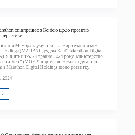
и
ів
йони
ль
рів
ойнах
arathon співпрацює з Кенією щодо проектів
енергетики
исання Меморандуму про взаєморозуміння між
тив
l Holdings (MARA) і урядом Кенії. Marathon Digital
ль
) У п’ятницю, 24 травня 2024 року, Міністерство
нафти Кенії (MOEP) підписало меморандум про
 з Marathon Digital Holdings щодо розвитку
, 2024
in
r
thon
працює
єю
о