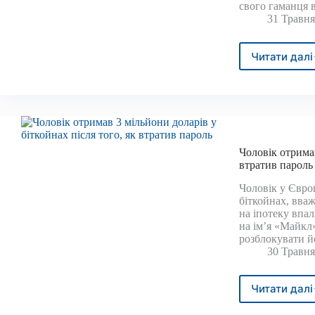
свого гаманця 
31 Травня
Читати далі
Досл
злам
бітко
гама
на
1,6
міль
Чоловік отримав
дола
втратив пароль
після
того,
Чоловік у Євро
як
біткойнах, вва
було
на іпотеку впал
втра
на ім’я «Майкл»
20-
розблокувати й
симв
30 Травня
паро
—
Читати далі
це
Чоло
варт
отри