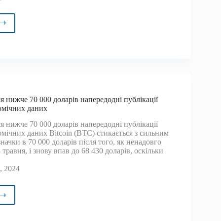
ік
рін
стив
иву
у
йн
.
я нижче 70 000 доларів напередодні публікації
омічних даних
я нижче 70 000 доларів напередодні публікації
мічних даних Bitcoin (BTC) стикається з сильним
начки в 70 000 доларів після того, як ненадовго
 травня, і знову впав до 68 430 доларів, оскільки
, 2024
ойн
ться
е