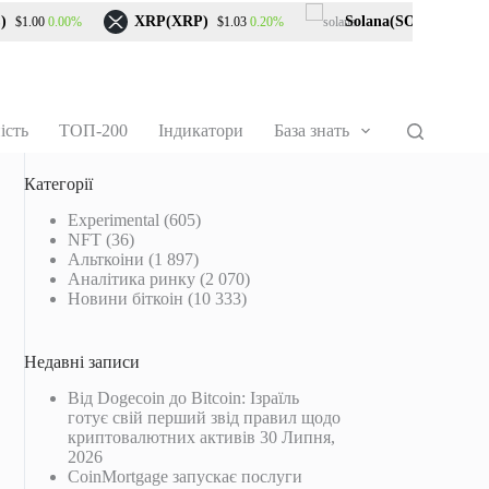
XRP(XRP)
Solana(SOL)
0.00%
0.20%
2.1
$1.00
$1.03
$76.12
ість
ТОП-200
Індикатори
База знать
Категорії
Experimental
(605)
NFT
(36)
Альткоіни
(1 897)
Аналітика ринку
(2 070)
Новини біткоін
(10 333)
Недавні записи
Від Dogecoin до Bitcoin: Ізраїль
готує свій перший звід правил щодо
криптовалютних активів
30 Липня,
2026
CoinMortgage запускає послуги