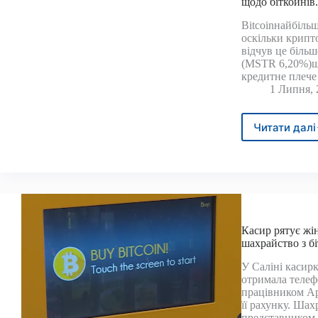
щодо біткойнів
ETF
Bitcoinнайбільш
різко
оскільки крипто
зрост
відчув це більш
ризи
(MSTR 6,20%)що,
зниж
кредитне плеч
збер
1 Липня, 
Читати далі
Strat
щойн
огол
про
серй
онов
своєї
страт
Касир рятує жін
щод
шахрайство з б
бітко
У Саліні касирк
Ось
отримала телеф
що
працівником App
інве
її рахунку. Шах
пови
представником 