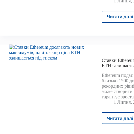
1 Липня, 
Читати далі
Прип
бітко
ETF
став
найг
за
весь
міся
Ставки Ethereu
із
ETH залишаєтьс
відт
Ethereum подає
4,5
близько 1500 до
міль
рекордних рівн
дола
може створити 
гарантує зрост
1 Липня, 
Читати далі
Став
Ethe
дося