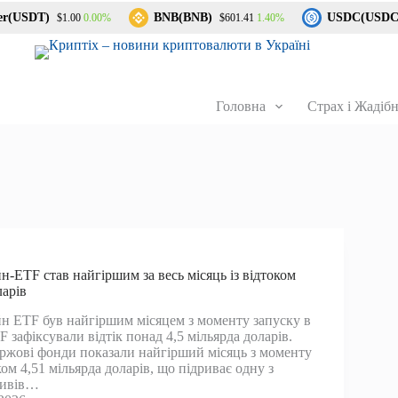
(USDT)
BNB(BNB)
USDC(USDC)
0.00%
1.40%
$1.00
$601.41
Головна
Страх і Жадібн
н-ETF став найгіршим за весь місяць із відтоком
ларів
н ETF був найгіршим місяцем з моменту запуску в
F зафіксували відтік понад 4,5 мільярда доларів.
іржові фонди показали найгірший місяць з моменту
ком 4,51 мільярда доларів, що підриває одну з
тивів…