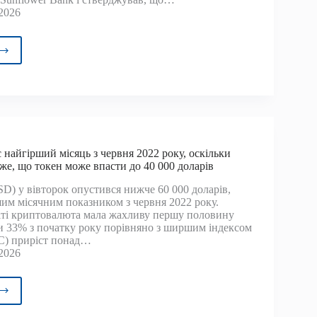
и
2026
р
є
у
ни
ти
д
 найгірший місяць з червня 2022 року, оскільки
же, що токен може впасти до 40 000 доларів
SD) у вівторок опустився нижче 60 000 доларів,
рів
им місячним показником з червня 2022 року.
з
іті криптовалюта мала жахливу першу половину
айство
и 33% з початку року порівняно з ширшим індексом
C) приріст понад…
ойнами
2026
ойн
зує