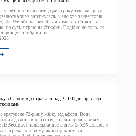
. Ось що інвестори повинні знати
а у світі криптовалюта, цього року зазнала краху,
валютна зима затягнулася. Мало хто з інвесторів
ає,
е, ніж біткойн-казначейська компанія Стратегія
ки
 по суті, є грою на біткоіни. Подібно до того, як
ення
е підвищує прибутки на…
ігаються
2026
egy
о
осила
озне
лення
егії
ку з Саліни від втрати понад 22 000 доларів через
о
іткойнами
йнів.
а врятувала 72-річну жінку від афери. Вона
онний дзвінок від шахрая, котрий представився
le Security, і повідомив про зняття 249,95 доларів з
стори
рай передав її іншому, який прикинувся
нні
Sunflower Bank і стверджував, що…