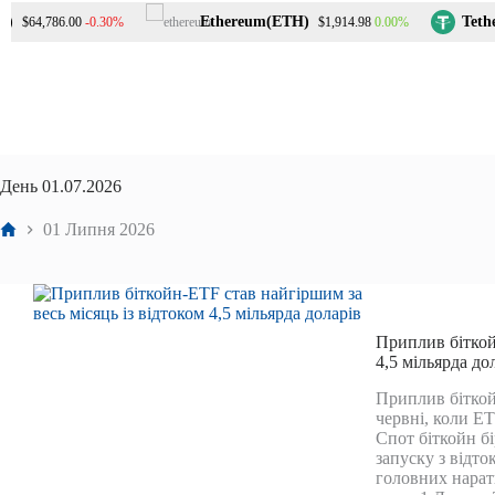
Перейти
Ethereum(ETH)
Tether
-0.30%
0.00%
$64,786.00
$1,914.98
до
вмісту
День
01.07.2026
Головна
01 Липня 2026
Приплив біткой
4,5 мільярда до
Приплив біткой
червні, коли ET
Спот біткойн б
запуску з відто
головних нара