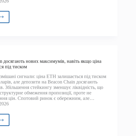
2026
лив
йн-
іршим
ць
m досягають нових максимумів, навіть якщо ціна
я під тиском
оком
 змішані сигнали: ціна ETH залишається під тиском
ларів, але депозити на Beacon Chain досягають
ярда
ів. Збільшення стейкингу зменшує ліквідність, що
рів
структурне обмеження пропозиції, проте не
ання цін. Спотовий ринок є обережним, але…
2026
ки
reum
гають