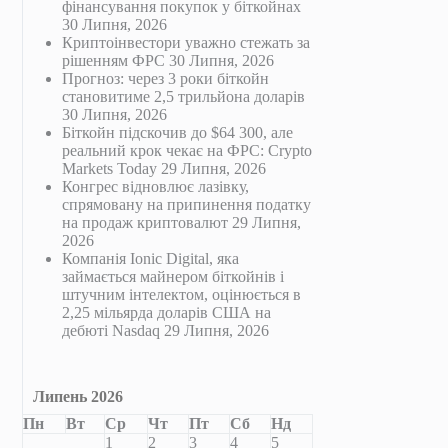
фінансування покупок у біткойнах
30 Липня, 2026
Криптоінвестори уважно стежать за
рішенням ФРС
30 Липня, 2026
Прогноз: через 3 роки біткойн
становитиме 2,5 трильйона доларів
30 Липня, 2026
Біткойн підскочив до $64 300, але
реальний крок чекає на ФРС: Crypto
Markets Today
29 Липня, 2026
Конгрес відновлює лазівку,
спрямовану на припинення податку
на продаж криптовалют
29 Липня,
2026
Компанія Ionic Digital, яка
займається майнером біткойнів і
штучним інтелектом, оцінюється в
2,25 мільярда доларів США на
дебюті Nasdaq
29 Липня, 2026
Липень 2026
Пн
Вт
Ср
Чт
Пт
Сб
Нд
1
2
3
4
5