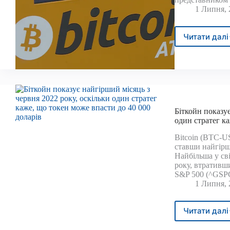
знат
1 Липня, 
Читати далі
Каси
ряту
жінк
з
Салі
від
втра
пона
Біткойн показує
22
один стратег ка
000
Bitcoin (BTC-U
дола
ставши найгірш
чере
Найбільша у св
шахр
року, втративш
з
S&P 500 (^GSP
бітк
1 Липня, 
Читати далі
Бітк
пока