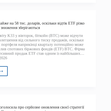
х
имумів,
ь
айже на 58 тис. доларів, оскільки відтік ETF різко
и зниження зберігаються
шається
віту K33 у вівторок, біткойн (BTC) може відчути
олегшення від сильного тиску продажів, оскільки
ом
 портфеля наприкінці кварталу потенційно може
лив спотових біржових фондів (ETF) BTC. Фірма
ресивний продаж ETF став одним із найбільших…
2026
ойн
є
же
ів,
ьки
оголосила про серйозне оновлення своєї стратегії
к