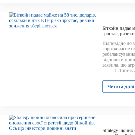
нови
макс
навіт
якщо
ціна
Біткойн падає м
ETH
зростає, ризик
зали
Відповідно до з
під
короткочасне п
тиск
ребалансування
відновити прип
заявила, що аг
1 Липня, 
Читати далі
Бітк
пада
май
на
58
тис.
долар
оскіл
Strategy щойно 
відті