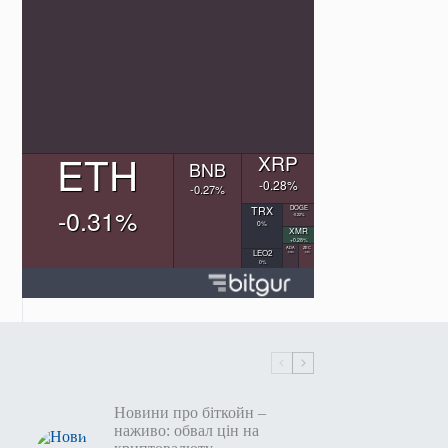
Новини про біткойн –
наживо: обвал цін на