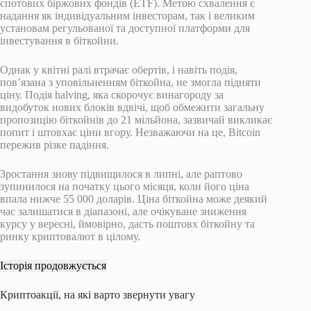
спотових біржових фондів (ETF). Метою схвалення є
надання як індивідуальним інвесторам, так і великим
установам регульованої та доступної платформи для
інвестування в біткойни.
Однак у квітні ралі втрачає обертів, і навіть подія,
пов’язана з уповільненням біткойна, не змогла підняти
ціну. Подія halving, яка скорочує винагороду за
видобуток нових блоків вдвічі, щоб обмежити загальну
пропозицію біткойнів до 21 мільйона, зазвичай викликає
попит і штовхає ціни вгору. Незважаючи на це, Bitcoin
пережив різке падіння.
Зростання знову підвищилося в липні, але раптово
зупинилося на початку цього місяця, коли його ціна
впала нижче 55 000 доларів. Ціна біткойна може деякий
час залишатися в діапазоні, але очікуване зниження
курсу у вересні, ймовірно, дасть поштовх біткойну та
ринку криптовалют в цілому.
Історія продовжується
Криптоакції, на які варто звернути увагу