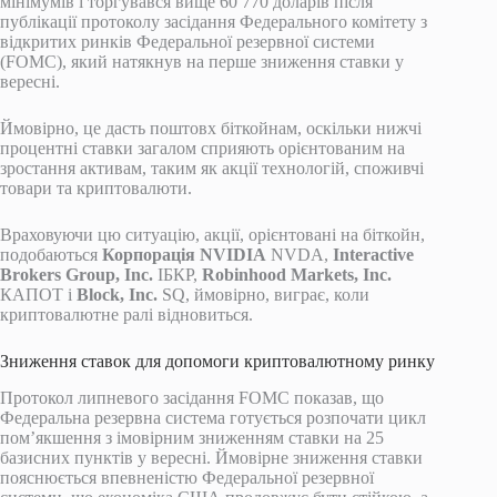
мінімумів і торгувався вище 60 770 доларів після
публікації протоколу засідання Федерального комітету з
відкритих ринків Федеральної резервної системи
(FOMC), який натякнув на перше зниження ставки у
вересні.
Ймовірно, це дасть поштовх біткойнам, оскільки нижчі
процентні ставки загалом сприяють орієнтованим на
зростання активам, таким як акції технологій, споживчі
товари та криптовалюти.
Враховуючи цю ситуацію, акції, орієнтовані на біткойн,
подобаються
Корпорація NVIDIA
NVDA,
Interactive
Brokers Group, Inc.
ІБКР,
Robinhood Markets, Inc.
КАПОТ і
Block, Inc.
SQ, ймовірно, виграє, коли
криптовалютне ралі відновиться.
Зниження ставок для допомоги криптовалютному ринку
Протокол липневого засідання FOMC показав, що
Федеральна резервна система готується розпочати цикл
пом’якшення з імовірним зниженням ставки на 25
базисних пунктів у вересні. Ймовірне зниження ставки
пояснюється впевненістю Федеральної резервної