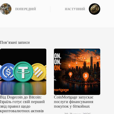
ПОПЕРЕДНІЙ
НАСТУПНИЙ
Пов’язані записи
Від Dogecoin до Bitcoin:
CoinMortgage запускає
Ізраїль готує свій перший
послуги фінансування
звід правил щодо
покупок у біткойнах
криптовалютних активів