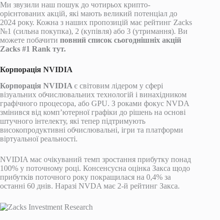
Ми звузили наш пошук до чотирьох крипто-
орієнтованих акцій, які мають великий потенціал до
2024 року. Кожна з наших пропозицій має рейтинг Zacks
№1 (сильна покупка), 2 (купівля) або 3 (утримання). Ви
можете побачити
повний список сьогоднішніх акцій
Zacks #1 Rank тут
.
Корпорація NVIDIA
Корпорація NVIDIA
є світовим лідером у сфері
візуальних обчислювальних технологій і винахідником
графічного процесора, або GPU. З роками фокус NVDA
змінився від комп’ютерної графіки до рішень на основі
штучного інтелекту, які тепер підтримують
високопродуктивні обчислювальні, ігри та платформи
віртуальної реальності.
NVIDIA має очікуваний темп зростання прибутку понад
100% у поточному році. Консенсусна оцінка Закса щодо
прибутків поточного року покращилася на 0,4% за
останні 60 днів. Наразі NVDA має 2-й рейтинг Закса.