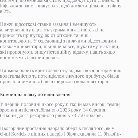
системи, що економіка США продовжує бути стійкою, а
інфляція значно знижується, щоб досягти цільового рівня
в 2%.
Нижчі відсоткові ставки зазвичай зменшують
альтернативну вартість утримання активів, які не
приносять прибутку, як-от біткойн та інші
криптовалюти. У середовищі з нижчими відсотковими
ставками інвестори, швидше за все, шукатимуть активи,
які пропонують вищу потенційну віддачу, навіть якщо
вони несуть більший ризик.
Ця зміна робить криптовалюти, відомі своєю історичною
волатильністю та потенціалом значного прибутку, більш
привабливими для більш широкого кола інвесторів.
Біткойн на шляху до відновлення
У першій половині цього року біткойн мав високі темпи
зростання після стабільного 2023 року. 14 березня
біткойн досяг рекордного рівня в 73 750 доларів.
Цьогорічне зростання набрало обертів після того, як у
січні Комісія з цінних паперів і бірж схвалила 11 біткойн-