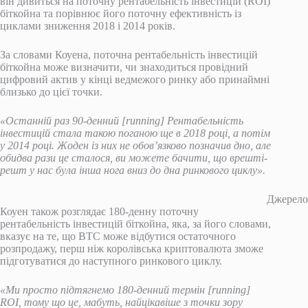
він дивиться на поточну рентабельність інвестицій (ROI)
біткойна та порівнює його поточну ефективність із
циклами зниження 2018 і 2014 років.
За словами Коуена, поточна рентабельність інвестицій
біткойна може визначити, чи знаходиться провідний
цифровий актив у кінці ведмежого ринку або принаймні
близько до цієї точки.
«Останній раз 90-денний [running] Рентабельність
інвестицій стала такою поганою ще в 2018 році, а потім
у 2014 році. Жоден із них не обов’язково позначив дно, але
обидва рази це сталося, ви можете бачити, що врешті-
решт у нас була інша нога вниз до дна ринкового циклу».
Джерело
Коуен також розглядає 180-денну поточну
рентабельність інвестицій біткойна, яка, за його словами,
вказує на те, що BTC може відбутися остаточного
розпродажу, перш ніж королівська криптовалюта зможе
підготуватися до наступного ринкового циклу.
«Ми просто підтягнемо 180-денний термін [running]
ROI, тому що це, мабуть, найцікавіше з точки зору