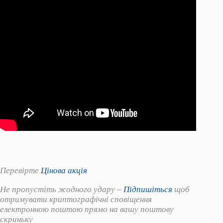
я
Перевірте
Цінова акція
Не пропустіть жодного удару –
Підпишіться
щоб
отримувати криптографічні сповіщення
електронною поштою прямо на вашу поштову
скриньку