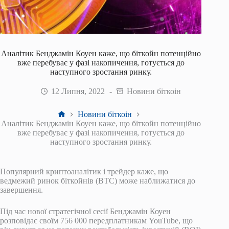
Аналітик Бенджамін Коуен каже, що біткойн потенційно
вже перебуває у фазі накопичення, готується до
наступного зростання ринку.
12 Липня, 2022
Новини біткоін
Головна
Новини біткоін
Аналітик Бенджамін Коуен каже, що біткойн потенційно
вже перебуває у фазі накопичення, готується до
наступного зростання ринку.
Популярний криптоаналітик і трейдер каже, що
ведмежий ринок біткойнів (BTC) може наближатися до
завершення.
Під час нової стратегічної сесії Бенджамін Коуен
розповідає своїм 756 000 передплатникам YouTube, що