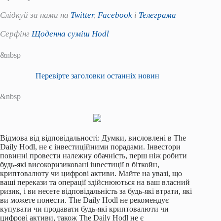
Слідкуй за нами на
Twitter
,
Facebook
і
Телеграма
Серфінг
Щоденна суміш Hodl
&nbsp
Перевірте заголовки останніх новин
&nbsp
Відмова від відповідальності: Думки, висловлені в The
Daily Hodl, не є інвестиційними порадами. Інвестори
повинні провести належну обачність, перш ніж робити
будь-які високоризиковані інвестиції в біткойн,
криптовалюту чи цифрові активи. Майте на увазі, що
ваші перекази та операції здійснюються на ваш власний
ризик, і ви несете відповідальність за будь-які втрати, які
ви можете понести. The Daily Hodl не рекомендує
купувати чи продавати будь-які криптовалюти чи
цифрові активи, також The Daily Hodl не є