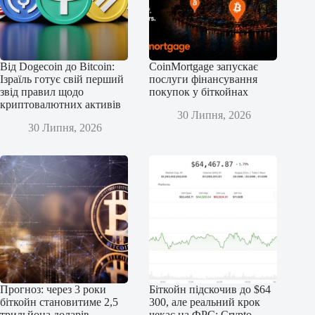
Від Dogecoin до Bitcoin:
CoinMortgage запускає
Ізраїль готує свій перший
послуги фінансування
звід правил щодо
покупок у біткойнах
криптовалютних активів
30 Липня, 2026
30 Липня, 2026
Прогноз: через 3 роки
Біткойн підскочив до $64
біткойн становитиме 2,5
300, але реальний крок
трильйона доларів
чекає на ФРС: Crypto