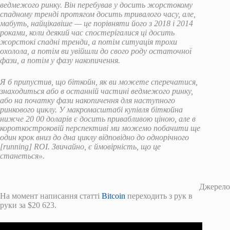
ведмежого ринку. Він перебував у досить жорстокому
спадному тренді протягом досить тривалого часу, але,
мабуть, найцікавіше — це порівняти його з 2018 і 2014
роками, коли деякий час спостерігалися ці досить
жорстокі спадні тренди, а потім ситуація трохи
охолола, а потім ви увійшли до свого роду остаточної
фази, а потім у фазу накопичення.
Я б припустив, що біткойн, як ви можете сперечатися,
знаходиться або в останній частині ведмежого ринку,
або на початку фази накопичення для наступного
ринкового циклу. У макромасштабі купівля біткойна
нижче 20 00 доларів є досить привабливою ціною, але в
короткостроковій перспективі ми можемо побачити ще
один крок вниз до дна циклу відповідно до однорічного
[running] ROI. Звичайно, є ймовірність, що це
станеться».
Джерело
На момент написання статті
Bitcoin
переходить з рук в
руки за $20 623.