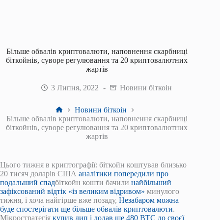
Більше обвалів криптовалюти, наповнення скарбниці
біткойнів, суворе регулювання та 20 криптовалютних
жартів
3 Липня, 2022
Новини біткоін
Головна
Новини біткоін
Більше обвалів криптовалюти, наповнення скарбниці
біткойнів, суворе регулювання та 20 криптовалютних
жартів
Цього тижня в криптографії: біткойн коштував близько
20 тисяч доларів США
аналітики попередили про
подальший спад
біткойн кошти бачили
найбільший
зафіксований відтік «із великим відривом»
минулого
тижня, і хоча найгірше вже позаду,
Незабаром можна
буде спостерігати ще більше обвалів криптовалюти
.
Мікростратегія
купив дип і додав ще 480 BTC до своєї