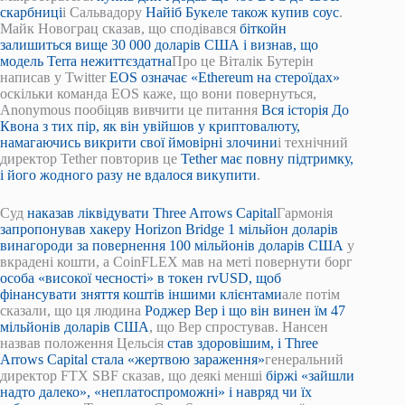
скарбниці
і Сальвадору
Найіб Букеле також купив соус
.
Майк Новограц сказав, що сподівався
біткойн
залишиться вище 30 000 доларів США і визнав, що
модель Terra нежиттєздатна
Про це Віталік Бутерін
написав у Twitter
EOS означає «Ethereum на стероїдах»
оскільки команда EOS каже, що вони повернуться,
Anonymous пообіцяв вивчити це питання
Вся історія До
Квона з тих пір, як він увійшов у криптовалюту,
намагаючись викрити свої ймовірні злочини
і технічний
директор Tether повторив це
Tether має повну підтримку,
і його жодного разу не вдалося викупити
.
Суд
наказав ліквідувати Three Arrows Capital
Гармонія
запропонував хакеру Horizon Bridge 1 мільйон доларів
винагороди за повернення 100 мільйонів доларів США
у
вкрадені кошти, а CoinFLEX мав на меті повернути борг
особа «високої чесності» в токен rvUSD, щоб
фінансувати зняття коштів іншими клієнтами
але потім
сказали, що ця людина
Роджер Вер і що він винен їм 47
мільйонів доларів США
, що Вер спростував. Нансен
назвав положення Цельсія
став здоровішим, і Three
Arrows Capital стала «жертвою зараження»
генеральний
директор FTX SBF сказав, що деякі менші
біржі «зайшли
надто далеко», «неплатоспроможні» і навряд чи їх