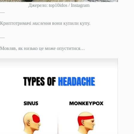
Джерело: top10idos / Instagram
__
Криптотримачі
мислення
вони купили купу.
__
Мовляв, як низько це може опуститися…