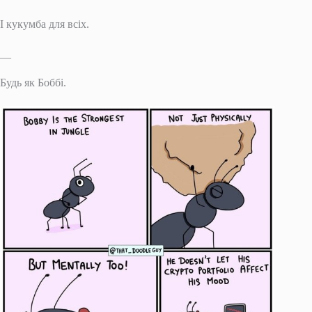
І кукумба для всіх.
__
Будь як Боббі.