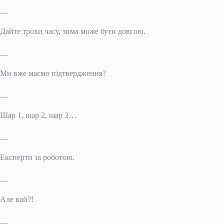
__
Дайте трохи часу, зима може бути довгою.
__
Ми вже маємо підтвердження?
__
Шар 1, шар 2, шар 3…
__
Експерти за роботою.
__
Але вай?!
__