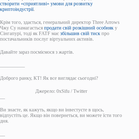
створити «сприятливі» умови для розвитку
криптоіндустрії
.
Крім того, здається, генеральний директор Three Arrows
Чжу Су намагається
продати свій розкішний особняк
у
Сінгапурі, тоді як FATF має
збільшив свій тиск
про
постачальників послуг віртуальних активів.
Давайте зараз посміємося з жартів.
__________
Доброго ранку, КТ! Як все виглядає сьогодні?
Джерело: 0xSifu / Twitter
__
Ви знаєте, як кажуть, якщо ви інвестуєте в щось,
відпустіть це. Якщо він повернеться, ви можете їсти того
дня.
__