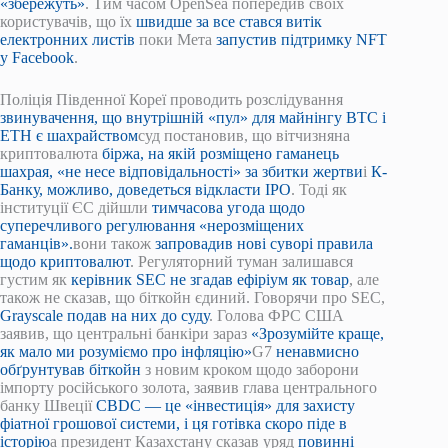
«збережуть»
. Тим часом OpenSea попередив своїх
користувачів, що їх
швидше за все стався витік
електронних листів
поки Мета
запустив підтримку NFT
у Facebook
.
Поліція Південної Кореї проводить розслідування
звинувачення, що внутрішній «пул» для майнінгу BTC і
ETH є шахрайством
суд постановив, що вітчизняна
криптовалюта
біржа, на якій розміщено гаманець
шахрая, «не несе відповідальності» за збитки жертви
і
К-
Банку, можливо, доведеться відкласти IPO
. Тоді як
інституції ЄС дійшли
тимчасова угода щодо
суперечливого регулювання «нерозміщених
гаманців».
вони також
запровадив нові суворі правила
щодо криптовалют
. Регуляторний туман залишався
густим як
керівник SEC не згадав ефіріум як товар
, але
також не сказав, що біткойн єдиний. Говорячи про SEC,
Grayscale подав на них до суду
. Голова ФРС США
заявив, що центральні банкіри зараз
«Зрозумійте краще,
як мало ми розуміємо про інфляцію»
G7
ненавмисно
обґрунтував біткойн
з новим кроком щодо заборони
імпорту російського золота, заявив глава центрального
банку Швеції
CBDC — це «інвестиція» для захисту
фіатної грошової системи, і ця готівка скоро піде в
історію
а президент Казахстану сказав уряд
повинні