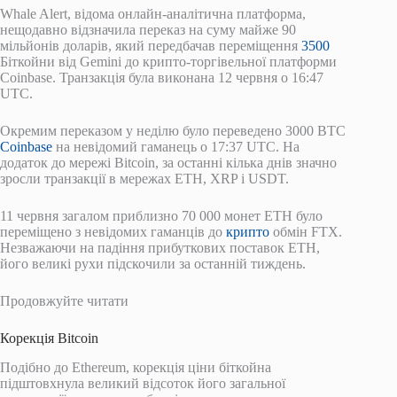
Whale Alert, відома онлайн-аналітична платформа,
нещодавно відзначила переказ на суму майже 90
мільйонів доларів, який передбачав переміщення
3500
Біткойни від Gemini до крипто-торгівельної платформи
Coinbase. Транзакція була виконана 12 червня о 16:47
UTC.
Окремим переказом у неділю було переведено 3000 BTC
Coinbase
на невідомий гаманець о 17:37 UTC. На
додаток до мережі Bitcoin, за останні кілька днів значно
зросли транзакції в мережах ETH, XRP і USDT.
11 червня загалом приблизно 70 000 монет ETH було
переміщено з невідомих гаманців до
крипто
обмін FTX.
Незважаючи на падіння прибуткових поставок ETH,
його великі рухи підскочили за останній тиждень.
Продовжуйте читати
Корекція Bitcoin
Подібно до Ethereum, корекція ціни біткойна
підштовхнула великий відсоток його загальної