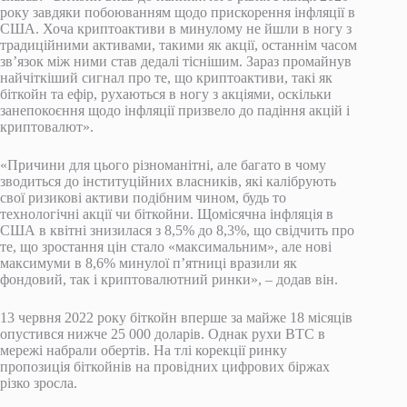
року завдяки побоюванням щодо прискорення інфляції в
США. Хоча криптоактиви в минулому не йшли в ногу з
традиційними активами, такими як акції, останнім часом
зв’язок між ними став дедалі тіснішим. Зараз промайнув
найчіткіший сигнал про те, що криптоактиви, такі як
біткойн та ефір, рухаються в ногу з акціями, оскільки
занепокоєння щодо інфляції призвело до падіння акцій і
криптовалют».
«Причини для цього різноманітні, але багато в чому
зводиться до інституційних власників, які калібрують
свої ризикові активи подібним чином, будь то
технологічні акції чи біткойни. Щомісячна інфляція в
США в квітні знизилася з 8,5% до 8,3%, що свідчить про
те, що зростання цін стало «максимальним», але нові
максимуми в 8,6% минулої п’ятниці вразили як
фондовий, так і криптовалютний ринки», – додав він.
13 червня 2022 року біткойн вперше за майже 18 місяців
опустився нижче 25 000 доларів. Однак рухи BTC в
мережі набрали обертів. На тлі корекції ринку
пропозиція біткойнів на провідних цифрових біржах
різко зросла.