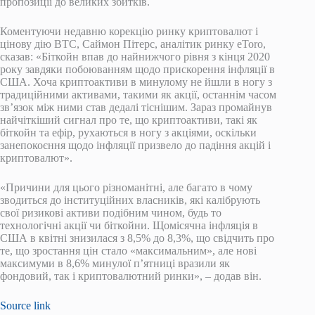
пропозиції до великих збитків.
Коментуючи недавню корекцію ринку криптовалют і
цінову дію BTC, Саймон Пітерс, аналітик ринку eToro,
сказав: «Біткойн впав до найнижчого рівня з кінця 2020
року завдяки побоюванням щодо прискорення інфляції в
США. Хоча криптоактиви в минулому не йшли в ногу з
традиційними активами, такими як акції, останнім часом
зв’язок між ними став дедалі тіснішим. Зараз промайнув
найчіткіший сигнал про те, що криптоактиви, такі як
біткойн та ефір, рухаються в ногу з акціями, оскільки
занепокоєння щодо інфляції призвело до падіння акцій і
криптовалют».
«Причини для цього різноманітні, але багато в чому
зводиться до інституційних власників, які калібрують
свої ризикові активи подібним чином, будь то
технологічні акції чи біткойни. Щомісячна інфляція в
США в квітні знизилася з 8,5% до 8,3%, що свідчить про
те, що зростання цін стало «максимальним», але нові
максимуми в 8,6% минулої п’ятниці вразили як
фондовий, так і криптовалютний ринки», – додав він.
Source link