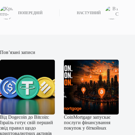
ПОПЕРЕДНІЙ
НАСТУПНИЙ
Пов’язані записи
Від Dogecoin до Bitcoin:
CoinMortgage запускає
Ізраїль готує свій перший
послуги фінансування
звід правил щодо
покупок у біткойнах
криптовалютних активів