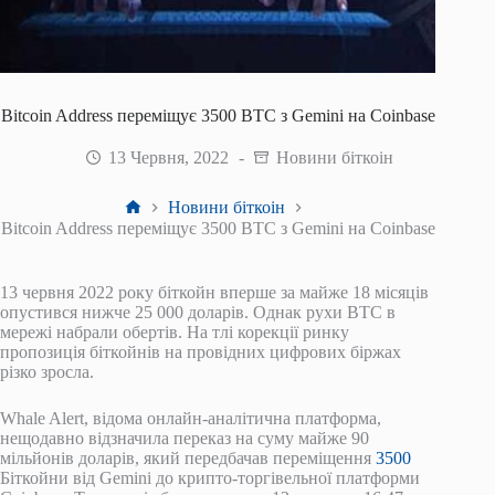
Bitcoin Address переміщує 3500 BTC з Gemini на Coinbase
13 Червня, 2022
Новини біткоін
Головна
Новини біткоін
Bitcoin Address переміщує 3500 BTC з Gemini на Coinbase
13 червня 2022 року біткойн вперше за майже 18 місяців
опустився нижче 25 000 доларів. Однак рухи BTC в
мережі набрали обертів. На тлі корекції ринку
пропозиція біткойнів на провідних цифрових біржах
різко зросла.
Whale Alert, відома онлайн-аналітична платформа,
нещодавно відзначила переказ на суму майже 90
мільйонів доларів, який передбачав переміщення
3500
Біткойни від Gemini до крипто-торгівельної платформи