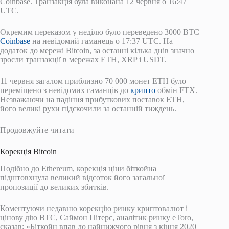
Coinbase. Транзакція була виконана 12 червня о 16:47
UTC.
Окремим переказом у неділю було переведено 3000 BTC
Coinbase
на невідомий гаманець о 17:37 UTC. На
додаток до мережі Bitcoin, за останні кілька днів значно
зросли транзакції в мережах ETH, XRP і USDT.
11 червня загалом приблизно 70 000 монет ETH було
переміщено з невідомих гаманців до
крипто
обмін FTX.
Незважаючи на падіння прибуткових поставок ETH,
його великі рухи підскочили за останній тиждень.
Продовжуйте читати
Корекція Bitcoin
Подібно до Ethereum, корекція ціни біткойна
підштовхнула великий відсоток його загальної
пропозиції до великих збитків.
Коментуючи недавню корекцію ринку криптовалют і
цінову дію BTC, Саймон Пітерс, аналітик ринку eToro,
сказав: «Біткойн впав до найнижчого рівня з кінця 2020