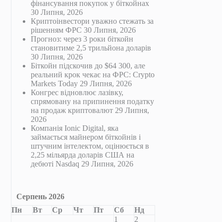
фінансування покупок у біткойнах
30 Липня, 2026
Криптоінвестори уважно стежать за
рішенням ФРС
30 Липня, 2026
Прогноз: через 3 роки біткойн
становитиме 2,5 трильйона доларів
30 Липня, 2026
Біткойн підскочив до $64 300, але
реальний крок чекає на ФРС: Crypto
Markets Today
29 Липня, 2026
Конгрес відновлює лазівку,
спрямовану на припинення податку
на продаж криптовалют
29 Липня,
2026
Компанія Ionic Digital, яка
займається майнером біткойнів і
штучним інтелектом, оцінюється в
2,25 мільярда доларів США на
дебюті Nasdaq
29 Липня, 2026
Серпень 2026
Пн
Вт
Ср
Чт
Пт
Сб
Нд
1
2