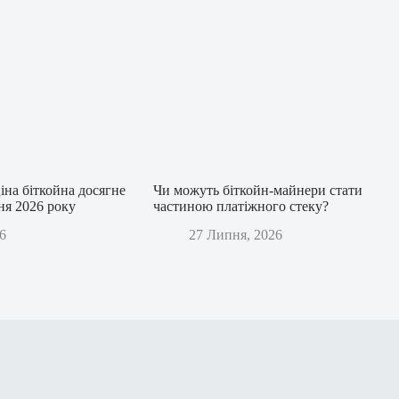
іна біткойна досягне
Чи можуть біткойн-майнери стати
дня 2026 року
частиною платіжного стеку?
6
27 Липня, 2026