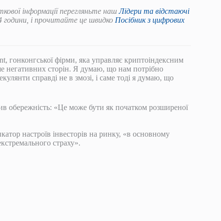
кової інформації перегляньте наш
Лідери та відстаючі
24 години, і прочитайте це швидко
Посібник з цифрових
nt, гонконгської фірми, яка управляє криптоіндексним
ше негативних сторін. Я думаю, що нам потрібно
кулянти справді не в змозі, і саме тоді я думаю, що
ив обережність: «Це може бути як початком розширеної
икатор настроїв інвесторів на ринку, «в основному
екстремального страху».