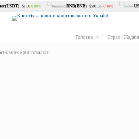
r(USDT)
BNB(BNB)
USD
0.00%
-0.10%
$1.00
$591.35
Головна
Страх і Жадібн