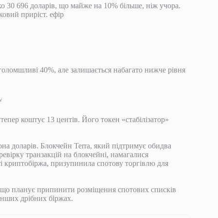
ко 30 696 доларів, що майже на 10% більше, ніж учора.
овий приріст. ефір
голомшливі 40%, але залишається набагато нижче рівня
w
тепер коштує 13 центів. Його токен «стабілізатор»
йона доларів. Блокчейн Terra, який підтримує обидва
еревірку транзакцій на блокчейні, намагалися
ті криптобіржа, призупинила спотову торгівлю для
, що планує припинити розміщення спотових списків
нших дрібних біржах.