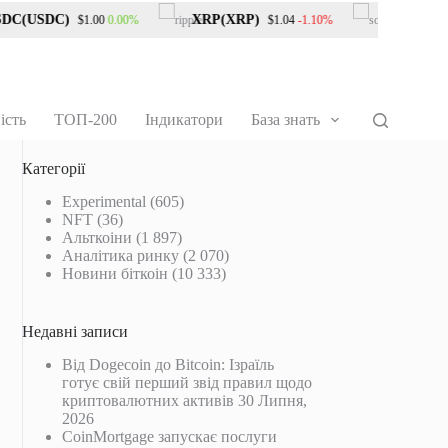
C(USDC)
XRP(XRP)
Solana(SOL
0.00%
-1.10%
$1.00
$1.04
ість
ТОП-200
Індикатори
База знать
Категорії
Experimental
(605)
NFT
(36)
Альткоіни
(1 897)
Аналітика ринку
(2 070)
Новини біткоін
(10 333)
Недавні записи
Від Dogecoin до Bitcoin: Ізраїль
готує свій перший звід правил щодо
криптовалютних активів
30 Липня,
2026
CoinMortgage запускає послуги