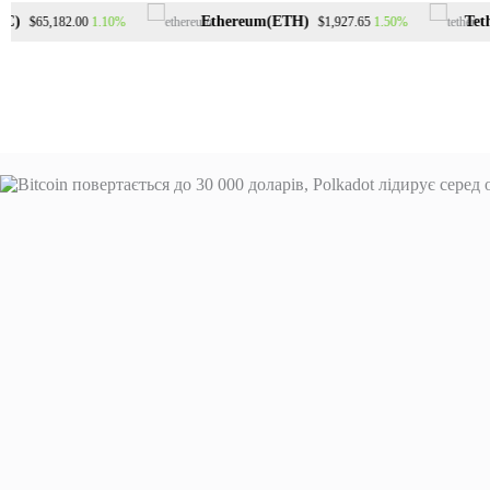
Перейти
)
Ethereum(ETH)
Tethe
1.10%
1.50%
$65,182.00
$1,927.65
до
вмісту