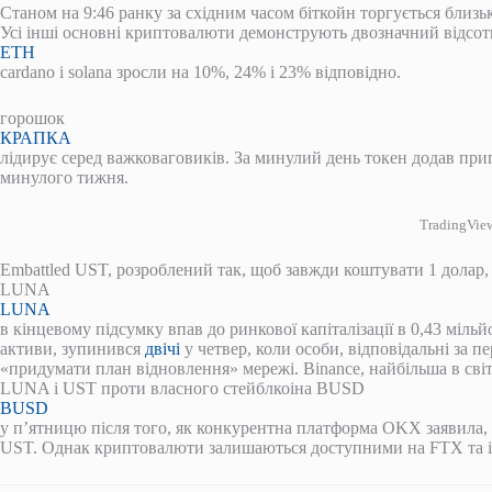
Станом на 9:46 ранку за східним часом біткойн торгується близь
Усі інші основні криптовалюти демонструють двозначний відсотк
ETH
cardano і solana зросли на 10%, 24% і 23% відповідно.
горошок
КРАПКА
лідирує серед важковаговиків. За минулий день токен додав при
минулого тижня.
TradingVie
Embattled UST, розроблений так, щоб завжди коштувати 1 долар, 
LUNA
LUNA
в кінцевому підсумку впав до ринкової капіталізації в 0,43 міль
активи, зупинився
двічі
у четвер, коли особи, відповідальні за п
«придумати план відновлення» мережі. Binance, найбільша в сві
LUNA і UST проти власного стейблкоіна BUSD
BUSD
у п’ятницю після того, як конкурентна платформа OKX заявила
UST. Однак криптовалюти залишаються доступними на FTX та і