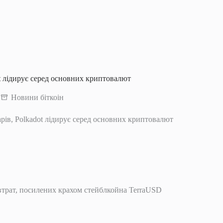
dot лідирує серед основних криптовалют
Новини біткоін
ларів, Polkadot лідирує серед основних криптовалют
трат, посилених крахом стейблкойна TerraUSD