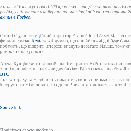
Forbes відстежує понад 100 криптовалют. Для отримання додат
розділ, який містить найкращі та найгірші об’єкти за останні 
активів Forbes
.
Скотті Сіу, інвестиційний директор Axion Global Asset Manageme
фондом, сказав
Reuters
, «Я думаю, що в найближчі дні буде біль
побачити, що відкриті інтереси впадуть набагато більше, тому спе
ринок стабілізується».
Алекс Купцікевич, старший аналітик ринку FxPro, також вислов
хвилі купівлі, так і пасткою для биків». Він зазначає, що біткойн
BTC
Індекс страху та жадібності, показник, який сприймається як інд
ігнорує оптимізм останніх годин». Читання залишається в зоні «
Source link
Поділіться своєю любов'ю