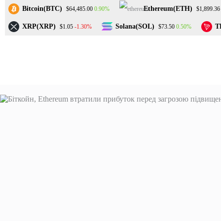
Перейти
Bitcoin(BTC)
Ethereum(ETH)
0.90%
$64,485.00
$1,899.36
до
вмісту
XRP(XRP)
Solana(SOL)
T
-1.30%
0.50%
$1.05
$73.50