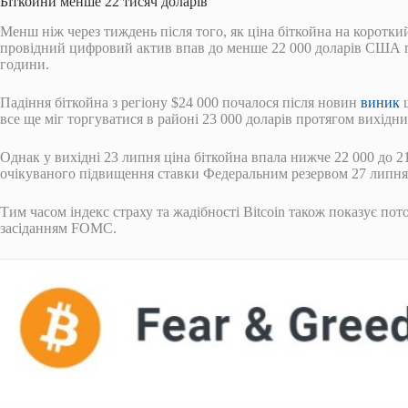
Біткойни менше 22 тисяч доларів
Менш ніж через тиждень після того, як ціна біткойна на коротк
провідний цифровий актив впав до менше 22 000 доларів США піс
години.
Падіння біткойна з регіону $24 000 почалося після новин
виник
щ
все ще міг торгуватися в районі 23 000 доларів протягом вихідни
Однак у вихідні 23 липня ціна біткойна впала нижче 22 000 до 2
очікуваного підвищення ставки Федеральним резервом 27 липня
Тим часом індекс страху та жадібності Bitcoin також показує пот
засіданням FOMC.