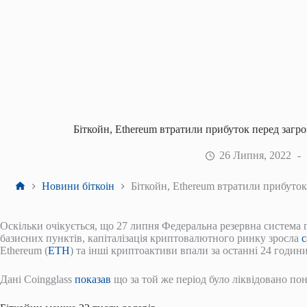
Біткойн, Ethereum втратили прибуток перед заг
26 Липня, 2022
Головна
Новини біткоін
Біткойн, Ethereum втратили прибуто
Оскільки очікується, що 27 липня Федеральна резервна систем
базисних пунктів, капіталізація криптовалютного ринку зросла
с
Ethereum (
ETH
) та інші криптоактиви впали за останні 24 години
Дані Coingglass
показав
що за той же період було ліквідовано по