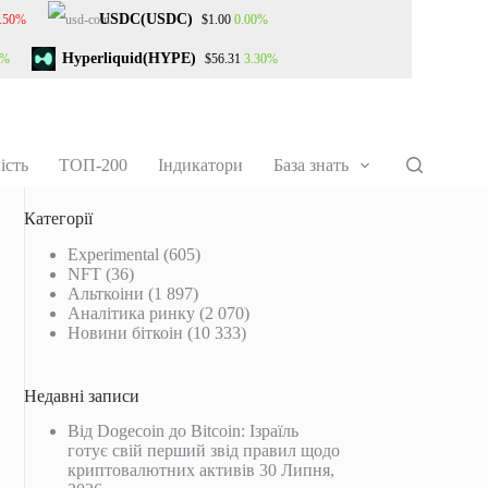
USDC(USDC)
0.50%
0.00%
$1.00
Hyperliquid(HYPE)
0%
3.30%
$56.31
ість
ТОП-200
Індикатори
База знать
Категорії
Experimental
(605)
NFT
(36)
Альткоіни
(1 897)
Аналітика ринку
(2 070)
Новини біткоін
(10 333)
Недавні записи
Від Dogecoin до Bitcoin: Ізраїль
готує свій перший звід правил щодо
криптовалютних активів
30 Липня,