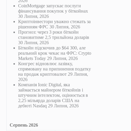
2026
CoinMortgage запускає послуги
фінансування покупок у біткойнах
30 Липня, 2026
Криптоінвестори уважно стежать за
рішенням ФРС
30 Липня, 2026
Прогноз: через 3 роки біткойн
становитиме 2,5 трильйона доларів
30 Липня, 2026
Біткойн підскочив до $64 300, але
реальний крок чекає на ФРС: Crypto
Markets Today
29 Липня, 2026
Конгрес відновлює лазівку,
спрямовану на припинення податку
на продаж криптовалют
29 Липня,
2026
Компанія Ionic Digital, яка
займається майнером біткойнів і
штучним інтелектом, оцінюється в
2,25 мільярда доларів США на
дебюті Nasdaq
29 Липня, 2026
Серпень 2026