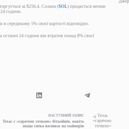
Джере
торгується за $256,4. Солана (
SOL
) продається менше
 24 години.
ли в середньому 5% своєї вартості відповідно.
за останні 24 години він втратив понад 8% своєї
НАСТУПНИЙ
ЗАПИС
Техас є «гарячою точкою» біткойнів, навіть
якщо спека впливає на майнерів