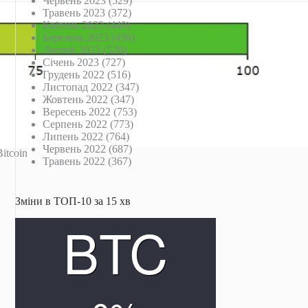
Червень 2023
(529)
Травень 2023
(372)
Квітень 2023
(449)
Березень 2023
(436)
Лютий 2023
(528)
Січень 2023
(727)
Грудень 2022
(516)
Листопад 2022
(347)
Жовтень 2022
(347)
Вересень 2022
(753)
Серпень 2022
(773)
Липень 2022
(764)
Червень 2022
(687)
itcoin
Травень 2022
(367)
Зміни в ТОП-10 за 15 хв