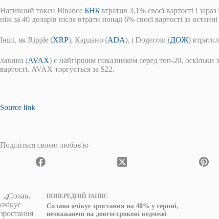
Нативний токен Binance
БНБ
втратив 3,1% своєї вартості і зараз 
ніж за 40 доларів після втрати понад 6% своєї вартості за останні
Інші, як Ripple (
XRP
), Кардано (
ADA
), і Dogecoin (
ДОЖ
) втрати
лавина (
AVAX
) є найгіршим показником серед топ-20, оскільки 
вартості. AVAX торгується за $22.
Source link
Поділіться своєю любов'ю
ПОПЕРЕДНІЙ
ЗАПИС
Солана очікує зростання на 40% у серпні,
незважаючи на довгострокові ведмежі