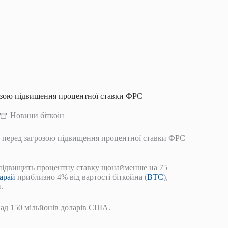
розою підвищення процентної ставки ФРС
Новини біткоін
к перед загрозою підвищення процентної ставки ФРС
а підвищить процентну ставку щонайменше на 75
арай
приблизно 4% від вартості біткойна (
BTC
),
.
над 150 мільйонів доларів США.