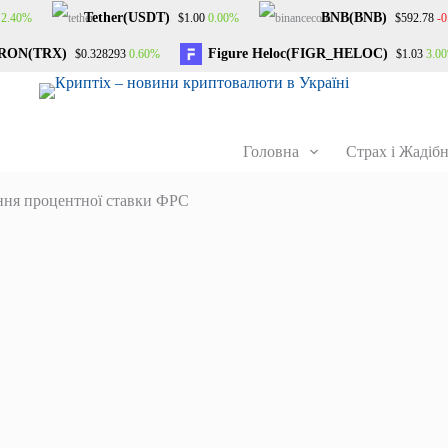
Tether(USDT)
BNB(BNB)
2.40%
0.00%
-
$1.00
$592.78
RON(TRX)
Figure Heloc(FIGR_HELOC)
0.60%
3.0
$0.328293
$1.03
Головна
Страх і Жадібн