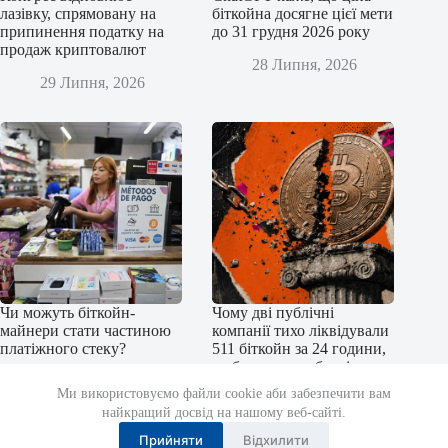
лазівку, спрямовану на
біткойна досягне цієї мети
припинення податку на
до 31 грудня 2026 року
продаж криптовалют
28 Липня, 2026
29 Липня, 2026
Чи можуть біткойн-
Чому дві публічні
майнери стати частиною
компанії тихо ліквідували
платіжного стеку?
511 біткойн за 24 години,
щоб уникнути боргів у
27 Липня, 2026
31,7 мільйона доларів
Ми використовуємо файли cookie аби забезпечити вам
найкращий досвід на нашому веб-сайті.
27 Липня, 2026
Прийняти
Відхилити