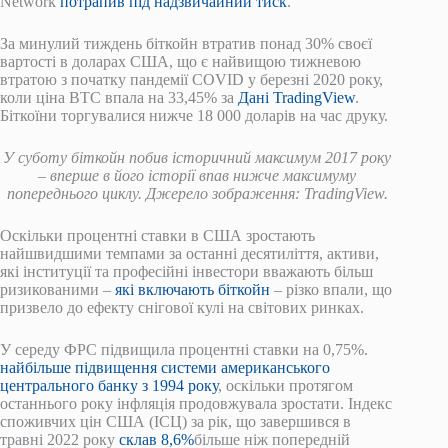
Network
потрапив під надзвичайний тиск
.
За минулий тиждень біткойн втратив понад 30% своєї
вартості в доларах США, що є найвищою тижневою
втратою з початку пандемії COVID у березні 2020 року,
коли ціна BTC впала на 33,45% за
Дані TradingView
.
Біткоїни торгувалися нижче 18 000 доларів на час друку.
У суботу біткойн побив історичний максимум 2017 року
– вперше в його історії впав нижче максимуму
попереднього циклу. Джерело зображення: TradingView.
Оскільки процентні ставки в США зростають
найшвидшими темпами за останні десятиліття, активи,
які інституції та професійні інвестори вважають більш
ризикованими –
які включають біткойн
– різко впали, що
призвело до ефекту снігової кулі на світових ринках.
У середу ФРС підвищила процентні ставки на 0,75%.
найбільше підвищення системи американського
центрального банку з 1994 року
, оскільки протягом
останнього року інфляція продовжувала зростати. Індекс
споживчих цін США (ІСЦ) за рік, що завершився в
травні 2022 року
склав 8,6%
більше ніж попередній