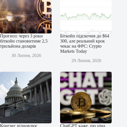
Прогноз: через 3 роки
Біткойн підскочив до $64
біткойн становитиме 2,5
300, але реальний крок
трильйона доларів
чекає на ФРС: Crypto
Markets Today
30 Липня, 2026
29 Липня, 2026
Конгрес відновлює
ChatGPT каже, що ціна