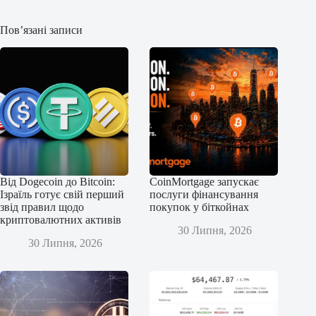
Пов’язані записи
Від Dogecoin до Bitcoin:
CoinMortgage запускає
Ізраїль готує свій перший
послуги фінансування
звід правил щодо
покупок у біткойнах
криптовалютних активів
30 Липня, 2026
30 Липня, 2026