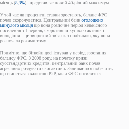
місяць (
8,3%
) і представляє новий 40-річний максимум.
У той час як процентні ставки зростають, баланс ФРС
почав скорочуватися. Центральний банк
оголошено
минулого місяця
що вона розпочне період кількісного
посилення з 1 червня, скоротивши купівлю активів і
володіння – це зворотний зв’язок з політикою, яку вона
розпочала роками тому.
Примітно, що біткойн досі існував у період зростання
балансу ФРС. З 2008 року, на початку кризи
субстандартних кредитів, центральний банк почав
агресивно роздувати свої активи. Залишається побачити,
що станеться з валютою P2P, коли ФРС посилиться.