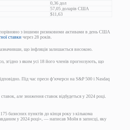
0,36 дол
57,05 доларів США
$11,63
порівняно з іншими ризиковими активами в день США
ної ставки
через 28 років.
зазначивши, що інфляція залишається високою.
згідно з яким усі 18 його членів прогнозують, що
відповідно. Під час преси ф’ючерси на S&P 500 і Nasdaq
авок, але зниження ставок відбудеться у 2024 році.
175 базисних пунктів до кінця року з кількома
вданим у 2024 році», — написав Мойя в записці, яку