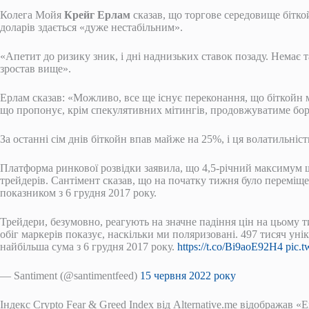
Колега Мойя
Крейг Ерлам
сказав, що торгове середовище біткой
доларів здається «дуже нестабільним».
«Апетит до ризику зник, і дні наднизьких ставок позаду. Немає 
зростав вище».
Ерлам сказав: «Можливо, все ще існує переконання, що біткойн м
що пропонує, крім спекулятивних мітингів, продовжуватиме бор
За останні сім днів біткойн впав майже на 25%, і ця волатильніс
Платформа ринкової розвідки заявила, що 4,5-річний максимум щ
трейдерів. Сантімент сказав, що на початку тижня було перемі
показником з 6 грудня 2017 року.
Трейдери, безумовно, реагують на значне падіння цін на цьому 
обіг маркерів показує, наскільки ми поляризовані. 497 тисяч ун
найбільша сума з 6 грудня 2017 року.
https://t.co/Bi9aoE92H4
pic.
— Santiment (@santimentfeed)
15 червня 2022 року
Індекс Crypto Fear & Greed Index від Alternative.me відображав «E