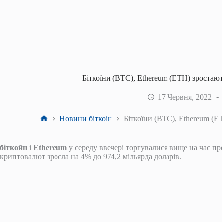
Біткоїни (BTC), Ethereum (ETH) зростаю
17 Червня, 2022
Головна
Новини біткоін
Біткоїни (BTC), Ethereum (
біткойн
і
Ethereum
у середу ввечері торгувалися вище на час пре
криптовалют зросла на 4% до 974,2 мільярда доларів.