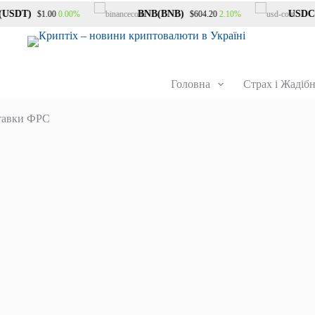
SDT)
BNB(BNB)
USDC(U
0.00%
2.10%
$1.00
$604.20
Головна
Страх і Жадібн