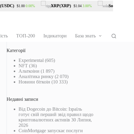
SDC)
XRP(XRP)
Solana(SOL)
0.00%
3.00%
$1.00
$1.04
$76
ість
ТОП-200
Індикатори
База знать
Категорії
Experimental
(605)
NFT
(36)
Альткоіни
(1 897)
Аналітика ринку
(2 070)
Новини біткоін
(10 333)
Недавні записи
Від Dogecoin до Bitcoin: Ізраїль
готує свій перший звід правил щодо
криптовалютних активів
30 Липня,
2026
CoinMortgage запускає послуги