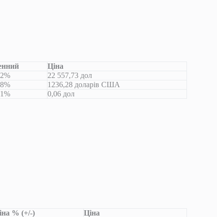
енний
Ціна
,2%
22 557,73 дол
,8%
1236,28 доларів США
,1%
0,06 дол
на % (+/-)
Ціна