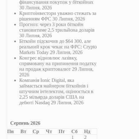
фінансування покупок у біткойнах
30 Липня, 2026
Криптоінвестори уважно стежать за
рішенням ФРС
30 Липня, 2026
Прогноз: через 3 роки біткойн
становитиме 2,5 трильйона доларів
30 Липня, 2026
Біткойн підскочив до $64 300, але
реальний крок чекає на ФРС: Crypto
Markets Today
29 Липня, 2026
Конгрес відновлює лазівку,
спрямовану на припинення податку
на продаж криптовалют
29 Липня,
2026
Компанія Ionic Digital, яка
займається майнером біткойнів і
штучним інтелектом, оцінюється в
2,25 мільярда доларів США на
дебюті Nasdaq
29 Липня, 2026
Серпень 2026
Пн
Вт
Ср
Чт
Пт
Сб
Нд
1
2