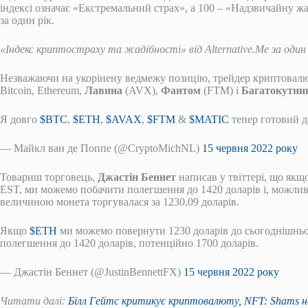
індексі означає «Екстремальний страх», а 100 – «Надзвичайну жа
за один рік.
«Індекс криптостраху та жадібності» від Alternative.Me за один 
Незважаючи на укорінену ведмежу позицію, трейдер криптовал
Bitcoin, Ethereum,
Лавина
(AVX),
Фантом
(FTM) і
Багатокутни
Я довго
$BTC
,
$ETH
,
$AVAX
,
$FTM
&
$MATIC
тепер готовий д
— Майкл ван де Поппе (@CryptoMichNL)
15 червня 2022 року
Товариш торговець,
Джастін Беннет
написав у твіттері, що якщ
EST, ми можемо побачити полегшення до 1420 доларів і, можливо,
величиною монета торгувалася за 1230,09 доларів.
Якщо
$ETH
ми можемо повернути 1230 доларів до сьогоднішньог
полегшення до 1420 доларів, потенційно 1700 доларів.
— Джастін Беннет (@JustinBennettFX)
15 червня 2022 року
Читати далі:
Білл Гейтс критикує криптовалюту, NFT: Shams на