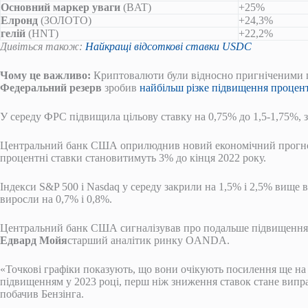
Основний маркер уваги
(BAT)
+25%
Елронд
(ЗОЛОТО)
+24,3%
гелій
(HNT)
+22,2%
Дивіться також:
Найкращі відсоткові ставки USDC
Чому це важливо:
Криптовалюти були відносно пригніченими 
Федеральний резерв
зробив
найбільш різке підвищення процент
У середу ФРС підвищила цільову ставку на 0,75% до 1,5-1,75%, 
Центральний банк США оприлюднив новий економічний прогноз, 
процентні ставки становитимуть 3% до кінця 2022 року.
Індекси S&P 500 і Nasdaq у середу закрили на 1,5% і 2,5% вище 
виросли на 0,7% і 0,8%.
Центральний банк США сигналізував про подальше підвищення ст
Едвард Мойя
старший аналітик ринку OANDA.
«Точкові графіки показують, що вони очікують посилення ще на 
підвищенням у 2023 році, перш ніж зниження ставок стане випра
побачив Бензінга.