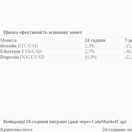
Цінова ефективність основних монет
Монета
24 години
7-д
біткойн
BTC/USD
2,3%
-25
Ethereum
ETH/USD
2,7%
-30
Dogecoin
DOGE/USD
11,9%
-22
Найкращі 24-годинні виграші (дані через CoinMarketCap)
Криптовалюта
24-годинна змі