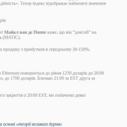
дібність». Тепер індекс відображає найнижчі значення
рік
ют
Майкл ван де Поппе
каже, що він “довгий” на
к
(MATIC).
о продажу з прибутком в середньому 30-150%.
о Ethereum повернеться до рівня 1230 доларів до 20:00
 до 1700 доларів. Близько 21:00 за EST друга за
о закриття о 20:00 EST, ми побачимо деяке
 основі «теорії великого дурня»