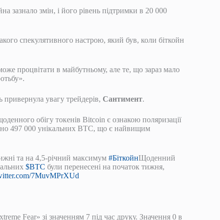
на зазнало змін, і його рівень підтримки в 20 000
такого спекулятивного настрою, який був, коли біткойн
оже процвітати в майбутньому, але те, що зараз мало
отьбу».
ть привернула увагу трейдерів,
Сантимент
.
оденного обігу токенів Bitcoin є ознакою поляризації
щено 497 000 унікальних BTC, що є найвищим
тижні та на 4,5-річний максимум
#Біткойн
Щоденний
ікальних
$BTC
були перенесені на початок тижня,
twitter.com/7MuvMPrXUd
xtreme Fear» зі значенням 7 під час друку. Значення 0 в