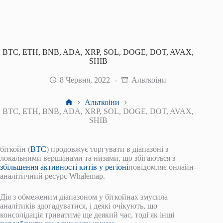
BTC, ETH, BNB, ADA, XRP, SOL, DOGE, DOT, AVAX,
SHIB
8 Червня, 2022
Альткоіни
Головна
Альткоіни
BTC, ETH, BNB, ADA, XRP, SOL, DOGE, DOT, AVAX,
SHIB
біткойн (
BTC
) продовжує торгувати в діапазоні з
локальними вершинами та низами, що збігаються з
збільшення активності китів у регіоні
повідомляє онлайн-
аналітичний ресурс Whalemap.
Дія з обмеженим діапазоном у біткойнах змусила
аналітиків здогадуватися, і деякі очікують, що
консолідація триватиме ще деякий час, тоді як інші