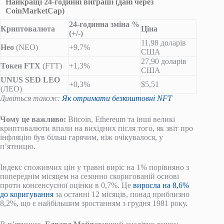
Найкращі 24-годинні виграші (дані через
CoinMarketCap)
24-годинна зміна %
Криптовалюта
Ціна
(+/-)
11,98 доларів
Нео
(NEO)
+9,7%
США
27,90 доларів
Токен FTX
(FTT)
+1,3%
США
UNUS SED LEO
+0,3%
$5,51
(ЛЕО)
Дивіться також:
Як отримати безкоштовні NFT
Чому це важливо:
Bitcoin, Ethereum та інші великі
криптовалюти впали на вихідних після того, як звіт про
інфляцію був більш гарячим, ніж очікувалося, у
п’ятницю.
Індекс споживчих цін у травні виріс на 1% порівняно з
попереднім місяцем на сезонно скоригованій основі
проти консенсусної оцінки в 0,7%. Це
виросла на 8,6%
до коригування
за останні 12 місяців, понад приблизно
8,2%, що є найбільшим зростанням з грудня 1981 року.