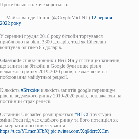
Проте більшість хоче короткого.
— Майкл ван де Поппе (@CryptoMichNL)
12 червня
2022 року
У середині грудня 2018 року біткойн торгувався
приблизно на рівні 3300 доларів, тоді як Ethereum
коштував близько 85 доларів.
Glassnode
співзасновники
Ян і Ян
у п’ятницю зазначив,
що запити на біткойн в Google були вище рівня
ведмежого ринку 2019-2020 років, незважаючи на
побоювання майбутньої рецесії.
Кількість
#Біткойн
кількість запитів google перевищує
рівень ведмежого ринку 2019-2020 років, незважаючи на
постійний страх рецесії.
Останній Uncharted розширюється
#BTC
Структурні
зміни Росії під час слабкого ринку та його потенціал як
альтернативного інвестування
https://t.co/YLmcn3FbXj
pic.twitter.com/Xq9dcrcXCm