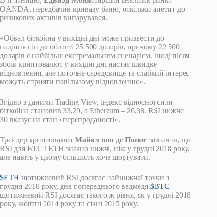
В п’ятницю,
Едвард Мойя
старший аналітик ринку
OANDA, передбачив криваву баню, оскільки апетит до
ризикових активів випарувався.
«Обвал біткойна у вихідні дні може призвести до
падіння цін до області 25 500 доларів, причому 22 500
доларів є найбільш екстремальним сценарієм. Іноді після
збоїв криптовалют у вихідні дні настає швидке
відновлення, але поточне середовище та слабкий інтерес
можуть сприяти повільному відновленню».
Згідно з даними Trading View, індекс відносної сили
біткойна становив 33,29, а Ethereum – 26,38. RSI нижче
30 вказує на стан «перепроданості».
Трейдер криптовалют
Майкл ван де Поппе
зазначив, що
RSI для BTC і ETH значно нижчі, ніж у грудні 2018 року,
але навіть у цьому більшість хоче шортувати.
$ETH
щотижневий RSI досягає найнижчої точки з
грудня 2018 року, дна попереднього ведмедя.
$BTC
щотижневий RSI досягає такого ж рівня, як у грудні 2018
року, жовтні 2014 року та січні 2015 року.