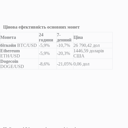
Цінова ефективність основних монет
24
7-
Монета
Ціна
години
денний
біткойн
BTC/USD
-5,9%
-10,7%
26 790,42 дол
Ethereum
1446,59 доларів
-5,9%
-20,3%
ETH/USD
США
Dogecoin
-8,6%
-21,05%
0,06 дол
DOGE/USD