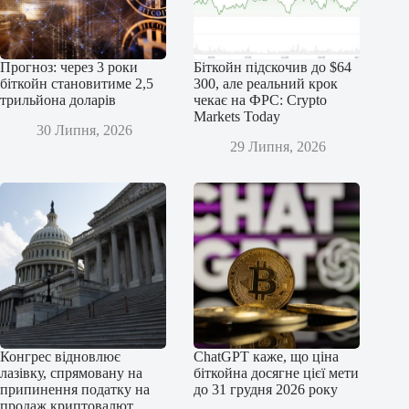
Прогноз: через 3 роки
Біткойн підскочив до $64
біткойн становитиме 2,5
300, але реальний крок
трильйона доларів
чекає на ФРС: Crypto
Markets Today
30 Липня, 2026
29 Липня, 2026
Конгрес відновлює
ChatGPT каже, що ціна
лазівку, спрямовану на
біткойна досягне цієї мети
припинення податку на
до 31 грудня 2026 року
продаж криптовалют