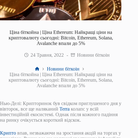
Ціна біткойна | Ціна Ethereum: Найкращі ціни на
криптовалюту сьогодні: Bitcoin, Ethereum, Solana,
Avalanche впали до 5%
24 Травня, 2022
Новини біткоін
Головна
Новини біткоін
Ціна біткойна | Ціна Ethereum: Найкращі ціни на
криптовалюту сьогодні: Bitcoin, Ethereum, Solana,
Avalanche впали до 5%
Нью-Делі: Крипторинок був свідком приглушеного дня у
вівторок, все ще наляканий
Terra
колапс у всій
інвестиційній екосистемі. Однак після кожного падіння
на ринку очікується короткий відскок.
Крипто
впав, незважаючи на зростання акцій на торгах у