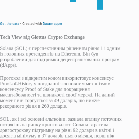
Tech View від Giottus Crypto Exchange
Solana (SOL) є перспективним рішенням рівня 1 і одним
із головних претендентів на Ethereum. Він був
розроблений для підтримки децентралізованих програм
(dApps).
Протокол з відкритим кодом використовує консенсус
Proof-of-History у поєднанні з основним механізмом
консенсусу Proof-of-Stake для покращення
масштабованості та швидкості своєї мережі. На даний
момент він торгується за 49 доларів, що нижче
рекордного рівня в 260 доларів.
SOL, як і всі основні альткоїни, зазнала впливу поточних
потрясінь на ринку криптовалют. Солана втратила
довгострокову підтримку на рівні 92 долари в квітні і
досягла мінімуму в 37 доларів цього місяця, перш ніж