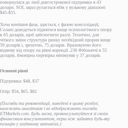
повернулася до лінії довгострокової підтримки в 43
долари. SOL зараз рухається вбік у вузькому діапазоні
$45-$55.
Хоча нинішня фаза, здається, є фазою консолідації,
Солані доведеться піднятися вище психологічного опору
в 65 доларів, щоб забезпечити раллі. Технічно, для
чіткого зміни структури ринку необхідний прорив вище
59 доларів і, зрештою, 75 доларів. Враховуючи його
відмову від опору на рівні корекції .236 Фібоначчі в 55
доларів, ймовірна перевірка мінімумів у 37 доларів.
Основні рівні
Підтримка: $48, $37
Опір: $54, $65, $82
(Погляди та рекомендації, наведені в цьому розділі,
належать аналітиків і не відображають погляди
ETMarkets.com. Будь ласка, проконсультуйтеся зі своїм
фінансовим консультантом, перш ніж зайняти будь-яку
позицію у згаданому активі/ах.)