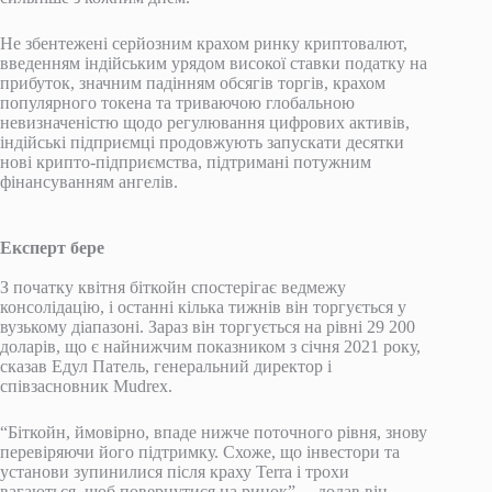
Не збентежені серйозним крахом ринку криптовалют,
введенням індійським урядом високої ставки податку на
прибуток, значним падінням обсягів торгів, крахом
популярного токена та триваючою глобальною
невизначеністю щодо регулювання цифрових активів,
індійські підприємці продовжують запускати десятки
нові крипто-підприємства, підтримані потужним
фінансуванням ангелів.
Експерт бере
З початку квітня біткойн спостерігає ведмежу
консолідацію, і останні кілька тижнів він торгується у
вузькому діапазоні. Зараз він торгується на рівні 29 200
доларів, що є найнижчим показником з січня 2021 року,
сказав Едул Патель, генеральний директор і
співзасновник Mudrex.
“Біткойн, ймовірно, впаде нижче поточного рівня, знову
перевіряючи його підтримку. Схоже, що інвестори та
установи зупинилися після краху Terra і трохи
вагаються, щоб повернутися на ринок”, – додав він.