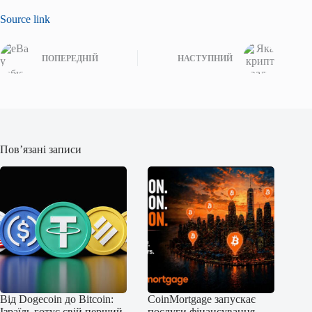
Source link
ПОПЕРЕДНІЙ
НАСТУПНИЙ
Пов’язані записи
Від Dogecoin до Bitcoin:
CoinMortgage запускає
Ізраїль готує свій перший
послуги фінансування