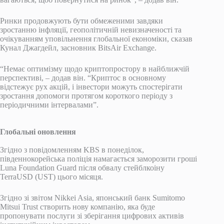
Ринки продовжують бути обмеженими завдяки
зростанню інфляції, геополітичній невизначеності та
очікуванням уповільнення глобальної економіки, сказав
Кунал Джагдейл, засновник BitsAir Exchange.
“Немає оптимізму щодо криптопростору в найближчій
перспективі, – додав він. “Криптос в основному
відстежує рух акцій, і інвестори можуть спостерігати
зростання допомоги протягом короткого періоду з
періодичними інтервалами”.
Глобальні оновлення
Згідно з повідомленням KBS в понеділок,
південнокорейська поліція намагається заморозити гроші
Luna Foundation Guard після обвалу стейблкоіну ​​
TerraUSD (UST) цього місяця.
Згідно зі звітом Nikkei Asia, японський банк Sumitomo
Mitsui Trust створить нову компанію, яка буде
пропонувати послуги зі зберігання цифрових активів