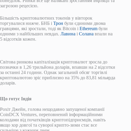
понеділок. Ринки все ще налякані зростанням інфляції та
загрозою рецесією.
Більшість криптовалютних токенів у вівторок
торгувалися нижче. БНБ і
Трон
були єдиними двома
гравцями, які зростали, тоді як Bitcoin і
Ethereum
були
одними з найбільших невдах.
Лавина
і
Солана
впали на
5 відсотків кожен.
Світова ринкова капіталізація криптовалют зросла до
позначки в 1,26 трильйона доларів, впавши на 2 відсотки
за останні 24 години. Однак загальний обсяг торгівлі
криптовалютою зріс приблизно на 35% до 83,81 мільярда
доларів.
Що готує Індія
Рохіт Джейн, голова нещодавно запущеної компанії
CoinDCX Ventures, переповнений інформаційними
колодами від початківців криптопідприємців, навіть
якщо хор довгої та суворої крипто-зими стає все
сильніше з кожним днем.