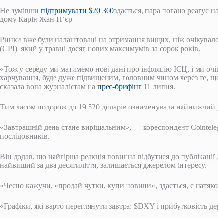
Не зумівши
підтримувати $20 300
здається, пара погано реагує н
дому Карін Жан-П’єр.
Ринки вже були налаштовані на отримання вищих, ніж очікувалос
(CPI), який у травні досяг нових максимумів за сорок років.
«Тож у середу ми матимемо нові дані про інфляцію ІСЦ, і ми очі
харчування, буде дуже підвищеним, головним чином через те, що
сказала вона журналістам на
прес-брифінг
11 липня.
Тим часом подорож до 19 520 доларів ознаменувала найнижчий р
«Завтрашній день стане вирішальним», — кореспондент Cointele
послідовників.
Він додав, що найгірша реакція повинна відбутися до публікації
найвищий за два десятиліття, залишається джерелом інтересу.
«Чесно кажучи, «продай чутки, купи новини», здається, є натяко
«Графіки, які варто переглянути завтра: $DXY і прибутковість де