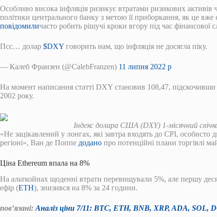
Особливо висока інфляція ризикує втратами ризикових активів ч
політики центрального банку з метою її приборкання, як це вже 
повідомили
часто робить рішучі кроки вгору під час фінансової с
Псс… долар
$DXY
говорить нам, що інфляція не досягла піку.
— Калеб Франзен (@CalebFranzen)
11 липня 2022 р
На момент написання статті DXY становив 108,47, підскочивши
2002 року.
Індекс долара США (DXY) 1-місячний свічк
«Не зацікавлений у лонгах, які завтра входять до CPI, особисто д
регіоні», Ван де Поппе
додано
про потенційні плани торгівлі ма
Ціна Ethereum впала на 8%
На альткойнах щоденні втрати перевищували 5%, але першу дес
ефір (
ETH
), знизився на 8% за 24 години.
пов’язані:
Аналіз ціни 7/11: BTC, ETH, BNB, XRP, ADA, SOL,