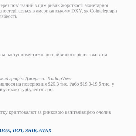
ерез пов’язаний з цим ризик жорсткості монетарної
спостерігається в американському DXY, як Cointelegraph
лабкості.
 на наступному тижні до найвищого рівня з жовтня
овий графік. Джерело: TradingView
ивлюся на повернення $20,3 тис. і/або $19,3-19,5 тис. у
йбутньою турбулентністю.
ятку криптовалют за ринковою капіталізацією очолив
 DOGE, DOT, SHIB, AVAX