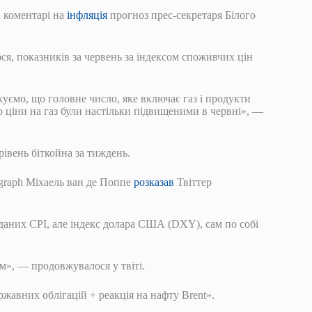
а коментарі на
інфляція
прогноз прес-секретаря Білого
я, показників за червень за індексом споживчих цін
куємо, що головне число, яке включає газ і продукти
 ціни на газ були настільки підвищеними в червні», —
івень біткойна за тиждень.
graph Міхаель ван де Поппе
розказав
Твіттер
 даних CPI, але індекс долара США (DXY), сам по собі
м», — продовжувалося у твіті.
ржавних облігацій + реакція на нафту Brent».