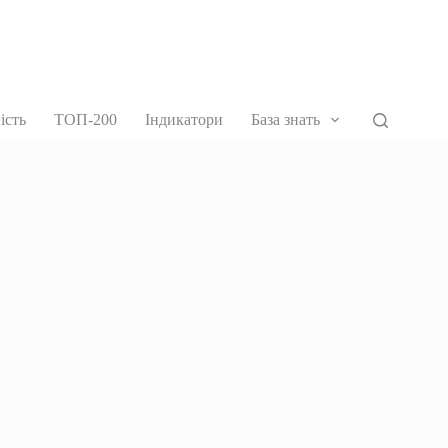
ість
ТОП-200
Індикатори
База знать