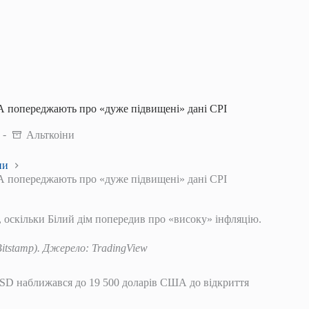
ША попереджають про «дуже підвищені» дані CPI
Альткоіни
ни
ША попереджають про «дуже підвищені» дані CPI
, оскільки Білий дім попередив про «високу» інфляцію.
itstamp). Джерело: TradingView
SD наближався до 19 500 доларів США до відкриття