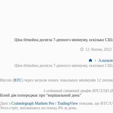
Ціна біткойна досягла 7-денного мінімуму, оскільки С
12 Липня, 2022
Головна
Альткоі
Ціна біткойна досягла 7-денного мінімуму, оскільки С
Bitcoin (
BTC
) через загрози нових локальних мінімумів 12 липня
1-годинний свічковий графік BTC/USD (B
Білий дім попереджає про “вирішальний день”
Дані з
Cointelegraph Markets Pro
і
TradingView
показав, що BTC/U
Уолл-стріт, знизившись на понад 4% за день.