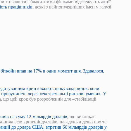
 криптовалюти з блакитними фішками відстежують акції
ість працівників
і деякі з найпопулярніших імен у галузі
 біткойн впав на 17% в один момент дня. Здавалося,
 кредитуванням криптовалют, шокувала ринок, коли
и призупинені через «екстремальні ринкові умови».
У
, що цей крок був розроблений для «стабілізації
ивів на суму 12 мільярдів доларів
, що викликає
опила всю криптоіндустрію, нагадуючи дещо про те,
заний до долара США, втратив 60 мільярдів доларів у