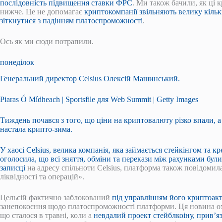
послідовність підвищення ставки ФРС
. Ми також бачили, як ці
нижче. Це не допомагає
криптокомпанії звільняють велику кільк
зіткнутися з падінням платоспроможності
.
Ось як ми сюди потрапили.
понеділок
Генеральний директор Celsius Олексій Машинський.
Piaras Ó Mídheach | Sportsfile для Web Summit | Getty Images
Тиждень почався з того, що ціни на криптовалюту різко впали, а
настала крипто-зима.
У хаосі Celsius, велика компанія, яка займається стейкінгом та
оголосила, що всі зняття, обміни та перекази між рахунками бул
записці
на адресу спільноти Celsius, платформа також повідомила
ліквідності та операцій».
Цельсій фактично заблокований
під управлінням його криптоакт
занепокоєння щодо платоспроможності платформи. Ця новина ох
що сталося в травні, коли а
невдалий проект стейблкоіну, прив’я