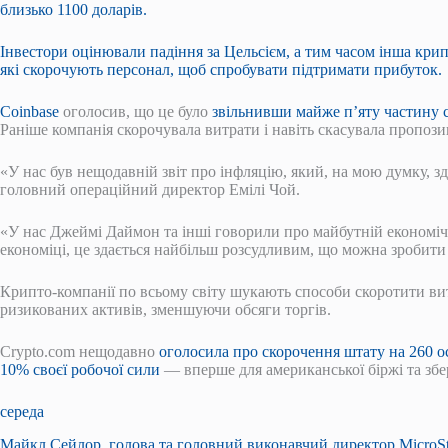
близько 1100 доларів.
Інвестори оцінювали падіння за Цельсієм, а тим часом інша кри
які скорочують персонал, щоб спробувати підтримати прибуток.
Coinbase
оголосив, що це було
звільнивши майже п’яту частину с
Раніше компанія скорочувала витрати і навіть скасувала пропозиці
«У нас був нещодавній звіт про інфляцію, який, на мою думку, з
головний операційний директор Емілі Чой.
«У нас Джеймі Даймон та інші говорили про майбутній економічни
економіці, це здається найбільш розсудливим, що можна зробит
Крипто-компанії по всьому світу шукають способи скоротити вит
ризикованих активів, зменшуючи обсяги торгів.
Crypto.com нещодавно
оголосила про скорочення штату на 260 о
10% своєї робочої сили
— вперше для американської біржі та збе
середа
Майкл Сейлор, голова та головний виконавчий директор MicroStr