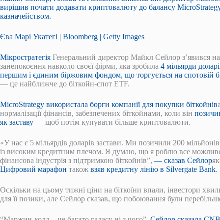
вирішив почати додавати криптовалюту до балансу MicroStrategy
казначейством.
Єва Марі Укатегі | Bloomberg | Getty Images
Мікростратегія
Генеральний директор Майкл Сейлор з’явився на
занепокоєння навколо своєї фірми, яка зробила
4 мільярди долар
першим і єдиним біржовим фондом, що торгується на спотовій б
— це найближче до біткойн-спот ETF.
MicroStrategy використала борги компанії для покупки біткойнів
нормалізації фінансів, забезпечених біткойнами, коли він
позичив
як заставу
— щоб потім купувати більше криптовалюти.
«У нас є 5 мільярдів доларів застави. Ми позичили 200 мільйоні
із високим кредитним плечом. Я думаю, що я роблю все можливе,
фінансова індустрія з підтримкою біткойнів”,
— сказав Сейлор
як
Цифровий марафон
також
взяв кредитну лінію в Silvergate Bank
.
Оскільки на цьому тижні ціни на біткоїни впали, інвестори хви
для її позики, але Сейлор сказав, що побоювання були перебільш
“Маржин-колл – це багато галасу ні з чого”,
Сейлор сказала CNB