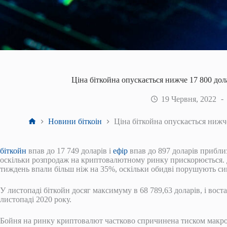
Ціна біткойна опускається нижче 17 800 дол
19 Червня, 2022
Головна
Новини біткоін
Ціна біткойна опускається нижч
біткойн
впав до 17 749 доларів і
ефір
впав до 897 доларів приблиз
оскільки розпродаж на криптовалютному ринку прискорюється. 
тиждень впали більш ніж на 35%, оскільки обидві порушують сим
У листопаді біткойн досяг максимуму в 68 789,63 доларів, і вос
листопаді 2020 року.
Бойня на ринку криптовалют частково спричинена тиском макро