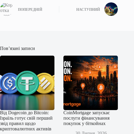
ПОПЕРЕДНІЙ
НАСТУПНИЙ
Пов’язані записи
Від Dogecoin до Bitcoin:
CoinMortgage запускає
Ізраїль готує свій перший
послуги фінансування
звід правил щодо
покупок у біткойнах
криптовалютних активів
30 Липня, 2026