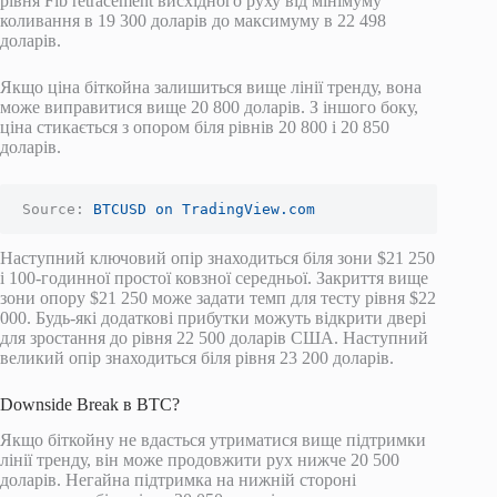
рівня Fib retracement висхідного руху від мінімуму
коливання в 19 300 доларів до максимуму в 22 498
доларів.
Якщо ціна біткойна залишиться вище лінії тренду, вона
може виправитися вище 20 800 доларів. З іншого боку,
ціна стикається з опором біля рівнів 20 800 і 20 850
доларів.
Source: 
BTCUSD on TradingView.com
Наступний ключовий опір знаходиться біля зони $21 250
і 100-годинної простої ковзної середньої. Закриття вище
зони опору $21 250 може задати темп для тесту рівня $22
000. Будь-які додаткові прибутки можуть відкрити двері
для зростання до рівня 22 500 доларів США. Наступний
великий опір знаходиться біля рівня 23 200 доларів.
Downside Break в BTC?
Якщо біткойну не вдасться утриматися вище підтримки
лінії тренду, він може продовжити рух нижче 20 500
доларів. Негайна підтримка на нижній стороні