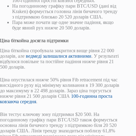
100-годинної простої ковзної середньої.
На погодинному графіку пари BTC/USD (дані від
Kraken) формується головна лінія бичачого тренду
з підтримкою близько 20 520 доларів США.
Пара може почати ще одне значне падіння, якщо
буде явний рух нижче 20 500 доларів.
Ціна біткойна досягла підтримки
Ціна біткойна спробувала закритися вище рівня 22 000
доларів, але
ведмеді залишалися активними
. У результаті
відбулося повільне та постійне падіння нижче рівня 21
500 доларів.
Ціна опустилася нижче 50% рівня Fib retracement під час
висхідного руху від мінімуму коливання в 19 300 доларів
до максимуму в 22 498 доларів. Зараз ціна торгується
нижче рівня 21 500 доларів США
100-годинна проста
ковзаюча середня
.
Він тестує ключову зону підтримки $20 500. На
погодинному графіку пари BTC/USD також формується
основна лінія бичачого тренду з підтримкою біля 20 520
доларів США. Лінія тренду знаходиться поблизу 61,8%