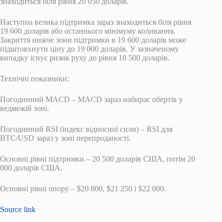
знаходиться біля рівня 20 050 доларів.
Наступна велика підтримка зараз знаходиться біля рівня
19 600 доларів або останнього мінімуму коливання.
Закриття нижче зони підтримки в 19 600 доларів може
підштовхнути ціну до 19 000 доларів. У зазначеному
випадку існує ризик руху до рівня 18 500 доларів.
Технічні показники:
Погодинний MACD – MACD зараз набирає обертів у
ведмежій зоні.
Погодинний RSI (індекс відносної сили) – RSI для
BTC/USD зараз у зоні перепроданості.
Основні рівні підтримки – 20 500 доларів США, потім 20
000 доларів США.
Основні рівні опору – $20 800, $21 250 і $22 000.
Source link