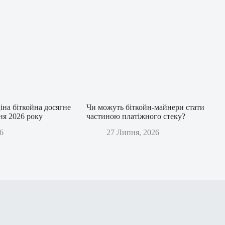
іна біткойна досягне
Чи можуть біткойн-майнери стати
дня 2026 року
частиною платіжного стеку?
6
27 Липня, 2026