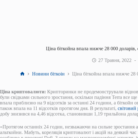
Ціна біткойна впала нижче 28 000 доларів,
27 Травня, 2022
Головна
Новини біткоін
Ціна біткойна впала нижче 28 
Ціна криптовалюти:
Крипторинки не продемонстрували відновле
були свідками сильного зростання, оскільки падіння Terra все ще
впала приблизно на 9 відсотків за останні 24 години, а біткойн 
також впала на 11 відсотків протягом дня. В результаті,
світовий
добу знизився на 4,46 відсотка, становивши 1,19 трильйона долар
«Протягом останніх 24 годин, незважаючи на сильне зростання а
альткойни. Мабуть, кореляція криптовалют і акцій на деякий час
особливо в просторі Defi. З огляду на макроекономічні аспекти, 