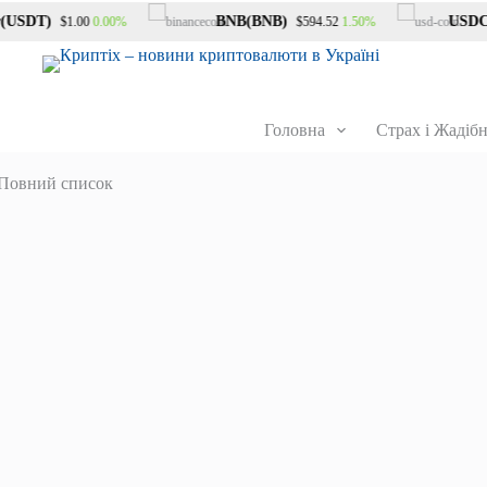
USDT)
BNB(BNB)
USDC(U
0.00%
1.50%
$1.00
$594.52
Головна
Страх і Жадібн