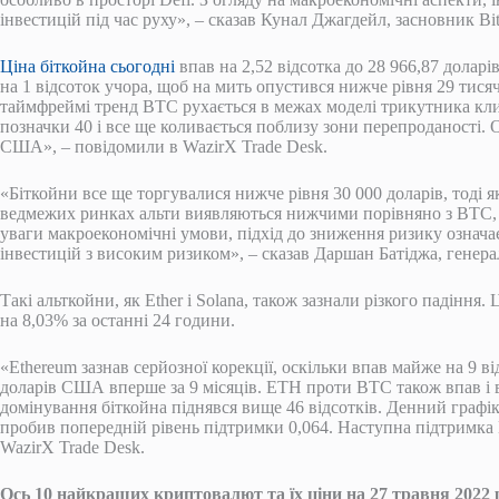
інвестицій під час руху», – сказав Кунал Джагдейл, засновник Bi
Ціна біткойна сьогодні
впав на 2,52 відсотка до 28 966,87 долар
на 1 відсоток учора, щоб на мить опустився нижче рівня 29 тисяч
таймфреймі тренд BTC рухається в межах моделі трикутника 
позначки 40 і все ще коливається поблизу зони перепроданості. О
США», – повідомили в WazirX Trade Desk.
«Біткойни все ще торгувалися нижче рівня 30 000 доларів, тоді
ведмежих ринках альти виявляються нижчими порівняно з BTC, 
уваги макроекономічні умови, підхід до зниження ризику означа
інвестицій з високим ризиком», – сказав Даршан Батіджа, генера
Такі альткойни, як Ether і Solana, також зазнали різкого падіння
на 8,03% за останні 24 години.
«Ethereum зазнав серйозної корекції, оскільки впав майже на 9 в
доларів США вперше за 9 місяців. ETH проти BTC також впав і вт
домінування біткойна піднявся вище 46 відсотків. Денний граф
пробив попередній рівень підтримки 0,064. Наступна підтримка 
WazirX Trade Desk.
Ось 10 найкращих криптовалют та їх ціни на 27 травня 2022 