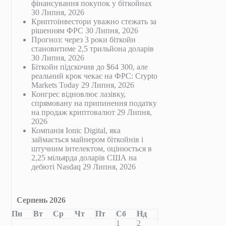
фінансування покупок у біткойнах
30 Липня, 2026
Криптоінвестори уважно стежать за
рішенням ФРС
30 Липня, 2026
Прогноз: через 3 роки біткойн
становитиме 2,5 трильйона доларів
30 Липня, 2026
Біткойн підскочив до $64 300, але
реальний крок чекає на ФРС: Crypto
Markets Today
29 Липня, 2026
Конгрес відновлює лазівку,
спрямовану на припинення податку
на продаж криптовалют
29 Липня,
2026
Компанія Ionic Digital, яка
займається майнером біткойнів і
штучним інтелектом, оцінюється в
2,25 мільярда доларів США на
дебюті Nasdaq
29 Липня, 2026
Серпень 2026
Пн
Вт
Ср
Чт
Пт
Сб
Нд
1
2