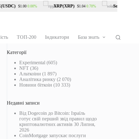
SDC)
XRP(XRP)
Solana(SOL)
0.00%
0.70%
$1.00
$1.04
$7
ість
ТОП-200
Індикатори
База знать
Категорії
Experimental
(605)
NFT
(36)
Альткоіни
(1 897)
Аналітика ринку
(2 070)
Новини біткоін
(10 333)
Недавні записи
Від Dogecoin до Bitcoin: Ізраїль
готує свій перший звід правил щодо
криптовалютних активів
30 Липня,
2026
CoinMortgage запускає послуги