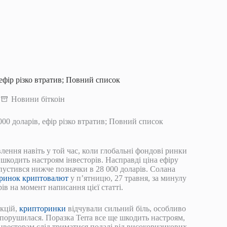
 ефір різко втратив; Повний список
Новини біткоін
000 доларів, ефір різко втратив; Повний список
ння навіть у той час, коли глобальні фондові ринки
 шкодить настроям інвесторів. Насправді ціна ефіру
опустився нижче позначки в 28 000 доларів. Солана
 ринок криптовалют
у п’ятницю, 27 травня, за минулу
ів на момент написання цієї статті.
кцій,
крипторинки
відчували сильний біль, особливо
 порушилася. Поразка Terra все ще шкодить настроям,
інвесторам слід триматися подалі від високоризикових