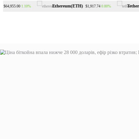
Перейти
Ethereum(ETH)
Tether(
1.10%
0.80%
64,955.00
$1,917.74
до
вмісту