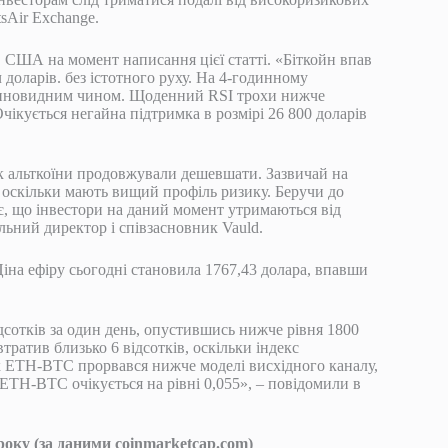
tsAir Exchange.
ів США на момент написання цієї статті. «Біткойн впав
 доларів. без істотного руху. На 4-годинному
клиновидним чином. Щоденний RSI трохи нижче
чікується негайна підтримка в розмірі 26 800 доларів
 як альткоїни продовжували дешевшати. Зазвичай на
оскільки мають вищий профіль ризику. Беручи до
є, що інвестори на даний момент утримаються від
льний директор і співзасновник Vauld.
. Ціна ефіру сьогодні становила 1767,43 долара, впавши
ідсотків за один день, опустившись нижче рівня 1800
ратив близько 6 відсотків, оскільки індекс
ік ETH-BTC прорвався нижче моделі висхідного каналу,
ETH-BTC очікується на рівні 0,055», – повідомили в
року (за даними coinmarketcap.com)