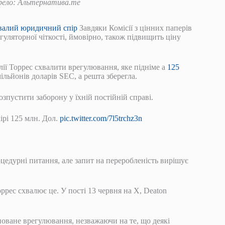
ерело: Альтернатива.me
валий юридичний спір
Завдяки Комісії з цінних паперів
гуляторної чіткості, ймовірно, також підвищить ціну
ії Торрес схвалити врегулювання, яке підніме a
125
ільйонів доларів SEC, а решта зберегла.
озпустити заборону у їхній постійній справі.
ірі 125 млн. Дол.
pic.twitter.com/7l5trchz3n
цедурні питання, але запит на переробленість вирішує
рес схвалює це. У пості 13 червня на X, Deaton
новане врегулювання, незважаючи на те, що деякі