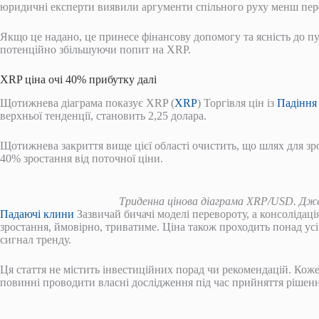
юридичні експерти виявили аргументи спільного руху менш пе
Якщо це надано, це принесе фінансову допомогу та ясність до п
потенційно збільшуючи попит на XRP.
XRP ціна очі 40% прибутку далі
Щотижнева діаграма показує XRP (
XRP
) Торгівля цін із
Падіння
верхньої тенденції, становить 2,25 долара.
Щотижнева закриття вище цієї області очистить, що шлях для зро
40% зростання від поточної ціни.
Триденна цінова діаграма XRP/USD. Джер
Падаючі клини
Зазвичай бичачі моделі перевороту, а консолідац
зростання, ймовірно, триватиме. Ціна також проходить понад ус
сигнал тренду.
Ця стаття не містить інвестиційних порад чи рекомендацій. Кожен
повинні проводити власні дослідження під час прийняття рішенн