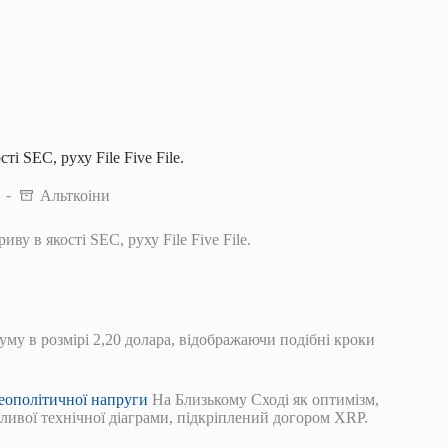
і SEC, руху File Five File.
Альткоіни
ву в якості SEC, руху File Five File.
му в розмірі 2,20 долара, відображаючи подібні кроки
еополітичної напруги
На Близькому Сході як оптимізм,
ивої ​​технічної діаграми, підкріплений догором XRP.