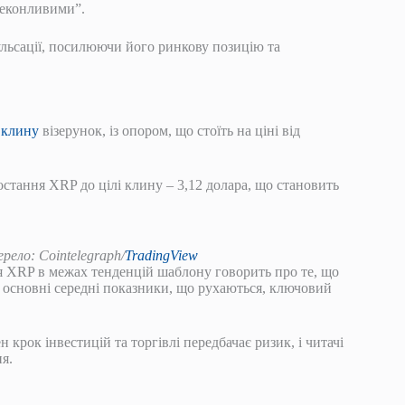
реконливими”.
ульсації, посилюючи його ринкову позицію та
 клину
візерунок, із опором, що стоїть на ціні від
стання XRP до цілі клину – 3,12 долара, що становить
ело: Cointelegraph/
TradingView
ія XRP в межах тенденцій шаблону говорить про те, що
і основні середні показники, що рухаються, ключовий
 крок інвестицій та торгівлі передбачає ризик, і читачі
я.