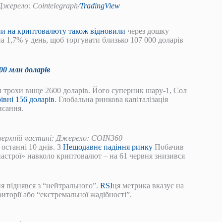
жерело: Cointelegraph/
TradingView
и на криптовалюту також відновили
через дошку
а 1,7% у день, щоб торгувати близько 107 000 доларів
00 млн доларів
и трохи вище 2600 доларів. Його суперник шару-1, Сол
івні 156 доларів
. Глобальна ринкова капіталізація
исання.
верхній частині: Джерело: COIN360
останні 10 днів. З
Нещодавнє падіння ринку
Побачив
 настрої» навколо криптовалют – на 61 червня знизився
вня піднявся з “нейтрального”.
RSI
ця метрика вказує на
иторії або “екстремальної жадібності”.