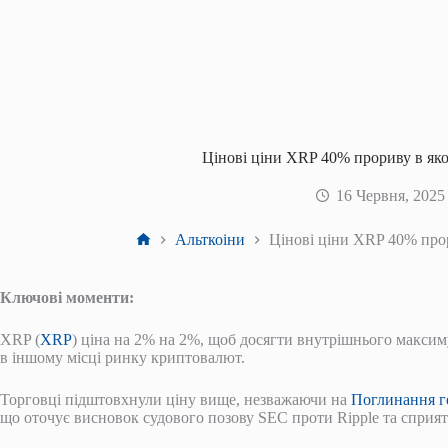
Цінові ціни XRP 40% прориву в якост
16 Червня, 2025
Головна
Альткоіни
Цінові ціни XRP 40% прори
Ключові моменти:
XRP (
XRP
) ціна на 2% на 2%, щоб досягти внутрішнього максиму
в іншому місці ринку криптовалют.
Торговці підштовхнули ціну вище, незважаючи на
Поглинання г
що оточує висновок судового позову SEC проти Ripple та сприятл