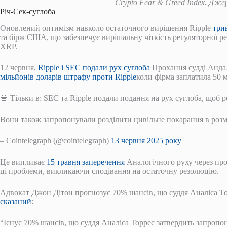
Crypto Fear & Greed Index. Дж
Річ-Сек-суглоба
Оновлений оптимізм навколо остаточного вирішення Ripple
три
та бірж США, що забезпечує вирішальну чіткість регуляторної ре
XRP.
12 червня,
Ripple і SEC подали рух суглоба
Прохання судді Андал
мільйонів доларів штрафу проти Ripple
коли фірма заплатила 50 м
🚨 Тільки в: SEC та Ripple подали подання на рух суглоба, щоб р
Вони також запропонували розділити цивільне покарання в розм
– Cointelegraph (@cointelegraph)
13 червня 2025 року
Це випливає
15 травня заперечення
Аналогічного руху через про
ці проблеми, викликаючи сподівання на остаточну резолюцію.
Адвокат Джон Дітон прогнозує 70% шансів, що суддя Аналіса Тор
сказаний
:
“Існує 70% шансів, що суддя Аналіса Торрес затвердить запропо