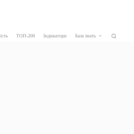
ість
ТОП-200
Індикатори
База знать