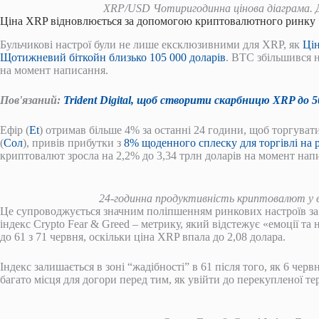
XRP/USD Чотиригодинна цінова діаграма. Д
Ціна XRP відновлюється за допомогою криптовалютного ринку
Бульчикові настрої були не лише ексклюзивними для XRP, як
Цін
Щотижневий біткойн близько 105 000 доларів
. BTC збільшився н
на момент написання.
Пов'язаний:
Trident Digital, щоб створити скарбницю XRP до 5
Ефір (
Et
) отримав більше 4% за останні 24 години, щоб торгуват
(
Сол
), привів прибутки з
8% щоденного сплеску для торгівлі на р
криптовалют зросла на 2,2% до 3,34 трлн доларів на момент нап
24-годинна продуктивність криптовалют у 
Це супроводжується значним поліпшенням ринкових настроїв за 
індекс Crypto Fear & Greed – метрику, який відстежує «емоції та
до 61 з 71 червня, оскільки ціна XRP впала до 2,08 долара.
Індекс залишається в зоні “жадібності” в 61 після того, як 6 чер
багато місця для догори перед тим, як увійти до перекупленої тер