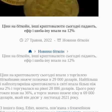
Ціни на біткойн, інші криптовалюти сьогодні падають,
ефір і шиба-іну впали на 12%
27 Травня, 2022
Новини біткоін
Головна
Новини біткоін
Ціни на біткойн, інші криптовалюти сьогодні падають,
ефір і шиба-іну впали на 12%
Ціни на криптовалюту сьогодні впали з торгівлею
біткойнами нижче позначки в 29 000 доларів. Найбільша
і найпопулярніша криптовалюта в світі впала більш ніж
на 2% і торгувалася на рівні 28 886 доларів. Цього року
токен впав на 36%, а торги значно нижче піку в 69 000
доларів, який він досяг у листопаді 2021 року.
З іншого боку, Ether, монета, пов’язана з блокчейном