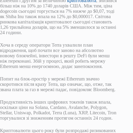
Ethereum і другим за величиною
криптовалюта
, знизився
більш ніж на 10% до 1740 доларів США. Між тим, ціна
dogecoin сьогодні торгується на 7% нижче до $0,07, тоді
як Shiba Inu також впала на 12% до $0,000017. Світова
ринкова капіталізація криптовалют сьогодні становить
1,26 трильйона доларів, що на 5% зменшилося за останні
24 години.
Хоча в середу оператори Terra ухвалили план
відродження, щоб почати все заново на абсолютно
новому блокчейні, інвестори в решту DeFi були менш
ніж переконані. Збій у процесі, який робить мережу
Ethereum менш енергоємною, додає занепокоєння.
Попит на блок-простір у мережі Ethereum значно
скоротився після краху Terra, що означає, що, отже, так
звана плата за газ в мережі падає, повідомляє Bloomberg.
Продуктивність інших цифрових токенів також впала,
оскільки ціни на Solana, Cardano, Avalanche, Polygon,
Stellar, Uniswap, Polkadot, Terra (Luna), XRP, Litecoin, Tron
торгувалися зі зниженням протягом останніх 24 годин.
Криптовалюти цього року були розпродажі ризикованих