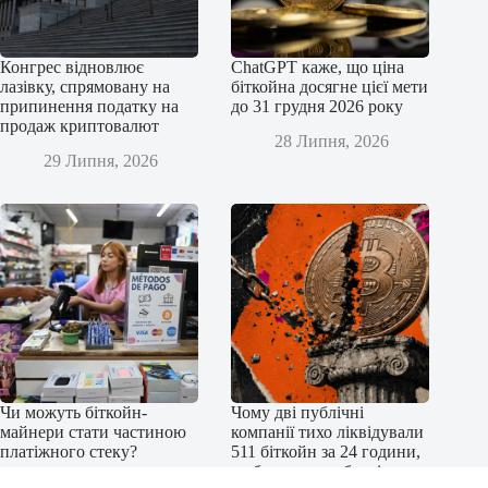
Конгрес відновлює
ChatGPT каже, що ціна
лазівку, спрямовану на
біткойна досягне цієї мети
припинення податку на
до 31 грудня 2026 року
продаж криптовалют
28 Липня, 2026
29 Липня, 2026
Чи можуть біткойн-
Чому дві публічні
майнери стати частиною
компанії тихо ліквідували
платіжного стеку?
511 біткойн за 24 години,
щоб уникнути боргів у
27 Липня, 2026