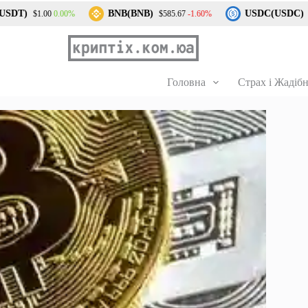
T)
BNB(BNB)
USDC(USDC)
0.00%
-1.60%
$1.00
$585.67
$1.0
Головна
Страх і Жадібн