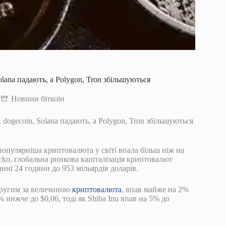
olana падають, а Polygon, Tron збільшуються
Новини біткоін
 dogecoin, Solana падають, а Polygon, Tron збільшуються
популярніша криптовалюта у світі впала більш ніж на
ecko, глобальна ринкова капіталізація криптовалют
анні 24 години до 953 мільярдів доларів.
і другим за величиною
криптовалюта
, впав майже на 2%
% нижче до $0,06, тоді як Shiba Inu впав на 5% до