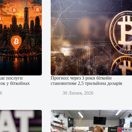
кає послуги
Прогноз: через 3 роки біткойн
ок у біткойнах
становитиме 2,5 трильйона доларів
6
30 Липня, 2026