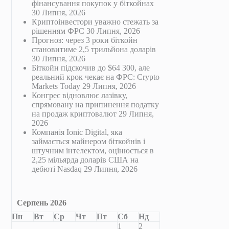
фінансування покупок у біткойнах
30 Липня, 2026
Криптоінвестори уважно стежать за
рішенням ФРС
30 Липня, 2026
Прогноз: через 3 роки біткойн
становитиме 2,5 трильйона доларів
30 Липня, 2026
Біткойн підскочив до $64 300, але
реальний крок чекає на ФРС: Crypto
Markets Today
29 Липня, 2026
Конгрес відновлює лазівку,
спрямовану на припинення податку
на продаж криптовалют
29 Липня,
2026
Компанія Ionic Digital, яка
займається майнером біткойнів і
штучним інтелектом, оцінюється в
2,25 мільярда доларів США на
дебюті Nasdaq
29 Липня, 2026
Серпень 2026
Пн
Вт
Ср
Чт
Пт
Сб
Нд
1
2