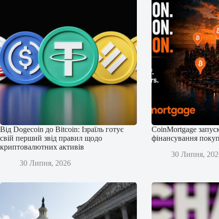
Від Dogecoin до Bitcoin: Ізраїль готує
CoinMortgage запус
свій перший звід правил щодо
фінансування покуп
криптовалютних активів
30 Липня, 202
30 Липня, 2026