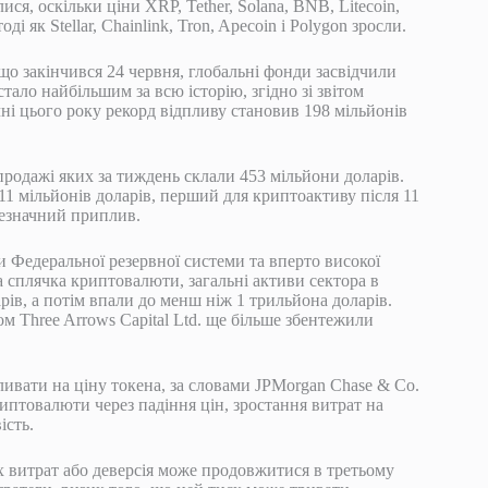
, оскільки ціни XRP, Tether, Solana, BNB, Litecoin,
 як Stellar, Chainlink, Tron, Apecoin і Polygon зросли.
що закінчився 24 червня, глобальні фонди засвідчили
тало найбільшим за всю історію, згідно зі звітом
ні цього року рекорд відпливу становив 198 мільйонів
продажі яких за тиждень склали 453 мільйони доларів.
11 мільйонів доларів, перший для криптоактиву після 11
незначний приплив.
 Федеральної резервної системи та вперто високої
на сплячка криптовалюти, загальні активи сектора в
ів, а потім впали до менш ніж 1 трильйона доларів.
м Three Arrows Capital Ltd. ще більше збентежили
ивати на ціну токена, за словами JPMorgan Chase & Co.
иптовалюти через падіння цін, зростання витрат на
ість.
 витрат або деверсія може продовжитися в третьому