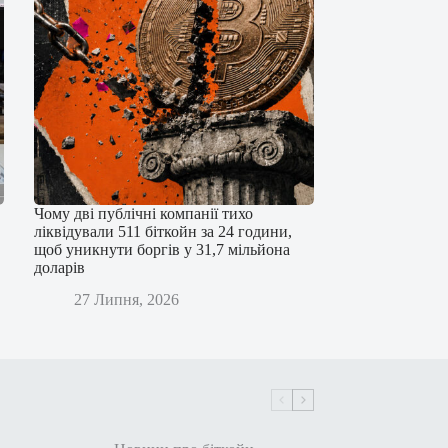
Чому дві публічні компанії тихо
ліквідували 511 біткойн за 24 години,
щоб уникнути боргів у 31,7 мільйона
доларів
27 Липня, 2026