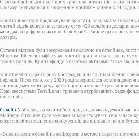
Сьогоднішні показники інших криптовалютних цін також знизилися
Uniswap торгувалися зі зниженням протягом останніх 24 годин, тоді
Крипто-інвестори продовжували зростати, оскільки за тиждень, 
чистий відтік коштів на загальну суму 423 мільйони доларів, що с
менеджера цифрових активів CoinShares. Раніше цього року в січ
доларів.
Останні відтоки були зосереджені виключно на біткойнах, чисті 
Між тим, Ethereum зафіксував чистий приплив на загальну суму 
тижнів поспіль. Криптофонди з багатьма активами також мали 
Криптовалюти цього року постраждали на тлі підвищення ставки
інфляції. Після того, як у 2020 році завершилася остання дворіч
листопаді минулого року зросли приблизно до 3 трильйонів долар
Крах екосистеми Terra/Luna і триваюча стурбованість хедж-фондо
інвесторів.
біткойн
Майнери, яким потрібно продати, можуть деякий час впл
Майнери біткойнів були змушені використовувати свої запаси кр
енергоносії та посилення конкуренції, що впливало на прибутков
«Вивантаження біткойнів майнерами з метою покриття поточних