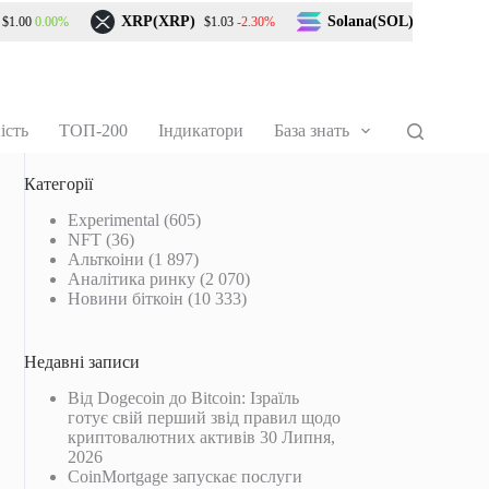
XRP(XRP)
Solana(SOL)
0.00%
-2.30%
-1.80%
0
$1.03
$72.87
ість
ТОП-200
Індикатори
База знать
Категорії
Experimental
(605)
NFT
(36)
Альткоіни
(1 897)
Аналітика ринку
(2 070)
Новини біткоін
(10 333)
Недавні записи
Від Dogecoin до Bitcoin: Ізраїль
готує свій перший звід правил щодо
криптовалютних активів
30 Липня,
2026
CoinMortgage запускає послуги