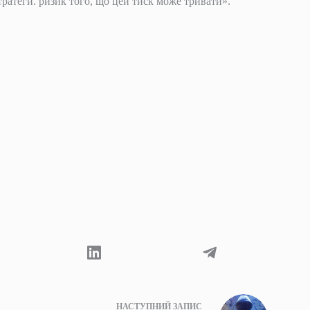
тратеги. ризик того, що цей тиск може тривати».
НАСТУПНИЙ
ЗАПИС