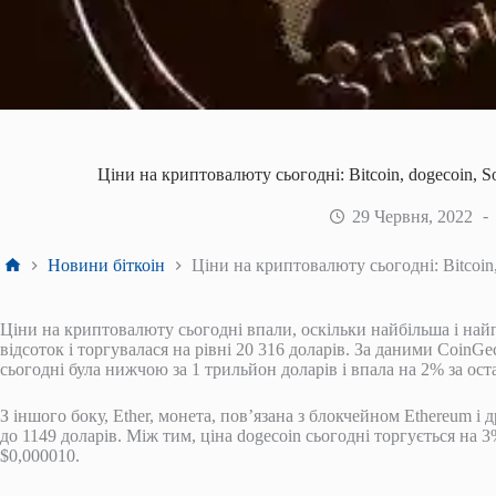
Ціни на криптовалюту сьогодні: Bitcoin, dogecoin, S
29 Червня, 2022
Головна
Новини біткоін
Ціни на криптовалюту сьогодні: Bitcoin,
Ціни на криптовалюту сьогодні впали, оскільки найбільша і най
відсоток і торгувалася на рівні 20 316 доларів. За даними CoinG
сьогодні була нижчою за 1 трильйон доларів і впала на 2% за ост
З іншого боку, Ether, монета, пов’язана з блокчейном Ethereum 
до 1149 доларів. Між тим, ціна dogecoin сьогодні торгується на 3
$0,000010.