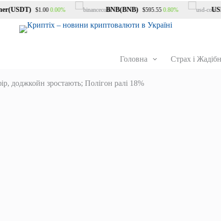
r(USDT)
BNB(BNB)
USDC
0.00%
0.80%
$1.00
$595.55
Головна
Страх і Жадібн