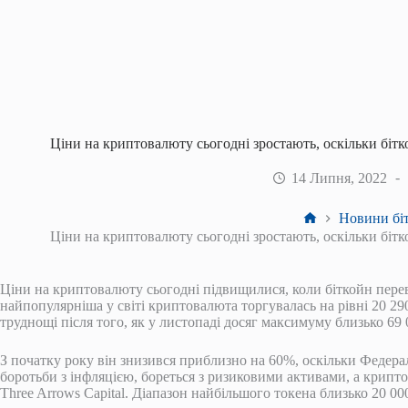
Ціни на криптовалюту сьогодні зростають, оскільки бітк
14 Липня, 2022
Головна
Новини біт
Ціни на криптовалюту сьогодні зростають, оскільки бітк
Ціни на криптовалюту сьогодні підвищилися, коли біткойн перев
найпопулярніша у світі криптовалюта торгувалась на рівні 20 2
труднощі після того, як у листопаді досяг максимуму близько 69 
З початку року він знизився приблизно на 60%, оскільки Федера
боротьби з інфляцією, бореться з ризиковими активами, а криптоі
Three Arrows Capital. Діапазон найбільшого токена близько 20 0