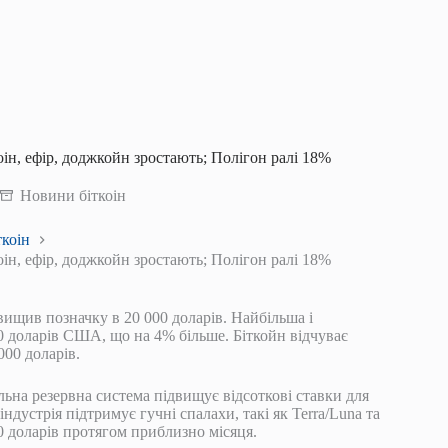
оін, ефір, доджкойн зростають; Полігон ралі 18%
Новини біткоін
коін
оін, ефір, доджкойн зростають; Полігон ралі 18%
ищив позначку в 20 000 доларів. Найбільша і
90 доларів США, що на 4% більше. Біткойн відчуває
000 доларів.
льна резервна система підвищує відсоткові ставки для
ндустрія підтримує гучні спалахи, такі як Terra/Luna та
00 доларів протягом приблизно місяця.