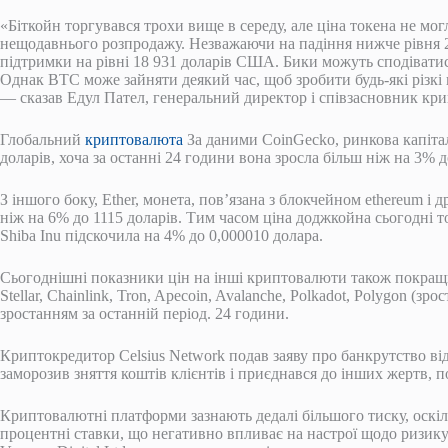
«Біткойн торгувався трохи вище в середу, але ціна токена не м
нещодавнього розпродажу. Незважаючи на падіння нижче рівня 2
підтримки на рівні 18 931 доларів США. Бики можуть сподіватис
Однак BTC може зайняти деякий час, щоб зробити будь-які різкі 
— сказав Едул Пател, генеральний директор і співзасновник кр
Глобальний
криптовалюта
За даними CoinGecko, ринкова капітал
доларів, хоча за останні 24 години вона зросла більш ніж на 3% д
З іншого боку, Ether, монета, пов’язана з блокчейном ethereum 
ніж на 6% до 1115 доларів. Тим часом ціна доджкойна сьогодні т
Shiba Inu підскочила на 4% до 0,000010 долара.
Сьогоднішні показники цін на інші криптовалюти також покращил
Stellar, Chainlink, Tron, Apecoin, Avalanche, Polkadot, Polygon (зр
зростанням за останній період. 24 години.
Криптокредитор Celsius Network подав заяву про банкрутство відп
заморозив зняття коштів клієнтів і приєднався до інших жертв, 
Криптовалютні платформи зазнають дедалі більшого тиску, оскі
процентні ставки, що негативно впливає на настрої щодо ризику