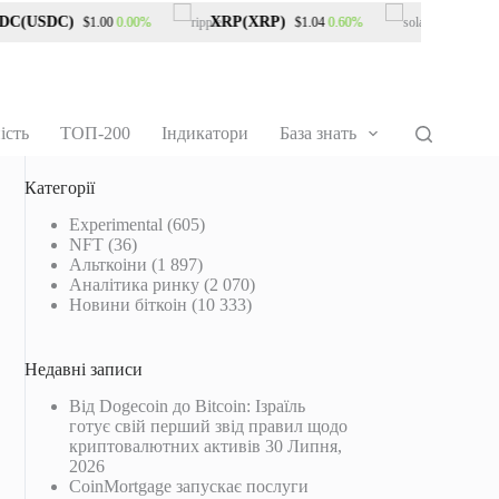
(USDC)
XRP(XRP)
Solana(SOL)
0.00%
0.60%
$1.00
$1.04
ість
ТОП-200
Індикатори
База знать
Категорії
Experimental
(605)
NFT
(36)
Альткоіни
(1 897)
Аналітика ринку
(2 070)
Новини біткоін
(10 333)
Недавні записи
Від Dogecoin до Bitcoin: Ізраїль
готує свій перший звід правил щодо
криптовалютних активів
30 Липня,
2026
CoinMortgage запускає послуги