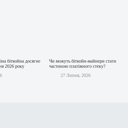
іна біткойна досягне
Чи можуть біткойн-майнери стати
дня 2026 року
частиною платіжного стеку?
6
27 Липня, 2026