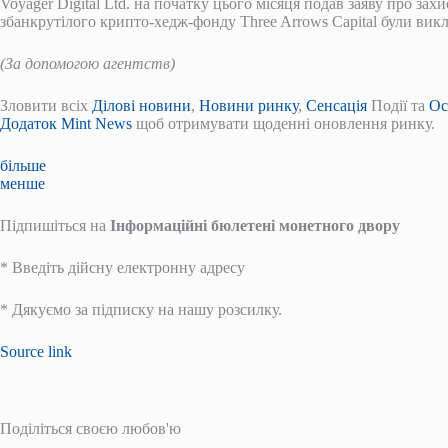
Voyager Digital Ltd. на початку цього місяця подав заяву про захи
збанкрутілого крипто-хедж-фонду Three Arrows Capital були викл
(За допомогою агентств)
Зловити всіх
Ділові новини
,
Новини ринку
,
Сенсація
Події та
Ос
Додаток Mint News
щоб отримувати щоденні оновлення ринку.
більше
менше
Підпишіться на
Інформаційні бюлетені монетного двору
*
Введіть дійсну електронну адресу
*
Дякуємо за підписку на нашу розсилку.
Source link
Поділіться своєю любов'ю