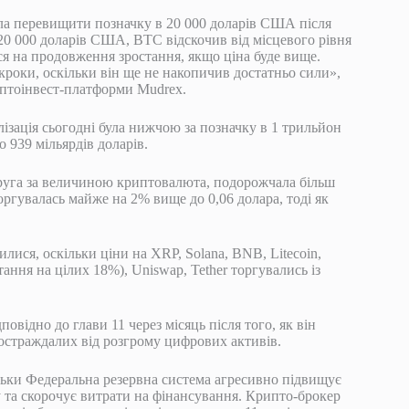
огла перевищити позначку в 20 000 доларів США після
0 000 доларів США, BTC відскочив від місцевого рівня
я на продовження зростання, якщо ціна буде вище.
кроки, оскільки він ще не накопичив достатньо сили»,
иптоінвест-платформи Mudrex.
ізація сьогодні була нижчою за позначку в 1 трильйон
о 939 мільярдів доларів.
і друга за величиною криптовалюта, подорожчала більш
оргувалась майже на 2% вище до 0,06 долара, тоді як
ися, оскільки ціни на XRP, Solana, BNB, Litecoin,
остання на цілих 18%), Uniswap, Tether торгувались із
овідно до глави 11 через місяць після того, як він
постраждалих від розгрому цифрових активів.
льки Федеральна резервна система агресивно підвищує
 та скорочує витрати на фінансування. Крипто-брокер