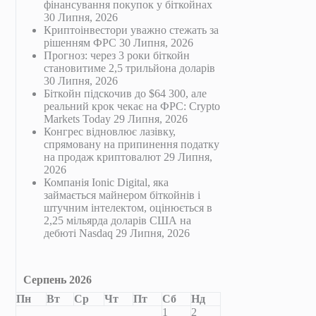
фінансування покупок у біткойнах
30 Липня, 2026
Криптоінвестори уважно стежать за
рішенням ФРС
30 Липня, 2026
Прогноз: через 3 роки біткойн
становитиме 2,5 трильйона доларів
30 Липня, 2026
Біткойн підскочив до $64 300, але
реальний крок чекає на ФРС: Crypto
Markets Today
29 Липня, 2026
Конгрес відновлює лазівку,
спрямовану на припинення податку
на продаж криптовалют
29 Липня,
2026
Компанія Ionic Digital, яка
займається майнером біткойнів і
штучним інтелектом, оцінюється в
2,25 мільярда доларів США на
дебюті Nasdaq
29 Липня, 2026
Серпень 2026
Пн
Вт
Ср
Чт
Пт
Сб
Нд
1
2