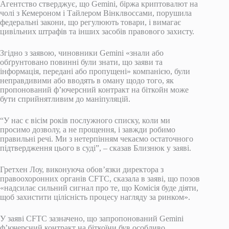
Агентство стверджує, що Gemini, біржа криптовалют на
чолі з Кемероном і Тайлером Вінклвоссами, порушила
федеральні закони, що регулюють товари, і вимагає
цивільних штрафів та інших засобів правового захисту.
Згідно з заявою, чиновники Gemini «знали або
обґрунтовано повинні були знати, що заяви та
інформація, передані або пропущені» компанією, були
неправдивими або вводять в оману щодо того, як
пропонований ф’ючерсний контракт на біткойн може
бути сприйнятливим до маніпуляцій.
“У нас є вісім років послужного списку, коли ми
просимо дозволу, а не прощення, і завжди робимо
правильні речі. Ми з нетерпінням чекаємо остаточного
підтвердження цього в суді”, – сказав Близнюк у заяві.
Гретхен Лоу, виконуюча обов’язки директора з
правоохоронних органів CFTC, сказала в заяві, що позов
«надсилає сильний сигнал про те, що Комісія буде діяти,
щоб захистити цілісність процесу нагляду за ринком».
У заяві CFTC зазначено, що запропонований Gemini
ф’ючерсний контракт на біткоїни був особливо