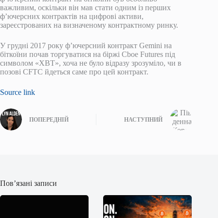
важливим, оскільки він мав стати одним із перших
ф’ючерсних контрактів на цифрові активи,
зареєстрованих на визначеному контрактному ринку.
У грудні 2017 року ф’ючерсний контракт Gemini на
біткоїни почав торгуватися на біржі Cboe Futures під
символом «XBT», хоча не було відразу зрозуміло, чи в
позові CFTC йдеться саме про цей контракт.
Source link
ПОПЕРЕДНІЙ
НАСТУПНИЙ
Пов’язані записи