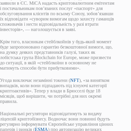
заявили в ЄС. MiCA надасть криптовалютним емітентам
і постачальникам пов’язаних послуг «паспорт» для
обслуговування клієнтів по всьому Союзу, зобов’язавши
їх відповідати «суворим вимогам щодо захисту гаманців
споживачів і нести відповідальність у разі втрати
інвесторів», — наголошується в заяві.
Крім того, власникам стейблкойнів у будь-який момент
буде запропоновано гарантію безкоштовної вимоги, що,
на думку деяких представників галузі, таких як
лобістська група Blockchain for Europe, може призвести
до ситуації, в якій «стейблкоїни в основному не
матимуть способи бути прибутковими».
Угода виключає незамінні токени (
NFT
), «за винятком
випадків, коли вони підпадають під існуючі категорії
криптоактивів». Тепер у влади в Брюсселі буде 18
місяців, щоб вирішити, чи потрібні для них окремі
правила.
Національні регулятори відповідатимуть за видачу
ліцензій криптобізнесу. Водночас вони повинні будуть
регулярно інформувати Європейське управління цінних
паперів і ринків (
ESMA
) про авторизацію великих