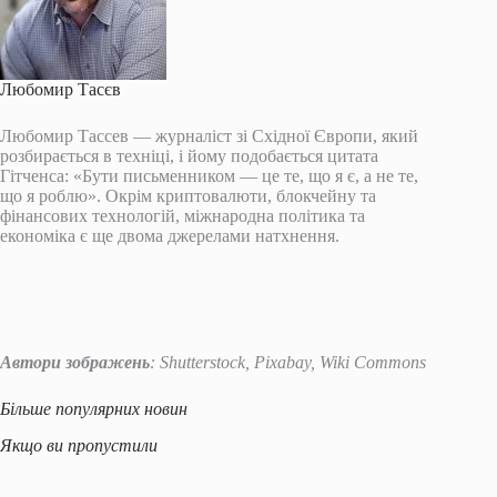
Любомир Тасєв
Любомир Тассев — журналіст зі Східної Європи, який
розбирається в техніці, і йому подобається цитата
Гітченса: «Бути письменником — це те, що я є, а не те,
що я роблю». Окрім криптовалюти, блокчейну та
фінансових технологій, міжнародна політика та
економіка є ще двома джерелами натхнення.
Автори зображень
: Shutterstock, Pixabay, Wiki Commons
Більше популярних новин
Якщо ви пропустили