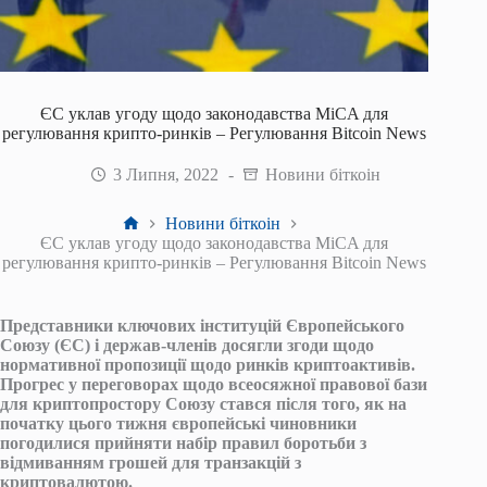
ЄС уклав угоду щодо законодавства MiCA для
регулювання крипто-ринків – Регулювання Bitcoin News
3 Липня, 2022
Новини біткоін
Головна
Новини біткоін
ЄС уклав угоду щодо законодавства MiCA для
регулювання крипто-ринків – Регулювання Bitcoin News
Представники ключових інституцій Європейського
Союзу (ЄС) і держав-членів досягли згоди щодо
нормативної пропозиції щодо ринків криптоактивів.
Прогрес у переговорах щодо всеосяжної правової бази
для криптопростору Союзу стався після того, як на
початку цього тижня європейські чиновники
погодилися прийняти набір правил боротьби з
відмиванням грошей для транзакцій з
криптовалютою.