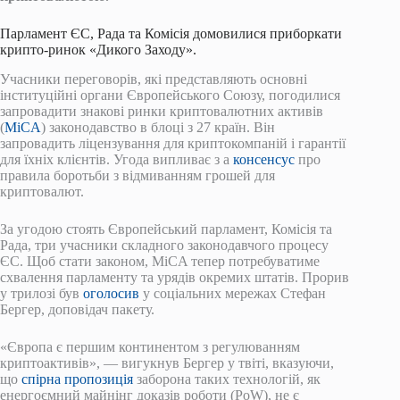
Парламент ЄС, Рада та Комісія домовилися приборкати
крипто-ринок «Дикого Заходу».
Учасники переговорів, які представляють основні
інституційні органи Європейського Союзу, погодилися
запровадити знакові ринки криптовалютних активів
(
MiCA
) законодавство в блоці з 27 країн. Він
запровадить ліцензування для криптокомпаній і гарантії
для їхніх клієнтів. Угода випливає з a
консенсус
про
правила боротьби з відмиванням грошей для
криптовалют.
За угодою стоять Європейський парламент, Комісія та
Рада, три учасники складного законодавчого процесу
ЄС. Щоб стати законом, MiCA тепер потребуватиме
схвалення парламенту та урядів окремих штатів. Прорив
у трилозі був
оголосив
у соціальних мережах Стефан
Бергер, доповідач пакету.
«Європа є першим континентом з регулюванням
криптоактивів», — вигукнув Бергер у твіті, вказуючи,
що
спірна пропозиція
заборона таких технологій, як
енергоємний майнінг доказів роботи (PoW), не є