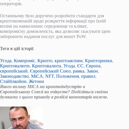
операторів.
Останньому було доручено розробити стандарти для
криптокомпаній щодо розкриття інформації про їхній
вплив на навколишнє середовище та клімат,
компромісну домовленість, яка дозволяє скасувати ідею
заборонити надання послуг для монет PoW.
Теги в цій історії
Угода
,
Компроміс
,
Крипто
,
криптоактиви
,
Крипторинки
,
Криптовалюти
,
Криптовалюта
,
Угода
,
ЄС
,
Європа
,
європейський
,
Європейський Союз
,
рамка
,
Закон
,
Законодавство
,
MiCA
,
NFT
,
Положення
,
правил
,
Стайблкойни
,
Жетони
Якого впливу MiCA на криптоіндустрію в
Європейському Союзі ви очікуєте? Поділіться своїми
думками з цього приводу в розділі коментарів нижче.