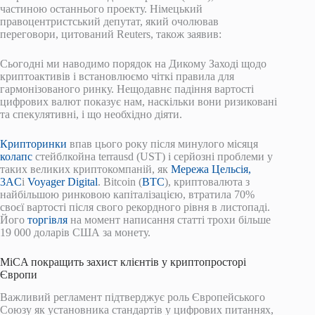
частиною останнього проекту. Німецький
правоцентристський депутат, який очолював
переговори, цитований Reuters, також заявив:
Сьогодні ми наводимо порядок на Дикому Заході щодо
криптоактивів і встановлюємо чіткі правила для
гармонізованого ринку. Нещодавнє падіння вартості
цифрових валют показує нам, наскільки вони ризиковані
та спекулятивні, і що необхідно діяти.
Крипторинки
впав цього року після минулого місяця
колапс
стейблкойна terrausd (UST) і серйозні проблеми у
таких великих криптокомпаній, як
Мережа Цельсія,
3AC
і
Voyager Digital
. Bitcoin (
BTC
), криптовалюта з
найбільшою ринковою капіталізацією, втратила 70%
своєї вартості після свого рекордного рівня в листопаді.
Його
торгівля
на момент написання статті трохи більше
19 000 доларів США за монету.
MiCA покращить захист клієнтів у криптопросторі
Європи
Важливий регламент підтверджує роль Європейського
Союзу як установника стандартів у цифрових питаннях,