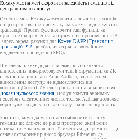
Кохаку має на меті скоротити залежність гаманців від
централізованих послуг
Основна мета Кохаку – зменшити залежність гаманців
на централізованих послугах, які можуть відстежувати
транзакції. Проект буде включати такі функції, як
приватне відправлення та отримання, приховування IP
-адрес, окремі рахунки для
Кожен DAPP
і
Трансляція
транзакцій P2P
що обходить сервери звичайного
віддаленого процедури (RPC).
Він також планує додати параметри соціального
відновлення, використовуючи такі інструменти, як ZK
електронна пошта або Anon Aadhaar, що полегшує
відновлення доступу, не відмовляючись від
конфіденційності. ZK електронна пошта використовує
Докази нульового знання
Щоб увімкнути анонімну
перевірку електронних листів, тоді як Aadhaar дозволяє
користувачам довести свою особу в конфіденційності.
Зрештою, команда має на меті наблизити безпеку
гаманця ще ближче до рівня пристрою, який вони
називають максимально наближенням до кремнію “. Це
означає створення рідного браузера Ethereum, де