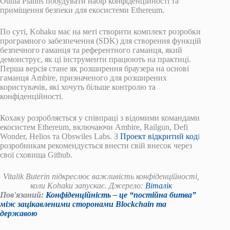
Outlla Planns побудувати набір конфіденційності та
приміщення безпеки для екосистеми Ethereum.
По суті, Kohaku має на меті створити комплект розробки
програмного забезпечення (SDK) для створення функцій
безпечного гаманця та референтного гаманця, який
демонструє, як ці інструменти працюють на практиці.
Перша версія стане як розширення браузера на основі
гаманця Ambire, призначеного для розширених
користувачів, які хочуть більше контролю та
конфіденційності.
Кохаку розробляється у співпраці з відомими командами
екосистем Ethereum, включаючи Ambire, Railgun, Defi
Wonder, Helios та Obswiles Labs. З
Проект відкритий код
і
розробникам рекомендується внести свій внесок через
свої сховища Github.
Vitalik Buterin підкреслює важливість конфіденційності,
коли Kohaku запускає. Джерело:
Віталік
Пов'язаний:
Конфіденційність – це “постійна битва”
між зацікавленими сторонами Blockchain та
державою