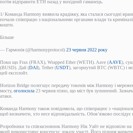
потім відправити ETH назад у вихідний гаманець.
1/ Команда Harmony виявила крадіжку, яка сталася сьогодні вран
почали співпрацю з національними органами влади та криміналі
кошти.
Більше
— Гармонія (@harmonyprotocol)
23 червня 2022 року
Поки що Frax (FRAX), Wrapped Ether (WETH). Aave (
AAVE
), суш
(BUSD). Дай (
DAI
), Tether (
USDT
), загорнутий BTC (WBTC) і м
цей експлойт.
Horizon Bridge полегшує передачу токенів між Harmony і мережею 
мосту,
оголосила
23 червня пізно, що міст був зупинений. Зазнач
атаки.
Команда Harmony також повідомила, що співпрацює з «націонал
щоб визначити, хто несе відповідальність. Обов’язково послідує
Розробники та співзасновник Harmony Нік Уайт не відповіли на 
який використовує консенсус доказу участі. Його рідним марке