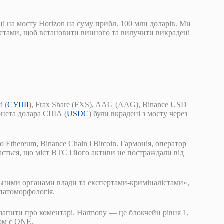
ці на мосту Horizon на суму прибл. 100 млн доларів. Ми
стами, щоб встановити винного та вилучити викрадені
і (
СУШІ
), Frax Share (FXS), AAG (AAG), Binance USD
онета долара США (
USDC
) були вкрадені з мосту через
Ethereum, Binance Chain і Bitcoin. Гармонія, оператор
ається, що міст BTC і його активи не постраждали від
ьними органами влади та експертами-криміналістами»,
 патоморфологія.
запити про коментарі. Harmony — це блокчейн рівня 1,
ром є ONE.