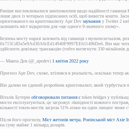
Раніше висловлювалися занепокоєння щодо надійності гаманця Ho
лише двох із чотирьох підписаних осіб, щоб вивести кошти. Засн
орієнтованого на криптовалюту Ape Dev
зауважив
у Twitter 2 кв
залишить міст відкритим для «ще одного 9-значного злому».
Безпека мосту наразі залежить від гаманця з мультисигналом, ро
0x715CdDa5e9Ad30A0cEd14940F9997EE611496De6. Він має чотирьо
здійснити довільну транзакцію (тобто витягнути 330 мільйонів д
— Мавпа Дев (@_apedev)
1 квітня 2022 року
Прогноз Ape Dev, схоже, втілився в реальність, оскільки тепер 
Він далеко не єдиний розробник криптовалют, який турбується п
Віталік Бутерін
обговорювали питання с
token bridges у публікац
мости експлуатуються, це загрожує ліквідності кожного постраж
кількості токен-мостів загроза 51% атаки на один ланцюг може 
Після його прогнозу,
Міст жетонів метра
,
Ронінський міст Axie In
на суму майже 1 мільярд доларів.