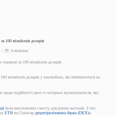
 за 100 мільйонів доларів
Альткоіни
e зламали за 100 мільйонів доларів
 100 мільйонів доларів у альткойнах, які обмінюються на
 щодо надійності двох із чотирьох мультипідписів, які,
ції
були виготовлені з мосту для різних жетонів. З тих
іну
ETH
на Uniswap
децентралізована біржа (DEX)
а