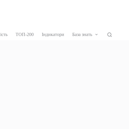
ість
ТОП-200
Індикатори
База знать