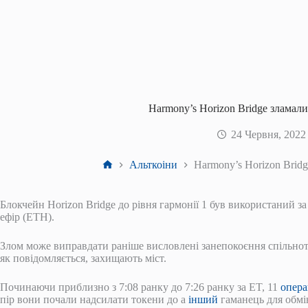
Harmony’s Horizon Bridge зламали
24 Червня, 2022
Головна
Альткоіни
Harmony’s Horizon Bridg
Блокчейн Horizon Bridge до рівня гармонії 1 був використаний за
ефір (ETH).
Злом може виправдати раніше висловлені занепокоєння спільноти
як повідомляється, захищають міст.
Починаючи приблизно з 7:08 ранку до 7:26 ранку за ET, 11
опера
пір вони почали надсилати токени до a
інший
гаманець для обм