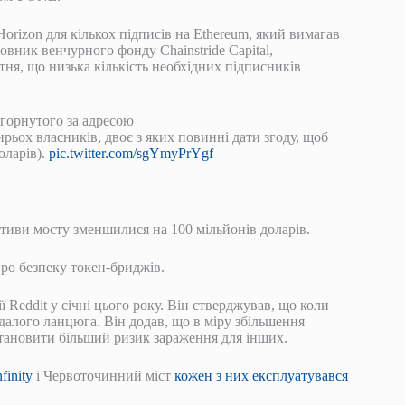
rizon для кількох підписів на Ethereum, який вимагав
овник венчурного фонду Chainstride Capital,
ітня, що низька кількість необхідних підписників
згорнутого за адресою
х власників, двоє з яких повинні дати згоду, щоб
оларів).
pic.twitter.com/sgYmyPrYgf
активи мосту зменшилися на 100 мільйонів доларів.
ро безпеку токен-бриджів.
ії Reddit у січні цього року. Він стверджував, що коли
далого ланцюга. Він додав, що в міру збільшення
становити більший ризик зараження для інших.
finity
і Червоточинний міст
кожен з них експлуатувався