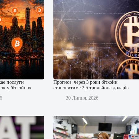
кає послуги
Прогноз: через 3 роки біткойн
ок у біткойнах
становитиме 2,5 трильйона доларів
6
30 Липня, 2026