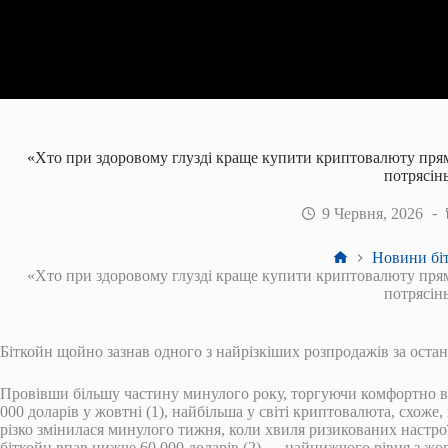
«Хто при здоровому глузді краще купити криптовалюту прям
потрясін
9 Червня, 2026
Головна
Новини біт
«Хто при здоровому глузді краще купити криптовалюту прям
потрясін
Біткойн щойно зазнав одного з найрізкіших розпродажів за останн
Провівши більшу частину минулого року, торгуючи комфортно в
000 доларів у жовтні (1), найбільша у світі криптовалюта, схоже,
різко змінилася минулого тижня, коли хвиля ризикованих настрої
біткойн впав нижче 60 000 доларів (2) — найнижчого рівня з жов