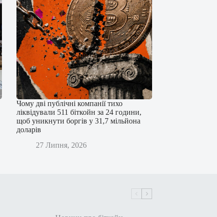
Чому дві публічні компанії тихо
ліквідували 511 біткойн за 24 години,
щоб уникнути боргів у 31,7 мільйона
доларів
27 Липня, 2026