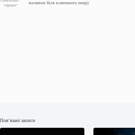
паливом біля ключового опору
Пов’язані записи