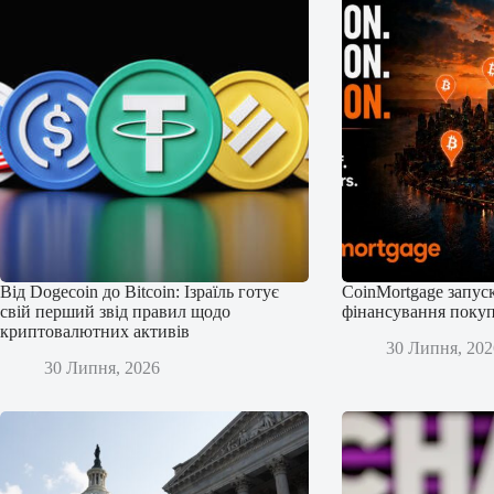
Від Dogecoin до Bitcoin: Ізраїль готує
CoinMortgage запус
свій перший звід правил щодо
фінансування покуп
криптовалютних активів
30 Липня, 202
30 Липня, 2026