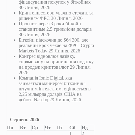
фінансування покупок у біткойнах
30 Липня, 2026
Криптоінвестори уважно стежать за
рішенням ФРС
30 Липня, 2026
Прогноз: через 3 роки біткойн
становитиме 2,5 трильйона доларів
30 Липня, 2026
Біткойн підскочив до $64 300, але
реальний крок чекає на ФРС: Crypto
Markets Today
29 Липня, 2026
Конгрес відновлює лазівку,
спрямовану на припинення податку
на продаж криптовалют
29 Липня,
2026
Компанія Ionic Digital, яка
займається майнером біткойнів і
штучним інтелектом, оцінюється в
2,25 мільярда доларів США на
дебюті Nasdaq
29 Липня, 2026
Серпень 2026
Пн
Вт
Ср
Чт
Пт
Сб
Нд
1
2