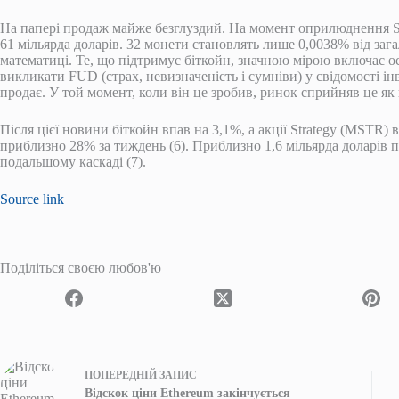
На папері продаж майже безглуздий. На момент оприлюднення Str
61 мільярда доларів. 32 монети становлять лише 0,0038% від зага
математиці. Те, що підтримує біткойн, значною мірою включає ос
викликати FUD (страх, невизначеність і сумніви) у свідомості ін
продає. У той момент, коли він це зробив, ринок сприйняв це як
Після цієї новини біткойн впав на 3,1%, а акції Strategy (MSTR) 
приблизно 28% за тиждень (6). Приблизно 1,6 мільярда доларів п
подальшому каскаді (7).
Source link
Поділіться своєю любов'ю
ПОПЕРЕДНІЙ
ЗАПИС
Відскок ціни Ethereum закінчується