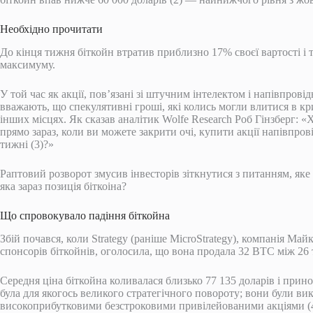
Необхідно прочитати
До кінця тижня біткойн втратив приблизно 17% своєї вартості і
максимуму.
У той час як акції, пов’язані зі штучним інтелектом і напівпров
вважають, що спекулятивні гроші, які колись могли влитися в к
інших місцях. Як сказав аналітик Wolfe Research Роб Гінзберг:
прямо зараз, коли ви можете закрити очі, купити акції напівпрові
тижні (3)?»
Раптовий розворот змусив інвесторів зіткнутися з питанням, як
яка зараз позиція біткоіна?
Що спровокувало падіння біткойна
Збій почався, коли Strategy (раніше MicroStrategy), компанія М
спонсорів біткойнів, оголосила, що вона продала 32 BTC між 26 
Середня ціна біткойна коливалася близько 77 135 доларів і прин
була для якогось великого стратегічного повороту; вони були ви
високоприбутковими безстроковими привілейованими акціями (4