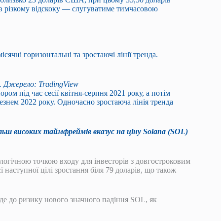
в різкому відскоку — слугуватиме тимчасовою
сячні горизонтальні та зростаючі лінії тренда.
 Джерело: TradingView
ром під час сесії квітня-серпня 2021 року, а потім
езнем 2022 року. Одночасно зростаюча лінія тренда
льш високих таймфреймів вказує на ціну Solana (SOL)
ологічною точкою входу для інвесторів з довгостроковим
 наступної цілі зростання біля 79 доларів, що також
де до ризику нового значного падіння SOL, як