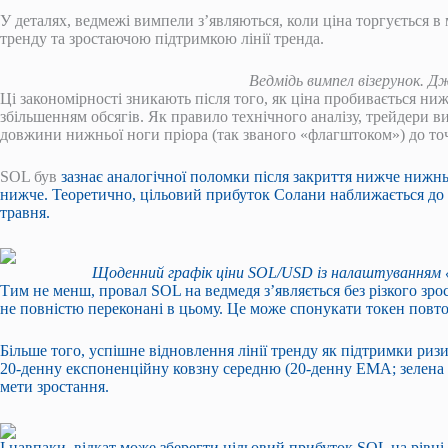
У деталях, ведмежі вимпели з’являються, коли ціна торгується в
тренду та зростаючою підтримкою лінії тренда.
Ведмідь вимпел візерунок. Д
Ці закономірності зникають після того, як ціна пробивається ни
збільшенням обсягів. Як правило технічного аналізу, трейдери 
довжини нижньої ноги пріора (так званого «флагштоком») до то
SOL був
зазнає аналогічної поломки
після закриття нижче нижньо
нижче. Теоретично, цільовий прибуток Солани наближається до 
травня.
Щоденний графік ціни SOL/USD із налаштуванням 
Тим не менш, провал SOL на ведмедя з’являється без різкого зрос
не повністю переконані в цьому. Це може спонукати токен повт
Більше того, успішне відновлення лінії тренду як підтримки ри
20-денну експоненційну ковзну середню (20-денну EMA; зелена х
мети зростання.
І навпаки, відкат може зберегти цільовий прибуток SOL на рівні