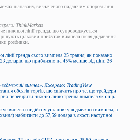
 межах діапазону, визначеного падаючим опором лінії
жерело: ThinkMarkets
жче нижньої лінії тренда, що супроводжується
вирішують цільовий прибуток вимпела після додавання
чки розбивки.
ї лінії тренда свого вимпела 25 травня, як показано
23 доларів, що приблизно на 45% менше від ціни 26
«ведмежий вимпел». Джерело: TradingView
тання обсягів торгів, що свідчить про те, що трейдери
орно перевірити нижню лінію тренда вимпела як опір.
зикує вивести недійсну установку ведмежого вимпела, а
виля) наблизити до 57,59 долара в якості наступної
 близько 23 доларів США, при цьому 35,50 доларів