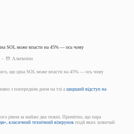
ціна SOL може впасти на 45% — ось чому
Альткоіни
того, що ціна SOL може впасти на 45% — ось чому
яно з попереднім днем ​​на тлі а
ширший відступ на
ого рівня за майже два тижні. Примітно, що пара
дя», класичний технічний візерунок
події яких зазвичай