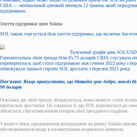
США — мінімальний ціновий мінімум 12 травня, який передува
підтримкою.
Злиття підтримки ціни Solana
SOL також торгується біля злиття підтримки, що включає багатомі
Тижневий графік ціни SOL/USD.
Горизонтальна лінія тренда біля 45,75 доларів США слугувала опо
перевернулася, щоб стати підтримкою між січнем 2022 року і бер
обмежувала тривалі спроби SOL зростати з березня 2021 року.
Пов’язані:
Якщо припустити, що біткойн грає добре, аналіз бі
90 доларів
Оскільки дві лінії тренду зближуються, вони можуть стати псих
прогнозом зростання. Це означало б, що SOL відновиться до своєї
збігається з багатомісячним опором лінії трендового падіння.
З іншого боку, продовження розпродажів на ринку Solana призве
обговорювалося вище в налаштуванні ведмежого вимпела.