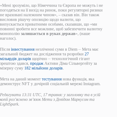
«Мені зрозуміло, що Німеччина та Європа не можуть і не
погодяться на її вихід на ринок, поки регуляторні ризики
не враховані належним чином», – сказав він. Він також
висловив рішучу опозицію щодо валюти, що
випускається приватними особами, сказавши, що «ми
повинні зробити все можливе, щоб забезпечити валютну
монополію
залишається в руках держав
», (наше
наголос).
Після
інвестування
незліченні суми в Diem ⏤ Мета має
загальний бюджет на дослідження та розробки
27
мільярдів доларів
щорічно ⏤ технологічний гігант
зрештою здався,
продаж
Активи Діма Сільвергейту за
мізерну суму
182 мільйони доларів
.
Мета на даний момент
тестування
нова функція, яка
демонструє NFT у дочірній соціальній мережі Instagram.
Редагувати 13:31 UTC, 17 травня: у заголовку та в усій
копії роз’яснено зв’язок Мети з Девідом Маркусом та
LightSpark.