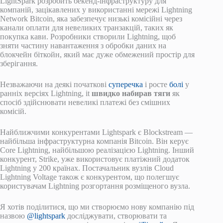
LightSpark розробить бекенд-інфраструктуру для
компаній, зацікавлених у використанні мережі Lightning
Network Bitcoin, яка забезпечує низькі комісійні через
канали оплати для невеликих транзакцій, таких як
покупка кави. Розробники створили Lightning, щоб
зняти частину навантаження з обробки даних на
блокчейн біткойн, який має дуже обмежений простір для
зберігання.
Незважаючи на деякі початкові
суперечка
і росте
болі
у
ранніх версіях Lightning, it
швидко набирав тяги
як
спосіб здійснювати невеликі платежі без смішних
комісій.
Найближчими конкурентами Lightspark є Blockstream —
найбільша інфраструктурна компанія Bitcoin. Він керує
Core Lightning, найбільшою реалізацією Lightning. Інший
конкурент, Strike, уже використовує платіжний додаток
Lightning у 200 країнах. Постачальник вузлів Cloud
Lightning Voltage також є конкурентом, що полегшує
користувачам Lightning розгортання розміщеного вузла.
Я хотів поділитися, що ми створюємо нову компанію під
назвою
@lightspark
досліджувати, створювати та