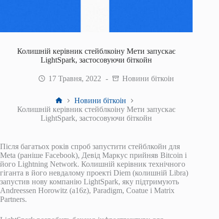
Колишній керівник стейблкоіну ​​Мети запускає
LightSpark, застосовуючи біткойн
17 Травня, 2022
Новини біткоін
Головна
Новини біткоін
Колишній керівник стейблкоіну ​​Мети запускає
LightSpark, застосовуючи біткойн
Після багатьох років спроб запустити стейблкойн для
Meta (раніше Facebook), Девід Маркус прийняв Bitcoin і
його Lightning Network. Колишній керівник технічного
гіганта в його невдалому проекті Diem (колишній Libra)
запустив нову компанію LightSpark, яку підтримують
Andreessen Horowitz (a16z), Paradigm, Coatue і Matrix
Partners.