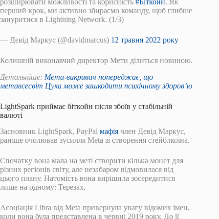
розширювати можливості та корисність
#Біткойн
. Як
перший крок, ми активно збираємо команду, щоб глибше
зануритися в Lightning Network. (1/3)
— Девід Маркус (@davidmarcus)
12 травня 2022 року
Колишній виконавчий директор Мети ділиться новиною.
Детальніше:
Мета-викривач попереджає, що
метавсесвіт Цука може зашкодити психічному здоров’ю
LightSpark приймає біткойн після збоїв у стабільній
валюті
Засновник LightSpark, PayPal
мафія
член Девід Маркус,
раніше очолював зусилля Meta зі створення стейблкоіна.
Спочатку вона мала на меті створити кілька монет для
різних регіонів світу, але незабаром відмовилася від
цього плану. Натомість вона вирішила зосередитися
лише на одному: Терезах.
Асоціація Libra від Meta привернула увагу відомих імен,
коли вона була представлена ​​в червні 2019 року. До її