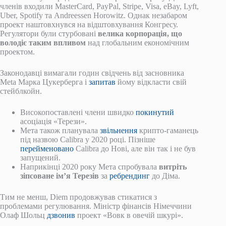
членів входили MasterCard, PayPal, Stripe, Visa, eBay, Lyft,
Uber, Spotify та Andreessen Horowitz. Однак незабаром
проект наштовхнувся на відштовхування Конгресу.
Регулятори були стурбовані
велика корпорація, що
володіє таким впливом
над глобальним економічним
проектом.
Законодавці вимагали годин свідчень від засновника
Meta Марка Цукерберга і
запитав
йому відкласти свій
стейблкойн.
Високопоставлені члени швидко
покинутий
асоціація «Терези».
Мета також планувала
звільнення
крипто-гаманець
під назвою Calibra у 2020 році. Пізніше
перейменовано
Calibra до Нові, але він так і не був
запущений.
Наприкінці 2020 року Мета спробувала
витріть
зіпсоване ім’я Терезів
за
ребрендинг
до Діма.
Тим не менш, Diem продовжував стикатися з
проблемами регулювання. Міністр фінансів Німеччини
Олаф Шольц
дзвонив
проект «Вовк в овечій шкурі».