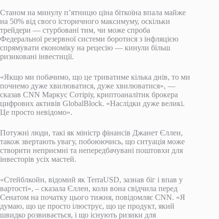
Станом на минулу п’ятницю ціна біткоїна впала майже
на 50% від свого історичного максимуму, оскільки
трейдери — стурбовані тим, чи може спроба
Федеральної резервної системи боротися з інфляцією
спрямувати економіку на рецесію — кинули більш
ризиковані інвестиції.
«Якщо ми побачимо, що це триватиме кілька днів, то ми
почнемо дуже хвилюватися, дуже хвилюватися», —
сказав CNN Маркус Сотіріу, криптоаналітик брокера
цифрових активів GlobalBlock. «Наслідки дуже великі.
Це просто невідомо».
Потужні люди, такі як міністр фінансів Джанет Єллен,
також звертають увагу, побоюючись, що ситуація може
створити неприємні та непередбачувані поштовхи для
інвесторів усіх мастей.
«Стейблкойн, відомий як TerraUSD, зазнав біг і впав у
вартості», – сказала Єллен, коли вона свідчила перед
Сенатом на початку цього тижня, повідомляє CNN. «Я
думаю, що це просто ілюструє, що це продукт, який
швидко розвивається, і що існують ризики для