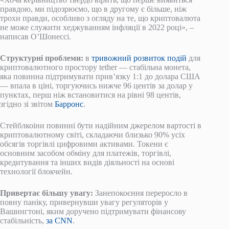
правдою, ми підозрюємо, що в другому є більше, ніж
трохи правди, особливо з огляду на те, що криптовалюта
не може служити хеджуванням інфляції в 2022 році», –
написав О’Шонессі.
Структурні проблеми:
в
тривожний розвиток подій
для
криптовалютного простору tether — стабільна монета,
яка повинна підтримувати прив’язку 1:1 до долара США
— впала в ціні, торгуючись нижче 96 центів за долар у
пунктах, перш ніж встановитися на рівні 98 центів,
згідно зі звітом
Барронс
.
Стейблкоіни повинні бути надійним джерелом вартості в
криптовалютному світі, складаючи близько 90% усіх
обсягів торгівлі цифровими активами. Токени є
основним засобом обміну для платежів, торгівлі,
кредитування та інших видів діяльності на основі
технології блокчейн.
Привертає більшу увагу:
Занепокоєння переросло в
повну паніку, привернувши увагу регуляторів у
Вашингтоні, яким доручено підтримувати фінансову
стабільність,
за CNN
.