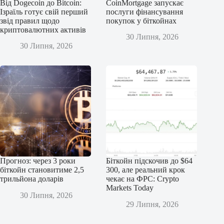
Від Dogecoin до Bitcoin:
CoinMortgage запускає
Ізраїль готує свій перший
послуги фінансування
звід правил щодо
покупок у біткойнах
криптовалютних активів
30 Липня, 2026
30 Липня, 2026
Прогноз: через 3 роки
Біткойн підскочив до $64
біткойн становитиме 2,5
300, але реальний крок
трильйона доларів
чекає на ФРС: Crypto
Markets Today
30 Липня, 2026
29 Липня, 2026