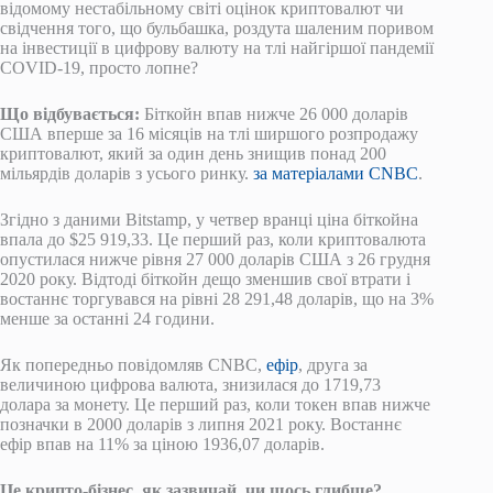
відомому нестабільному світі оцінок криптовалют чи
свідчення того, що бульбашка, роздута шаленим поривом
на інвестиції в цифрову валюту на тлі найгіршої пандемії
COVID-19, просто лопне?
Що відбувається:
Біткойн впав нижче 26 000 доларів
США вперше за 16 місяців на тлі ширшого розпродажу
криптовалют, який за один день знищив понад 200
мільярдів доларів з усього ринку.
за матеріалами CNBC
.
Згідно з даними Bitstamp, у четвер вранці ціна біткойна
впала до $25 919,33. Це перший раз, коли криптовалюта
опустилася нижче рівня 27 000 доларів США з 26 грудня
2020 року. Відтоді біткойн дещо зменшив свої втрати і
востаннє торгувався на рівні 28 291,48 доларів, що на 3%
менше за останні 24 години.
Як попередньо повідомляв CNBC,
ефір
, друга за
величиною цифрова валюта, знизилася до 1719,73
долара за монету. Це перший раз, коли токен впав нижче
позначки в 2000 доларів з липня 2021 року. Востаннє
ефір впав на 11% за ціною 1936,07 доларів.
Це крипто-бізнес, як зазвичай, чи щось глибше?