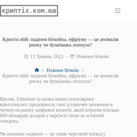
Перейти
до
вмісту
Крипто-збій: падіння біткойна, ефіріуму — це аномалія
ринку чи бульбашка лопнула?
13 Травня, 2022
Новини біткоін
Головна
Новини біткоін
Крипто-збій: падіння біткойна, ефіріуму — це аномалія
ринку чи бульбашка лопнула?
Bitcoin, Ethereum та низка інших популярних
криптовалют продовжили своє історичне зниження в
четвер на ринку цифрової валюти, який втратив близько
600 мільярдів доларів у вартості лише за останній
тиждень.
Чи нинішнє падіння — це лише черговий епізод у