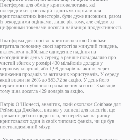
Платформи для обміну криптовалютами, які
посередники транзакцій і діють як портали для
криптовалютних інвесторів, були дуже високими, разом
із рекордними оцінками, лише рік тому, але слідом за
цифровими токенами досягли найвищої продуктивності.
Платформа для торгівлі криптовалютою Coinbase
втратила половину своєї вартості за минулий тиждень,
включаючи найбільше одноденне падіння на
сьогоднішній день у середу, а раніше повідомляло про
чистий збиток у розмірі 430 мільйонів доларів у
першому кварталі, або 1,98 доларів на акцію, через
зниження продажів та активних користувачів. У середу
акції впали на 26% до $53,72 за акцію. У день його
первинного публічного розміщення всього 13 місяців
тому ціна досягла 429 доларів за акцію.
Патрік О’Шонессі, аналітик, який охоплює Coinbase для
Реймонда Джеймса, визнав у записці для клієнтів, що
тривають дебати щодо того, чи перебуває на ринку
криптовалют один із своїх типових фанків, чи це був
постпандемічний міхур.
«Хоча керівництво твердо вірить, що перше виявиться