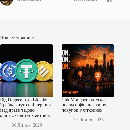
Пов’язані записи
Від Dogecoin до Bitcoin:
CoinMortgage запускає
Ізраїль готує свій перший
послуги фінансування
звід правил щодо
покупок у біткойнах
криптовалютних активів
30 Липня, 2026
30 Липня, 2026