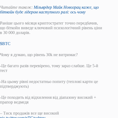
Читайте також:
Мільярдер Майк Новограц каже, що
біткойн буде лідером наступного ралі: ось чому
Раніше цього місяця криптостратег точно передбачив,
що біткойн виведе ключовий психологічний рівень ціни
в 30 000 доларів.
$BTC
Чому я думаю, що рівень 30k не витримає?
-Це багато разів перевірено, тому зараз слабше. Це 5-й
тест
-На цьому рівні недостатньо попиту (теплові карти це
підтверджують)
-Це походить від відхилення від діапазону високий +
прапор ведмедя
– Тиск продажів все ще високий
pic.twitter.com/pTGtsobtqv