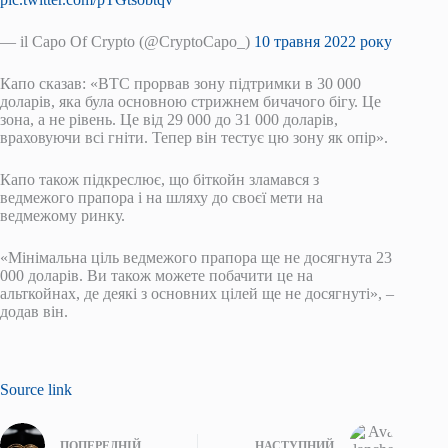
— il Capo Of Crypto (@CryptoCapo_)
10 травня 2022 року
Капо сказав: «BTC прорвав зону підтримки в 30 000
доларів, яка була основною стрижнем бичачого бігу. Це
зона, а не рівень. Це від 29 000 до 31 000 доларів,
враховуючи всі гніти. Тепер він тестує цю зону як опір».
Капо також підкреслює, що біткойн зламався з
ведмежого прапора і на шляху до своєї мети на
ведмежому ринку.
«Мінімальна ціль ведмежого прапора ще не досягнута 23
000 доларів. Ви також можете побачити це на
альткойнах, де деякі з основних цілей ще не досягнуті», –
додав він.
Source link
ПОПЕРЕДНІЙ
НАСТУПНИЙ