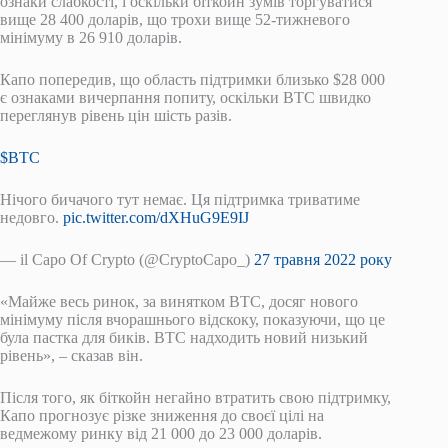
ознаки слабкості, і оскільки біткойн зумів торгуватися
вище 28 400 доларів, що трохи вище 52-тижневого
мінімуму в 26 910 доларів.
Капо попередив, що область підтримки близько $28 000
є ознаками вичерпання попиту, оскільки BTC швидко
переглянув рівень цін шість разів.
$BTC
Нічого бичачого тут немає. Ця підтримка триватиме
недовго.
pic.twitter.com/dXHuG9E9IJ
— il Capo Of Crypto (@CryptoCapo_)
27 травня 2022 року
«Майже весь ринок, за винятком BTC, досяг нового
мінімуму після вчорашнього відскоку, показуючи, що це
була пастка для биків. BTC надходить новий низький
рівень», – сказав він.
Після того, як біткойн негайно втратить свою підтримку,
Капо прогнозує різке зниження до своєї цілі на
ведмежому ринку від 21 000 до 23 000 доларів.