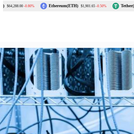
Перейти
Ethereum(ETH)
Tether(USD
-0.80%
-0.50%
64,288.00
$1,901.65
до
вмісту