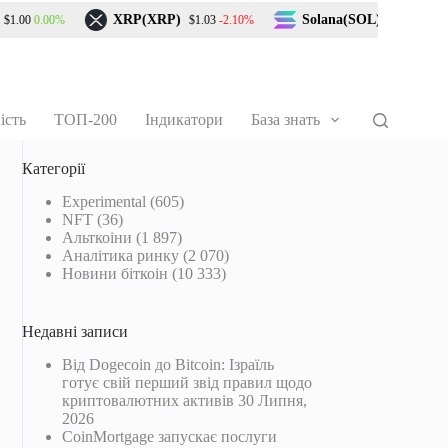
XRP(XRP)
Solana(SOL)
0.00%
-2.10%
-1.40%
0
$1.03
$72.89
ість
ТОП-200
Індикатори
База знать
Категорії
Experimental
(605)
NFT
(36)
Альткоіни
(1 897)
Аналітика ринку
(2 070)
Новини біткоін
(10 333)
Недавні записи
Від Dogecoin до Bitcoin: Ізраїль
готує свій перший звід правил щодо
криптовалютних активів
30 Липня,
2026
CoinMortgage запускає послуги