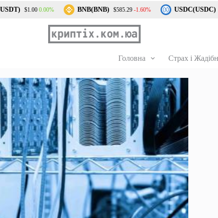
T)
BNB(BNB)
USDC(USDC)
0.00%
-1.60%
$1.00
$585.29
$1.0
Головна
Страх і Жадібн