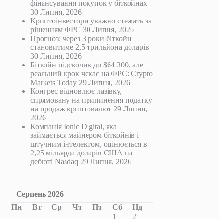
фінансування покупок у біткойнах
30 Липня, 2026
Криптоінвестори уважно стежать за
рішенням ФРС
30 Липня, 2026
Прогноз: через 3 роки біткойн
становитиме 2,5 трильйона доларів
30 Липня, 2026
Біткойн підскочив до $64 300, але
реальний крок чекає на ФРС: Crypto
Markets Today
29 Липня, 2026
Конгрес відновлює лазівку,
спрямовану на припинення податку
на продаж криптовалют
29 Липня,
2026
Компанія Ionic Digital, яка
займається майнером біткойнів і
штучним інтелектом, оцінюється в
2,25 мільярда доларів США на
дебюті Nasdaq
29 Липня, 2026
Серпень 2026
Пн
Вт
Ср
Чт
Пт
Сб
Нд
1
2