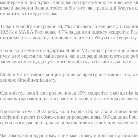
майнерами в цих пулах. Найбільшою практичною зміною, яку ві
власні шаблони блоків, тобто вибір того, які транзакції будуть 
не за тим, хто керує пулом.
Тільки Foundry контролює 34,2% глобального хешрейту біткойнів
10,5%, а MARA Pool додає 4,7% за даними індексу хешрейту. Разом
підтримують стандарт, становлять близько 75% усього хешрейту 
Згідно з поточним стандартом Stratum V1, вибір транзакцій для
пулу, а не окремими майнерами, які насправді виконують цю ро
занепокоєнням щодо сучасного видобутку за останні два роки.
Stratum V2 не змінює концентрацію хешрейту, але змінює тих, хт
хвилює біткойн-спільноту.
Єдиний пул, який контролює понад 30% хешрейту, є менш ніж ід
порядок транзакцій для цієї частки блоків, є фактичним ризиком
Протокол існує з 2022 року, коли Braiins і Spiral стали співзасн
побічний проект із обмеженим впровадженням. Об’єднання Foundr
група розглядає цей крок як початок нового етапу прискореного
Час також відповідає тому, з чим має справу ширша когорта майні