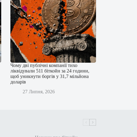
Чому дві публічні компанії тихо
ліквідували 511 біткойн за 24 години,
щоб уникнути боргів у 31,7 мільйона
доларів
27 Липня, 2026