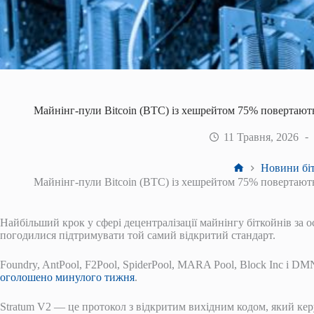
Майнінг-пули Bitcoin (BTC) із хешрейтом 75% повертають
11 Травня, 2026
Головна
Новини біт
Майнінг-пули Bitcoin (BTC) із хешрейтом 75% повертають
Найбільший крок у сфері децентралізації майнінгу біткойнів за о
погодилися підтримувати той самий відкритий стандарт.
Foundry, AntPool, F2Pool, SpiderPool, MARA Pool, Block Inc і D
оголошено минулого тижня
.
Stratum V2 — це протокол з відкритим вихідним кодом, який кер