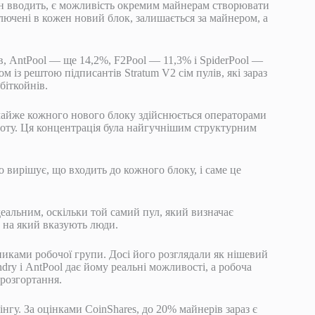
н вводить, є можливість окремим майнерам створювати
включені в кожен новий блок, залишається за майнером, а
, AntPool — ще 14,2%, F2Pool — 11,3% і SpiderPool —
 із рештою підписантів Stratum V2 сім пулів, які зараз
біткойнів.
 майже кожного нового блоку здійснюється операторами
боту. Ця концентрація була найгучнішим структурним
о вирішує, що входить до кожного блоку, і саме це
еальним, оскільки той самий пул, який визначає
, на який вказують люди.
овниками робочої групи. Досі його розглядали як нішевий
y і AntPool дає йому реальні можливості, а робоча
 розгортання.
нгу. За оцінками CoinShares, до 20% майнерів зараз є