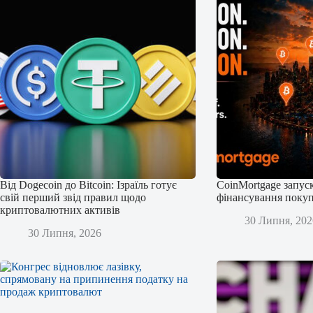
Від Dogecoin до Bitcoin: Ізраїль готує
CoinMortgage запус
свій перший звід правил щодо
фінансування покуп
криптовалютних активів
30 Липня, 202
30 Липня, 2026