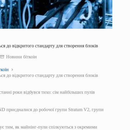
ся до відкритого стандарту для створення блоків
Новини біткоін
коін
ся до відкритого стандарту для створення блоків
станні роки відбувся тихо: сім найбільших пулів
MND приєдналися до робочої групи Stratum V2, групи
ує тим, як майнінг-пули спілкуються з окремими