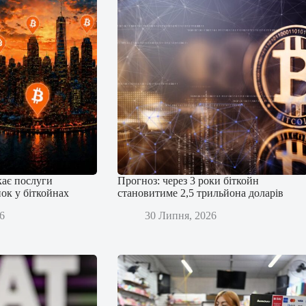
кає послуги
Прогноз: через 3 роки біткойн
ок у біткойнах
становитиме 2,5 трильйона доларів
6
30 Липня, 2026