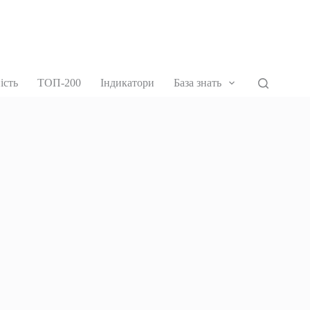
ість
ТОП-200
Індикатори
База знать