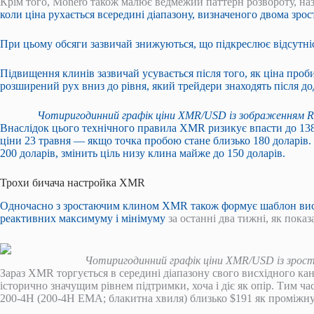
Крім того, Monero також малює ведмежий паттерн розвороту, н
коли ціна рухається всередині діапазону, визначеного двома зро
При цьому обсяги зазвичай знижуються, що підкреслює відсутніс
Підвищення клинів зазвичай усувається після того, як ціна проби
розширений рух вниз до рівня, який трейдери знаходять після д
Чотиригодинний графік ціни XMR/USD із зображенням RS
Внаслідок цього технічного правила XMR ризикує впасти до 13
ціни 23 травня — якщо точка пробою стане близько 180 доларів. 
200 доларів, змінить ціль низу клина майже до 150 доларів.
Трохи бичача настройка XMR
Одночасно з зростаючим клином XMR також формує шаблон вис
реактивних максимуму і мінімуму
за останні два тижні, як пока
Чотиригодинний графік ціни XMR/USD із зрост
Зараз XMR торгується в середині діапазону свого висхідного кан
історично значущим рівнем підтримки, хоча і діє як опір. Тим 
200-4H (200-4H EMA; блакитна хвиля) близько $191 як проміжну