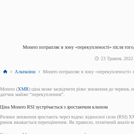
Monero потрапляє в зону «перекупленості» після того
23 Травня, 2022
Головна
Альткоіни
Monero потрапляє в зону «перекупленості» п
Monero (
XMR
) ціна може засвідчити різке зниження до червня, о
датчик майже “перекупленим”.
Ціна Monero RSI зустрічається з зростаючим клином
Ризики зниження зростають через індекс відносної сили (RSI) XM
ринок вважається переоціненим. Як правило, технічний аналіз м