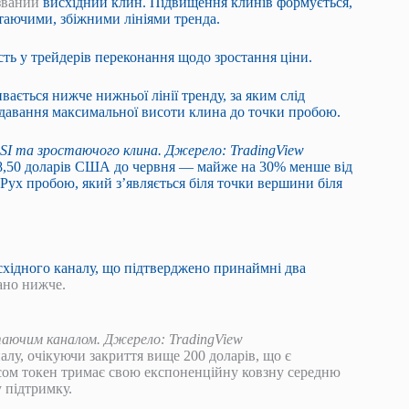
азваний
висхідний клин
. Підвищення клинів формується,
стаючими, збіжними лініями тренда.
ть у трейдерів переконання щодо зростання ціни.
вається нижче нижньої лінії тренду, за яким слід
одавання максимальної висоти клина до точки пробою.
I та зростаючого клина. Джерело: TradingView
8,50 доларів США до червня — майже на 30% менше від
Рух пробою, який з’являється біля точки вершини біля
хідного каналу, що підтверджено
принаймні два
зано нижче.
аючим каналом. Джерело: TradingView
алу, очікуючи закриття вище 200 доларів, що є
часом токен тримає свою експоненційну ковзну середню
 підтримку.