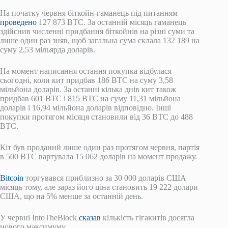
На початку червня біткойн-гаманець під питанням
проведено
127 873 BTC. За останній місяць гаманець
здійснив численні придбання біткойнів на різні суми та
лише один раз зняв, щоб загальна сума склала 132 189 на
суму 2,53 мільярда доларів.
На момент написання остання покупка відбулася
сьогодні, коли кит придбав 186 BTC на суму 3,58
мільйона доларів. За останні кілька днів кит також
придбав 601 BTC і 815 BTC на суму 11,31 мільйона
доларів і 16,94 мільйона доларів відповідно. Інші
покупки протягом місяця становили від 36 BTC до 488
BTC.
Кіт був проданий лише один раз протягом червня, партія
в 500 BTC вартувала 15 062 доларів на момент продажу.
Bitcoin
торгувався приблизно за 30 000 доларів США
місяць тому, але зараз його ціна становить 19 222 долари
США, що на 5% менше за останній день.
У червні IntoTheBlock
сказав
кількість гігакитів досягла
нового максимуму.