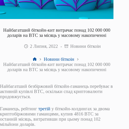
Найбагатший біткойн-кит витрачає понад 102 000 000
доларів на BTC за місяць у масовому накопиченні
2 Липня, 2022
Новини біткоін
Головна
Новини біткоін
Найбагатший біткойн-кит витрачає понад 102 000 000
доларів на BTC за місяць у масовому накопиченні
Найбагатший безбіржовий біткойн-гаманець перебуває в
активній купівлі BTC, оскільки спад криптовалюти
продовжується.
Гаманець, рейтинг
третій
у біткойн-холдингах за двома
криптобіржовими гаманцями, купив 4816 BTC за
останній місяць, витративши при цьому понад 102
мільйони доларів.