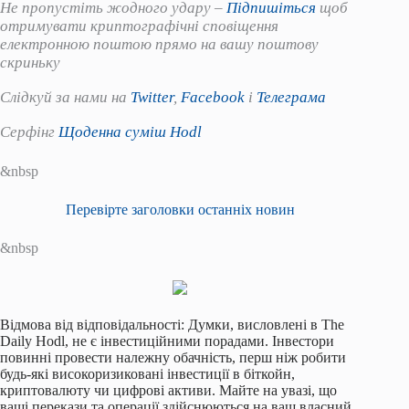
Не пропустіть жодного удару –
Підпишіться
щоб
отримувати криптографічні сповіщення
електронною поштою прямо на вашу поштову
скриньку
Слідкуй за нами на
Twitter
,
Facebook
і
Телеграма
Серфінг
Щоденна суміш Hodl
&nbsp
Перевірте заголовки останніх новин
&nbsp
Відмова від відповідальності: Думки, висловлені в The
Daily Hodl, не є інвестиційними порадами. Інвестори
повинні провести належну обачність, перш ніж робити
будь-які високоризиковані інвестиції в біткойн,
криптовалюту чи цифрові активи. Майте на увазі, що
ваші перекази та операції здійснюються на ваш власний