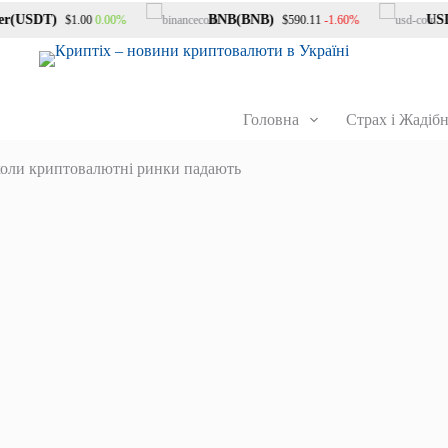
(USDT)
BNB(BNB)
USDC
0.00%
-1.60%
$1.00
$590.11
Головна
Страх і Жадібн