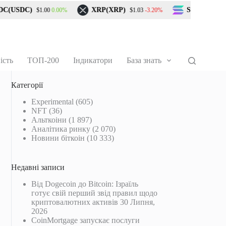
(USDC)
XRP(XRP)
Solana(SOL)
0.00%
-3.20%
$1.00
$1.03
$
ість
ТОП-200
Індикатори
База знать
Категорії
Experimental
(605)
NFT
(36)
Альткоіни
(1 897)
Аналітика ринку
(2 070)
Новини біткоін
(10 333)
Недавні записи
Від Dogecoin до Bitcoin: Ізраїль
готує свій перший звід правил щодо
криптовалютних активів
30 Липня,
2026
CoinMortgage запускає послуги