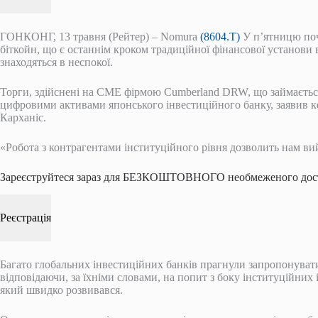
ГОНКОНГ, 13 травня (Рейтер) – Nomura
(8604.T)
У п’ятницю поч
біткойн, що є останнім кроком традиційної фінансової установи
знаходяться в неспокої.
Торги, здійснені на CME фірмою Cumberland DRW, що займаєть
цифровими активами японського інвестиційного банку, заявив ке
Карханіс.
«Робота з контрагентами інституційного рівня дозволить нам вий
Зареєструйтеся зараз для БЕЗКОШТОВНОГО необмеженого дост
Реєстрація
Багато глобальних інвестиційних банків прагнули запропонувати
відповідаючи, за їхніми словами, на попит з боку інституційних 
який швидко розвивався.