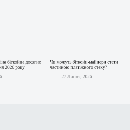
іна біткойна досягне
Чи можуть біткойн-майнери стати
дня 2026 року
частиною платіжного стеку?
6
27 Липня, 2026