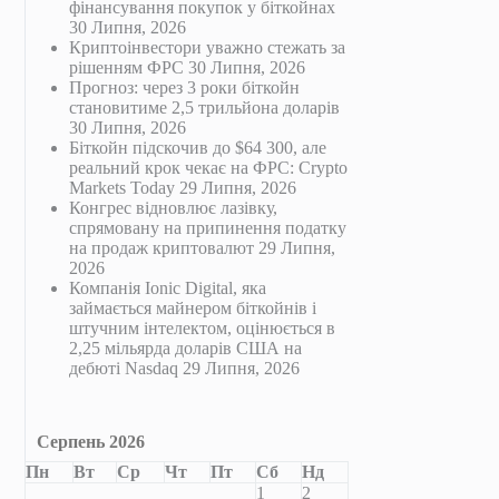
фінансування покупок у біткойнах
30 Липня, 2026
Криптоінвестори уважно стежать за
рішенням ФРС
30 Липня, 2026
Прогноз: через 3 роки біткойн
становитиме 2,5 трильйона доларів
30 Липня, 2026
Біткойн підскочив до $64 300, але
реальний крок чекає на ФРС: Crypto
Markets Today
29 Липня, 2026
Конгрес відновлює лазівку,
спрямовану на припинення податку
на продаж криптовалют
29 Липня,
2026
Компанія Ionic Digital, яка
займається майнером біткойнів і
штучним інтелектом, оцінюється в
2,25 мільярда доларів США на
дебюті Nasdaq
29 Липня, 2026
Серпень 2026
Пн
Вт
Ср
Чт
Пт
Сб
Нд
1
2