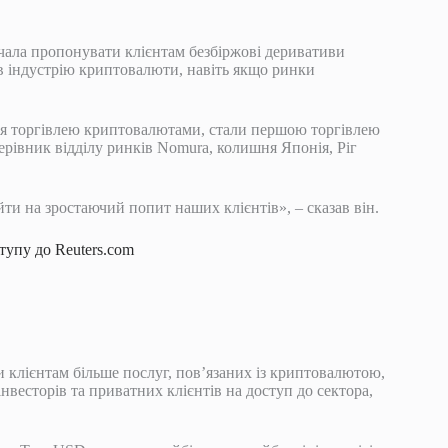
ала пропонувати клієнтам безбіржові деривативи
 в індустрію криптовалюти, навіть якщо ринки
ся торгівлею криптовалютами, стали першою торгівлею
рівник відділу ринків Nomura, колишня Японія, Ріг
ти на зростаючий попит наших клієнтів», – сказав він.
упу до Reuters.com
 клієнтам більше послуг, пов’язаних із криптовалютою,
інвесторів та приватних клієнтів на доступ до сектора,