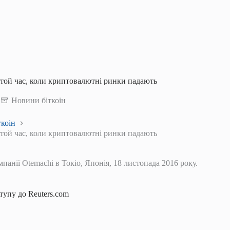
у той час, коли криптовалютні ринки падають
Новини біткоін
коін
у той час, коли криптовалютні ринки падають
панії Otemachi в Токіо, Японія, 18 листопада 2016 року.
упу до Reuters.com