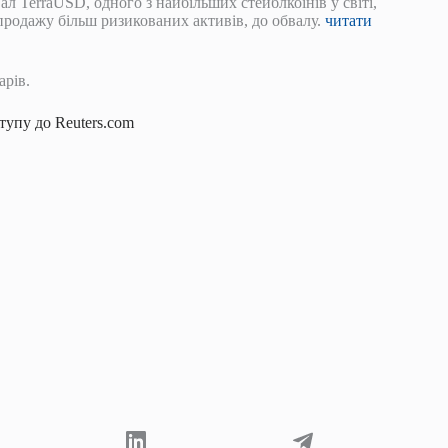
л TerraUSD, одного з найбільших стейблкоінів у світі,
зпродажу більш ризикованих активів, до обвалу.
читати
арів.
упу до Reuters.com