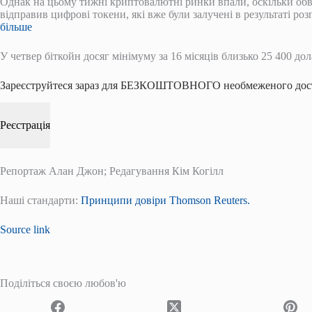
Однак на цьому тижні криптовалютні ринки впали, оскільки обва
відправив цифрові токени, які вже були залучені в результаті ро
більше
У четвер біткойн досяг мінімуму за 16 місяців близько 25 400 дол
Зареєструйтеся зараз для БЕЗКОШТОВНОГО необмеженого дост
Реєстрація
Репортаж Алан Джон; Редагування Кім Когілл
Наші стандарти:
Принципи довіри Thomson Reuters.
Source link
Поділіться своєю любов'ю