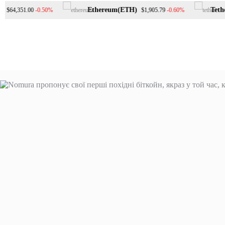
Перейти
Ethereum(ETH)
Tether
-0.50%
-0.60%
$64,351.00
$1,905.79
до
вмісту