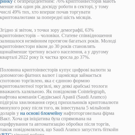
ринку
є безпрецедентним: 76% криптоінвесторів мають
менше ніж один рік досвіду роботи в секторі, у тому
числі 49% тих, хто вперше почав торгувати
криптовалютами за попередні шість місяців.
Згідно зі звітом, з точки зору демографії, 63%
криптоінвесторів – чоловіки. Статеве співвідношення
залишалося незмінним протягом багатьох років. Молоді
криптоінвестори віком до 30 років становлять
щонайменше третину всього населення, а у другому
кварталі 2022 року їх частка зросла до 37%.
Половина криптоінвесторів купує цифрові валюти за
допомогою фіатних валют і щомісяця займається
спотовою торгівлею, яка є єдиною формою
криптовалютної торгівлі, яку деякі арабські теологи
вважають халяльною. Як повідомляв Cointelegraph,
нафтова компанія Саудівської Аравії (Saudi Aramco)
підігріла хвилювання серед прихильників криптовалюти
минулого року після того, як інвестувала 5 мільйонів
доларів у
на основі блокчейну
нафтоторговельна фірма
Вакт. Хоча ця ініціатива була спрямована на
оцифрування та автоматизацію обробки після торгів,
також повідомлялося, що Saudi Aramco запустить біткойн
(
BTC
) гірничі роботи.