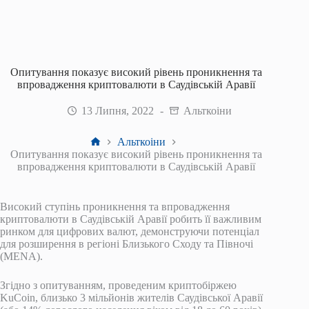
Опитування показує високий рівень проникнення та
впровадження криптовалюти в Саудівській Аравії
13 Липня, 2022
Альткоіни
Головна
Альткоіни
Опитування показує високий рівень проникнення та
впровадження криптовалюти в Саудівській Аравії
Високий ступінь проникнення та впровадження
криптовалюти в Саудівській Аравії робить її важливим
ринком для цифрових валют, демонструючи потенціал
для розширення в регіоні Близького Сходу та Півночі
(MENA).
Згідно з опитуванням, проведеним криптобіржею
KuCoin, близько 3 мільйонів жителів Саудівської Аравії