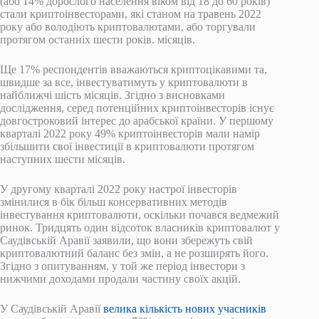
(або 14% дорослого населення віком від 18 до 60 років)
стали криптоінвесторами, які станом на травень 2022
року або володіють криптовалютами, або торгували
протягом останніх шести років. місяців.
Ще 17% респондентів вважаються криптоцікавими та,
швидше за все, інвестуватимуть у криптовалюти в
найближчі шість місяців. Згідно з висновками
дослідження, серед потенційних криптоінвесторів існує
довгостроковий інтерес до арабської країни. У першому
кварталі 2022 року 49% криптоінвесторів мали намір
збільшити свої інвестиції в криптовалюти протягом
наступних шести місяців.
У другому кварталі 2022 року настрої інвесторів
змінилися в бік більш консервативних методів
інвестування криптовалюти, оскільки почався ведмежий
ринок. Тридцять один відсоток власників криптовалют у
Саудівській Аравії заявили, що вони збережуть свій
криптовалютний баланс без змін, а не розширять його.
Згідно з опитуванням, у той же період інвестори з
нижчими доходами продали частину своїх акцій.
У Саудівській Аравії
велика кількість нових учасників