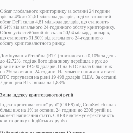
Обсяг глобального крипторинку за останні 24 години
зріс на 4% до 55,61 мільярда доларів, тоді як загальний
обсяг DeFi склав 4,81 мільярда доларів, що становить
8,64% від загального 24-годинного обсягу крипторинку.
Обсяг усіх стейблкойнів склав 50,94 мільярда доларів,
що становить 91,50% від загального 24-годинного
обсягу криптовалютного ринку.
Домінування біткойна (BTC) знизилося на 0,10% за день
до 42,72%, тоді як його ціна знову перейшла з рук до
рівня нижче 19 500 доларів. Ціна BTC впала більш ніж
на 2% за останні 24 години. На момент написання статті
BTC торгувався на рівні 19 498 доларів США. За останні
7 днів ціна BTC впала на 1,83%
Зміна індексу криптовалютної рупії
Індекс криптовалютної рупії (CRE8) від CoinSwitch впав
більш ніж на 1% за останні 24 години до 2308 рупій на
момент написання статті. CRE8 відстежує ефективність
крипторинку в індійських рупіях.