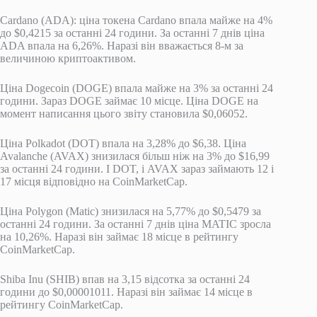
Cardano (ADA): ціна токена Cardano впала майже на 4%
до $0,4215 за останні 24 години. За останні 7 днів ціна
ADA впала на 6,26%. Наразі він вважається 8-м за
величиною криптоактивом.
Ціна Dogecoin (DOGE) впала майже на 3% за останні 24
години. Зараз DOGE займає 10 місце. Ціна DOGE на
момент написання цього звіту становила $0,06052.
Ціна Polkadot (DOT) впала на 3,28% до $6,38. Ціна
Avalanche (AVAX) знизилася більш ніж на 3% до $16,99
за останні 24 години. І DOT, і AVAX зараз займають 12 і
17 місця відповідно на CoinMarketCap.
Ціна Polygon (Matic) знизилася на 5,77% до $0,5479 за
останні 24 години. За останні 7 днів ціна MATIC зросла
на 10,26%. Наразі він займає 18 місце в рейтингу
CoinMarketCap.
Shiba Inu (SHIB) впав на 3,15 відсотка за останні 24
години до $0,00001011. Наразі він займає 14 місце в
рейтингу CoinMarketCap.