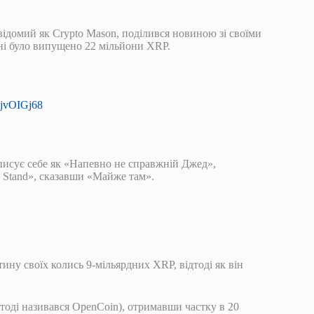
відомий як Crypto Mason, поділився новиною зі своїми
 дні було випущено 22 мільйони XRP.
tqjvOIGj68
писує себе як «Напевно не справжній Джед»,
 Stand», сказавши «Майже там».
ну своїх колись 9-мільярдних XRP, відтоді як він
(тоді називався OpenCoin), отримавши частку в 20