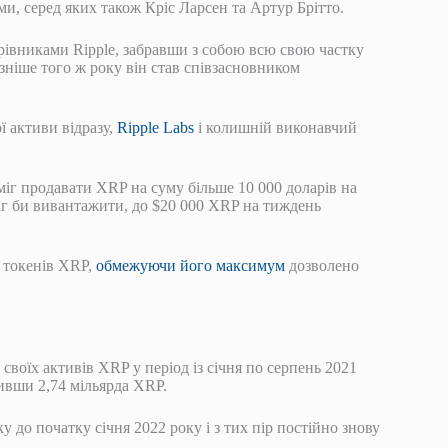
ми, серед яких також Кріс Ларсен та Артур Брітто.
ерівниками Ripple, забравши з собою всю свою частку
зніше того ж року він став співзасновником
 активи відразу,
Ripple Labs
і колишній виконавчий
іг продавати XRP на суму більше 10 000 доларів на
іг би вивантажити, до $20 000 XRP на тиждень
і токенів XRP,
обмежуючи його максимум
дозволено
воїх активів XRP у період із січня по серпень 2021
живши 2,74 мільярда XRP.
у до початку січня 2022 року і з тих пір постійно знову