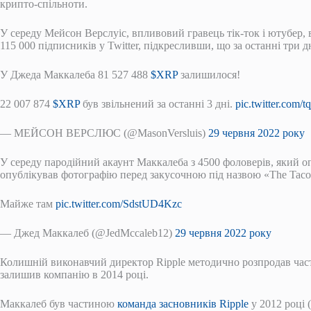
крипто-спільноти.
У середу Мейсон Верслуіс, впливовий гравець тік-ток і ютубер, 
115 000 підписників у Twitter, підкресливши, що за останні три
У Джеда Маккалеба 81 527 488
$XRP
залишилося!
22 007 874
$XRP
був звільнений за останні 3 дні.
pic.twitter.com/
— МЕЙСОН ВЕРСЛЮС (@MasonVersluis)
29 червня 2022 року
У середу пародійний акаунт Маккалеба з 4500 фоловерів, який о
опублікував фотографію перед закусочною під назвою «The Taco
Майже там
pic.twitter.com/SdstUD4Kzc
— Джед Маккалеб (@JedMccaleb12)
29 червня 2022 року
Колишній виконавчий директор Ripple методично розпродав части
залишив компанію в 2014 році.
Маккалеб був частиною
команда засновників Ripple
у 2012 році 