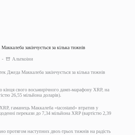
 Маккалеба закінчується за кілька тижнів
Альткоіни
стек Джеда Маккалеба закінчується за кілька тижнів
о кінця свого восьмирічного дамп-марафону XRP, на
істю 26,55 мільйона доларів).
RP, гаманець Маккалеба «tacostand» втратив у
щоденні перекази до 7,34 мільйона XRP (вартістю 2,39
но протягом наступних двох-трьох тижнів на радість