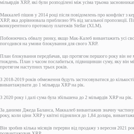
мільярдів XRP, які були розподілені між усіма трьома засновника
Маккалеб пішов у 2014 році після повідомлень про конфлікт з к
XRP, яка дорівнювала приблизно 9% від загальної пропозиції. Пі
конкурентного протоколу платежів Stellar (XLM).
Побоюючись обвалу ринку, якщо Мак-Калеб вивантажить усі свої
погодився на умови блокування для свого XRP.
План блокування передбачав, що протягом першого року він не м
тиждень. План з часом послабиться, підвищивши суму, яку він м
протягом наступних трьох років.
З 2018-2019 років обмеження будуть застосовуватися до кількост
вивантажувати до 1 мільярда XRP на рік.
З 2020 року і далі сума була збільшена до 2 мільярдів XRP на рік.
За даними Джеда Баланса, Маккалеб вивантажив значну частину с
року, коли ціни XRP у квітні піднялися до 1,84 долара, виванта
Він зробив кілька місяців перерви від продажу з вересня 2021 рок
розвантажував XRP.