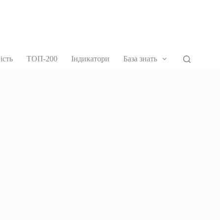
ість
ТОП-200
Індикатори
База знать