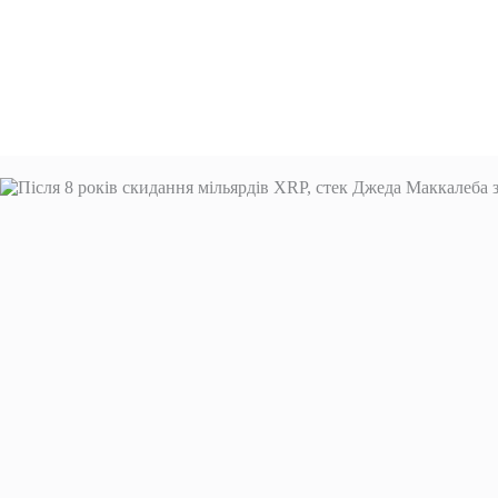
Перейти
до
вмісту