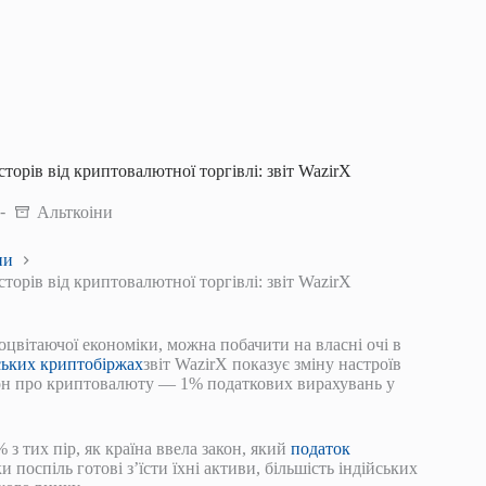
орів від криптовалютної торгівлі: звіт WazirX
Альткоіни
ни
орів від криптовалютної торгівлі: звіт WazirX
цвітаючої економіки, можна побачити на власні очі в
йських криптобіржах
звіт WazirX показує зміну настроїв
акон про криптовалюту — 1% податкових вирахувань у
з тих пір, як країна ввела закон, який
податок
и поспіль готові з’їсти їхні активи, більшість індійських