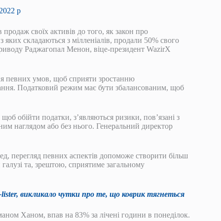
2022 р
 продаж своїх активів до того, як закон про
з яких складаються з мілленіалів, продали 50% свого
 приводу Раджагопал Менон, віце-президент WazirX
ня певних умов, щоб сприяти зростанню
тання. Податковий режим має бути збалансованим, щоб
 щоб обійти податки, з’являються ризики, пов’язані з
чним наглядом або без нього. Генеральний директор
ед, перегляд певних аспектів допоможе створити більш
 галузі та, зрештою, сприятиме загальному
ister, викликало чутки про те, що коврик тягнеться
аном Ханом, впав на 83% за лічені години в понеділок.