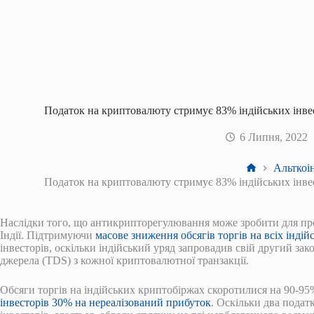
Податок на криптовалюту стримує 83% індійських інвест
6 Липня, 2022
Головна
Альткоі
Податок на криптовалюту стримує 83% індійських інвест
Наслідки того, що антикрипторегулювання може зробити для про
Індії. Підтримуючи
масове зниження обсягів торгів на всіх інді
інвесторів, оскільки індійський уряд запровадив свій другий з
джерела (TDS) з кожної криптовалютної транзакції.
Обсяги торгів на індійських криптобіржах скоротилися на 90-95% 
інвесторів 30% на нереалізований прибуток
. Оскільки два податк