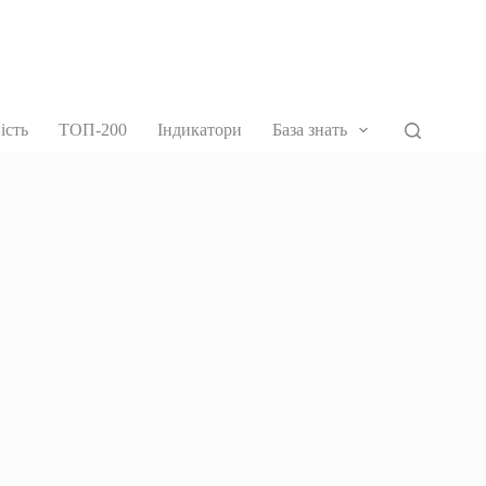
ість
ТОП-200
Індикатори
База знать