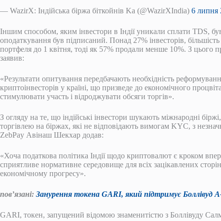
— WazirX: Індійська біржа біткойнів Ka (@WazirXIndia)
6 липня 
Іншим способом, яким інвестори в Індії уникали сплати TDS, був
оподаткування був підписаний. Понад 27% інвесторів, більшість 
портфеля до 1 квітня, тоді як 57% продали менше 10%. З цього
заявив:
«Результати опитування передбачають необхідність реформуван
криптоінвесторів у країні, що призведе до економічного процві
стимулювати участь і відроджувати обсяги торгів».
З огляду на те, що індійські інвестори шукають міжнародні біржі,
торгівлею на біржах, які не відповідають вимогам KYC, з незна
ZebPay Авінаш Шекхар додав:
«Хоча податкова політика Індії щодо криптовалют є кроком впер
сприятливе нормативне середовище для всіх зацікавлених сторін
економічному прогресу».
пов’язані:
Занурення токена GARI, який підтримує Боллівуд A-l
GARI, токен, запущений відомою знаменитістю з Боллівуду Салм