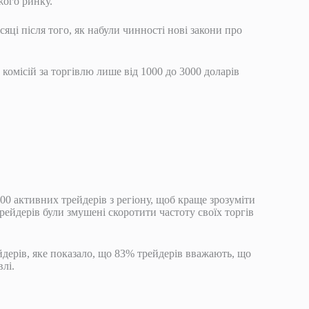
жого ринку.
сяці після того, як набули чинності нові закони про
комісій за торгівлю лише від 1000 до 3000 доларів
500 активних трейдерів з регіону, щоб краще зрозуміти
рейдерів були змушені скоротити частоту своїх торгів
дерів, яке показало, що 83% трейдерів вважають, що
лі.