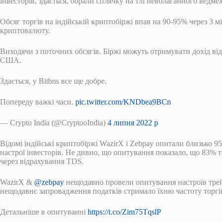
інвесторів, здається, обрали сплячку на тлі невблаганного ведме
Обсяг торгів на індійській криптобіржі впав на 90-95% через 3 мі
криптовалюту.
Виходячи з поточних обсягів. Біржі можуть отримувати дохід від 
США.
Здається, у Bitbns все ще добре.
Попереду важкі часи.
pic.twitter.com/KNDbea9BCn
— Crypto India (@CryptooIndia)
4 липня 2022 р
Відомі індійські криптобіржі WazirX і Zebpay опитали близько 9
настрої інвесторів. Не дивно, що опитування показало, що 83% т
через відрахування TDS.
WazirX &
@zebpay
нещодавно провели опитування настроїв трей
нещодавнє запровадження податків стримало їхню частоту торгів
Детальніше в опитуванні
https://t.co/Zim75TqslP