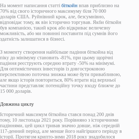
На момент написання статті
біткойн
впав приблизно на
70% від свого історичного максимуму біля 70 000
доларів США. Руйнівний крок, але, безсумнівно,
відповідає тому, як він історично торгував. Якби біткойн
був компанією, такий крок або відкриває величезну
можливість, або ми повинні поставити під сумнів його
здатність залишатися в бізнесі.
З моменту створення найбільше падіння біткойна від
піку до мінімуму становить -81%, при цьому щорічні
падіння реєструють середню втрату -50% на мінімумі.
Для оптимістичних інвесторів із довгостроковою
перспективою поточна знижка може бути привабливою,
але якщо історія повториться, 80% втрати від верхньої
частини представляє потенційну точку входу ближче до
15 000 доларів.
Довжина циклу
Історичний максимум біткойна стався понад 200 днів
тому, 10 листопада 2021 року. Порівняно з історичними
падіннями, цей цикл тривав значно довше, ніж середній
117-денний період, але менше його найгіршого періоду в
історії. Протягом крипто-зими 2018 року знадобилося