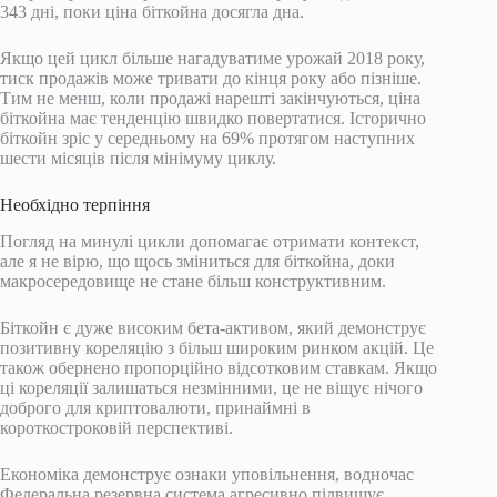
343 дні, поки ціна біткойна досягла дна.
Якщо цей цикл більше нагадуватиме урожай 2018 року,
тиск продажів може тривати до кінця року або пізніше.
Тим не менш, коли продажі нарешті закінчуються, ціна
біткойна має тенденцію швидко повертатися. Історично
біткойн зріс у середньому на 69% протягом наступних
шести місяців після мінімуму циклу.
Необхідно терпіння
Погляд на минулі цикли допомагає отримати контекст,
але я не вірю, що щось зміниться для біткойна, доки
макросередовище не стане більш конструктивним.
Біткойн є дуже високим бета-активом, який демонструє
позитивну кореляцію з більш широким ринком акцій. Це
також обернено пропорційно відсотковим ставкам. Якщо
ці кореляції залишаться незмінними, це не віщує нічого
доброго для криптовалюти, принаймні в
короткостроковій перспективі.
Економіка демонструє ознаки уповільнення, водночас
Федеральна резервна система агресивно підвищує