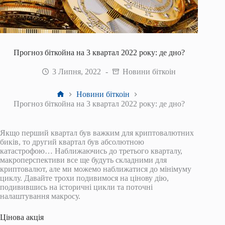
Прогноз біткойна на 3 квартал 2022 року: де дно?
3 Липня, 2022
Новини біткоін
Головна
Новини біткоін
Прогноз біткойна на 3 квартал 2022 року: де дно?
Якщо перший квартал був важким для криптовалютних
биків, то другий квартал був абсолютною
катастрофою… Наближаючись до третього кварталу,
макроперспективи все ще будуть складними для
криптовалют, але ми можемо наближатися до мінімуму
циклу. Давайте трохи подивимося на цінову дію,
подивившись на історичні цикли та поточні
налаштування макросу.
Цінова акція