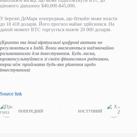
найближчі місяці, що може підштовхнути BTC до
цінового діапазону $40,000-$45,000.
У березні ДеМарк попереджав, що біткойн може впасти
до 18 418 доларів. Його прогноз майже здійснився. На
даний момент BTC торгується нижче 20 000 доларів.
(Крипто та інші віртуальні цифрові активи не
регулюються в Індії. Вони вважаються надзвичайно
ризикованими для інвестування. Будь ласка,
проконсультуйтеся зі своїм фінансовим радником,
перш ніж приймати будь-яке рішення щодо
інвестування)
Source link
ПОПЕРЕДНІЙ
НАСТУПНИЙ