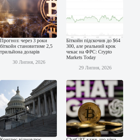
Прогноз: через 3 роки
Біткойн підскочив до $64
біткойн становитиме 2,5
300, але реальний крок
трильйона доларів
чекає на ФРС: Crypto
Markets Today
30 Липня, 2026
29 Липня, 2026
Конгрес відновлює
ChatGPT каже, що ціна