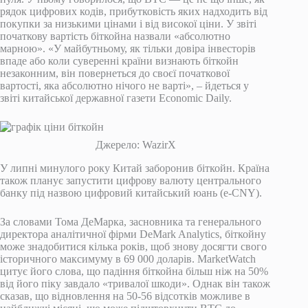
рядок цифрових кодів, прибутковість яких надходить від
покупки за низькими цінами і від високої ціни. У звіті
початкову вартість біткойна назвали «абсолютно
марною». «У майбутньому, як тільки довіра інвесторів
впаде або коли суверенні країни визнають біткойн
незаконним, він повернеться до своєї початкової
вартості, яка абсолютно нічого не варті», – йдеться у
звіті китайської державної газети Economic Daily.
Джерело: WazirX
У липні минулого року Китай заборонив біткойн. Країна
також планує запустити цифрову валюту центрального
банку під назвою цифровий китайський юань (e-CNY).
За словами Тома ДеМарка, засновника та генерального
директора аналітичної фірми DeMark Analytics, біткойну
може знадобитися кілька років, щоб знову досягти свого
історичного максимуму в 69 000 доларів. MarketWatch
цитує його слова, що падіння біткойна більш ніж на 50%
від його піку завдало «тривалої шкоди». Однак він також
сказав, що відновлення на 50-56 відсотків можливе в