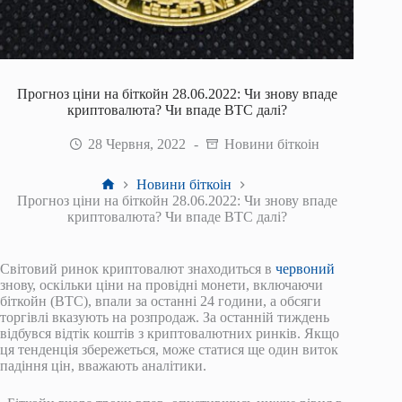
Прогноз ціни на біткойн 28.06.2022: Чи знову впаде
криптовалюта? Чи впаде BTC далі?
28 Червня, 2022
Новини біткоін
Головна
Новини біткоін
Прогноз ціни на біткойн 28.06.2022: Чи знову впаде
криптовалюта? Чи впаде BTC далі?
Світовий ринок криптовалют знаходиться в
червоний
знову, оскільки ціни на провідні монети, включаючи
біткойн (BTC), впали за останні 24 години, а обсяги
торгівлі вказують на розпродаж. За останній тиждень
відбувся відтік коштів з криптовалютних ринків. Якщо
ця тенденція збережеться, може статися ще один виток
падіння цін, вважають аналітики.