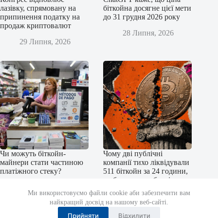
лазівку, спрямовану на
біткойна досягне цієї мети
припинення податку на
до 31 грудня 2026 року
продаж криптовалют
28 Липня, 2026
29 Липня, 2026
Чи можуть біткойн-
Чому дві публічні
майнери стати частиною
компанії тихо ліквідували
платіжного стеку?
511 біткойн за 24 години,
щоб уникнути боргів у
27 Липня, 2026
31,7 мільйона доларів
Ми використовуємо файли cookie аби забезпечити вам
найкращий досвід на нашому веб-сайті.
27 Липня, 2026
Прийняти
Відхилити