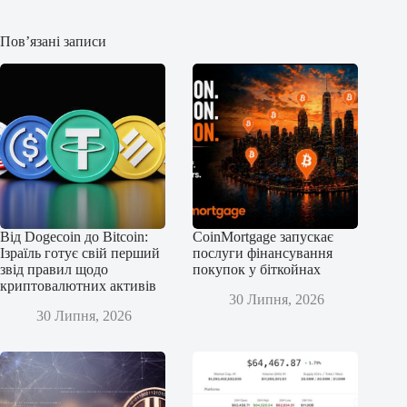
Пов’язані записи
Від Dogecoin до Bitcoin:
CoinMortgage запускає
Ізраїль готує свій перший
послуги фінансування
звід правил щодо
покупок у біткойнах
криптовалютних активів
30 Липня, 2026
30 Липня, 2026