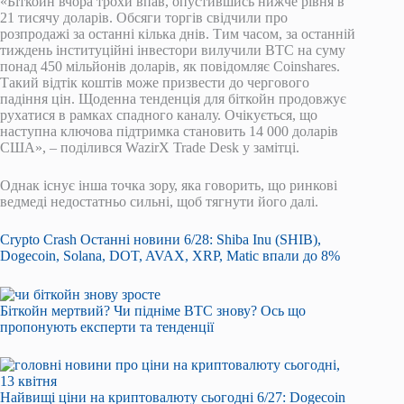
«Біткойн вчора трохи впав, опустившись нижче рівня в
21 тисячу доларів. Обсяги торгів свідчили про
розпродажі за останні кілька днів. Тим часом, за останній
тиждень інституційні інвестори вилучили BTC на суму
понад 450 мільйонів доларів, як повідомляє Coinshares.
Такий відтік коштів може призвести до чергового
падіння цін. Щоденна тенденція для біткойн продовжує
рухатися в рамках спадного каналу. Очікується, що
наступна ключова підтримка становить 14 000 доларів
США», – поділився WazirX Trade Desk у замітці.
Однак існує інша точка зору, яка говорить, що ринкові
ведмеді недостатньо сильні, щоб тягнути його далі.
Crypto Crash Останні новини 6/28: Shiba Inu (SHIB),
Dogecoin, Solana, DOT, AVAX, XRP, Matic впали до 8%
Біткойн мертвий? Чи підніме BTC знову? Ось що
пропонують експерти та тенденції
Найвищі ціни на криптовалюту сьогодні 6/27: Dogecoin