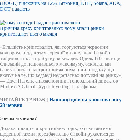
(DOGE) підскочив на 12%; Біткойни, ETH, Solana, ADA,
DOT падають
Причина краху криптовалют: чому впали ринки
криптовалют цього місяця
«Більшість криптовалют, які торгуються червоним
кольором, піддаються корекції в понеділок. Біткойн
зміцнився після прибутку за вихідні. Однак BTC все ще
близький до нещодавнього максимуму, оскільки ми
бачимо бичачі настрої з зниженням ціни продажу, що
вказує на те, що ведмеді недостатньо потужні на ринку»,
— Едул Патель, співзасновник і генеральний директор
Mudrex-A Global Crypto Investing. Платформа.
ЧИТАЙТЕ ТАКОЖ |
Найвищі ціни на криптовалюту
28 червня
Зовсім нікчемна?
Додаючи напруги криптоінвесторів, звіт китайської
щоденної газети передбачав, що біткойн рухається до
нуля. У ньому говорилося, що BTC — це не що інше, як