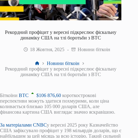
Рекордний профіцит у вересні підкреслює фіскальну
динаміку США на тлі боротьби з BTC
18 Жовтня, 2025
Новини біткоін
Головна
Новини біткоін
Рекордний профіцит у вересні підкреслює фіскальну
динаміку США на тлі боротьби з BTC
Біткоїни
BTC
$
106 876,60
короткострокові
перспективи можуть здатися похмурими, коли ціна
коливається близько 105 000 доларів США, але
фінансова картина США виглядає значно яскравішою.
За матеріалами CNBC
у вересні 2025 року Казначейство
США зафіксувало профіцит у 198 мільярдів доларів, що є
найбільшим за цей місяць за всю історію. Такий сильний