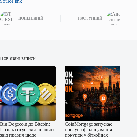
Source link
ПОПЕРЕДНІЙ
НАСТУПНИЙ
Пов’язані записи
Від Dogecoin до Bitcoin:
CoinMortgage запускає
Ізраїль готує свій перший
послуги фінансування
звід правил щодо
покупок у біткойнах