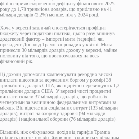
фініш сприяв скороченню дефіциту фінансового 2025
року до 1,78 трильйона доларів, що приблизно на 41
мільярд доларів (2,2%) менше, ніж у 2024 році.
Хоча у вересні зазвичай спостерігається профіцит
бюджету через податкові платежі, цього разу вплинув
додатковий фактор – імпортні мита (тарифи), які
президент Дональд Трамп запровадив у квітні. Мита
принесли 30 мільярдів доларів доходу у вересні, майже
половину від того, що прогнозувалося на весь
фінансовий рік.
Ці доходи допомогли компенсувати рекордно високі
виплати відсотків за державним боргом у розмірі 38
трильйонів доларів США, які щорічно перевищують 1,2
трильйони доларів США. У вересні чисті процентні
виплати склали 37 мільярдів доларів, що робить їх
четвертими за величиною федеральними витратами за
місяць. Він відстає від соціальних витрат (133 мільярди
доларів), витрат на охорону здоров'я (94 мільярди
доларів) і національної оборони (76 мільярдів доларів).
Більший, ніж очікувалося, дохід від тарифів Трампа
свідчить про те, що він, ймовірно, залишиться відданим