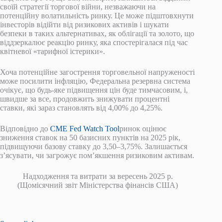
своїй стратегії торгової війни, незважаючи на
потенційну волатильність ринку. Це може підштовхнути
інвесторів відійти від ризикових активів і шукати
безпеки в таких альтернативах, як облігації та золото, що
віддзеркалює реакцію ринку, яка спостерігалася під час
квітневої «тарифної істерики».
Хоча потенційне загострення торговельної напруженості
може посилити інфляцію, Федеральна резервна система
очікує, що будь-яке підвищення цін буде тимчасовим, і,
швидше за все, продовжить знижувати процентні
ставки, які зараз становлять від 4,00% до 4,25%.
Відповідно до
CME Fed Watch Tool
ринок оцінює
зниження ставок на 50 базисних пунктів на 2025 рік,
підвищуючи базову ставку до 3,50–3,75%. Залишається
з’ясувати, чи загрожує пом’якшення ризиковим активам.
Надходження та витрати за вересень 2025 р.
(Щомісячний звіт Міністерства фінансів США)