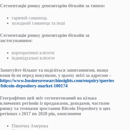
Сегментація ринку депозитарію біткойн за типом:
гарячий гаманець
холодний гаманець та інші
Сегментація ринку депозитарію біткойн за
застосуванням:
корпоративні клієнти
індивідуальні клієнти
Запитуйте більше та поділіться запитаннями, якщо
вони були перед покупкою, у цьому звіті за адресою –
https://www.businessresearchinsights.com/enquiry/queries
/bitcoin-depository-market-100174
Географічно цей звіт сегментований на кілька
ключових регіонів із продажами, доходами, часткою
ринку та темпами зростання Bitcoin Depository в цих
регіонах з 2017 по 2028 рік, охоплюючи
Північна Америка