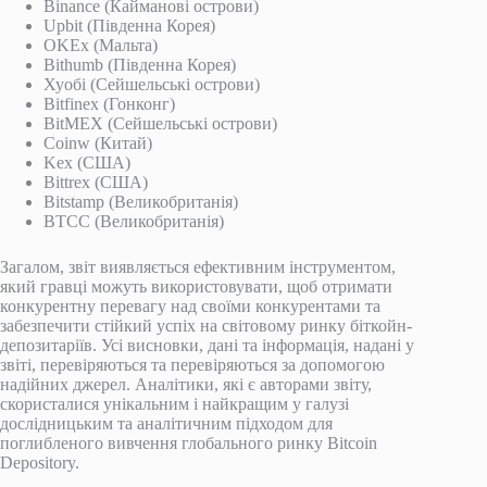
Binance (Кайманові острови)
Upbit (Південна Корея)
OKEx (Мальта)
Bithumb (Південна Корея)
Хуобі (Сейшельські острови)
Bitfinex (Гонконг)
BitMEX (Сейшельські острови)
Coinw (Китай)
Kex (США)
Bittrex (США)
Bitstamp (Великобританія)
BTCC (Великобританія)
Загалом, звіт виявляється ефективним інструментом,
який гравці можуть використовувати, щоб отримати
конкурентну перевагу над своїми конкурентами та
забезпечити стійкий успіх на світовому ринку біткойн-
депозитаріїв. Усі висновки, дані та інформація, надані у
звіті, перевіряються та перевіряються за допомогою
надійних джерел. Аналітики, які є авторами звіту,
скористалися унікальним і найкращим у галузі
дослідницьким та аналітичним підходом для
поглибленого вивчення глобального ринку Bitcoin
Depository.