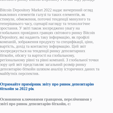
Bitcoin Depository Market 2022 надає вичерпний огляд
важливих елементів галузі та таких елементів, як
стимули, обмеження, поточні тенденції минулого та
теперішнього часу, сценарії нагляду та технологічне
зростання. У звіті також зосереджено увагу на
глобальних провідних гравцях світового ринку Bitcoin
Depository, які надають таку інформацію, як профілі
компаній, зображення продукту та специфікації, ціни,
вартість, дохід та контактну інформацію. Цей звіт
зосереджується на тенденції ринку депозитарних
біткойн, обсягу та вартості на глобальному,
регіональному рівні та рівні компанії. З глобальної точки
зору цей звіт представляє загальний розмір ринку
депозитарію біткойн шляхом аналізу історичних даних та
майбутніх перспектив.
Отримайте примірник звіту про ринок депозитарію
біткойн за 2022 рік
Основними ключовими гравцями, переліченими у
звіті про ринок депозитарію біткойн, є: