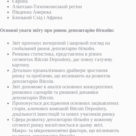
Європа
Азіатсько-Тихоокеанський регіон
Південна Америка
Близький Схід і Африка
Основні уваги звіту про ринок депозитарію біткойн:
Звіт пропонує вичерпний і широкий погляд на
глобальний ринок депозитарію біткойн.
Ринкова статистика, представлена ​​в різних
сегментах Bitcoin Depository, дає повну галузеву
картину.
Детально проаналізовано драйвери зростання
ринку та проблеми, що впливають на розвиток
депозитарію Bitcoin.
Звіт допоможе в аналізі основних конкурентних
ринкових сценаріїв та ринкової динаміки
депозитарію Bitcoin.
Пропонується дослідження основних зацікавлених
сторін, ключових компаній Bitcoin Depository,
доцільності інвестицій та нових учасників ринку.
Сфера розвитку депозитарію біткойн у кожному
сегменті ринку висвітлюється в цьому звіті.
Макро- та мікроекономічні фактори, що впливають
на ринок депозитарію біткойн