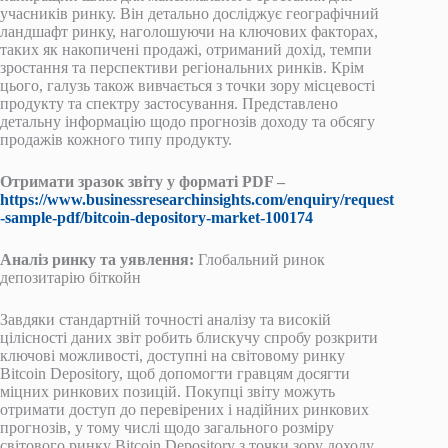
учасників ринку. Він детально досліджує географічний
ландшафт ринку, наголошуючи на ключових факторах,
таких як накопичені продажі, отриманий дохід, темпи
зростання та перспективи регіональних ринків. Крім
цього, галузь також вивчається з точки зору місцевості
продукту та спектру застосування. Представлено
детальну інформацію щодо прогнозів доходу та обсягу
продажів кожного типу продукту.
Отримати зразок звіту у форматі PDF –
https://www.businessresearchinsights.com/enquiry/request
-sample-pdf/bitcoin-depository-market-100174
Аналіз ринку та уявлення:
Глобальний ринок
депозитарію біткойн
Завдяки стандартній точності аналізу та високій
цілісності даних звіт робить блискучу спробу розкрити
ключові можливості, доступні на світовому ринку
Bitcoin Depository, щоб допомогти гравцям досягти
міцних ринкових позицій. Покупці звіту можуть
отримати доступ до перевірених і надійних ринкових
прогнозів, у тому числі щодо загального розміру
світового ринку Bitcoin Depository з точки зору доходу.