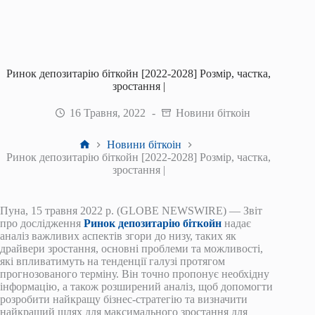
Ринок депозитарію біткойн [2022-2028] Розмір, частка,
зростання |
16 Травня, 2022
Новини біткоін
Головна
Новини біткоін
Ринок депозитарію біткойн [2022-2028] Розмір, частка,
зростання |
Пуна, 15 травня 2022 р. (GLOBE NEWSWIRE) — Звіт
про дослідження
Ринок депозитарію біткойн
надає
аналіз важливих аспектів згори до низу, таких як
драйвери зростання, основні проблеми та можливості,
які впливатимуть на тенденції галузі протягом
прогнозованого терміну. Він точно пропонує необхідну
інформацію, а також розширений аналіз, щоб допомогти
розробити найкращу бізнес-стратегію та визначити
найкращий шлях для максимального зростання для