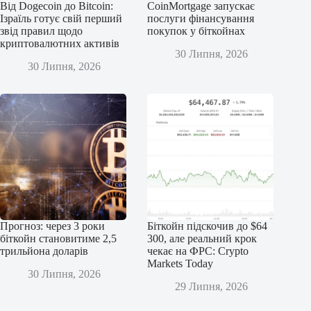
Від Dogecoin до Bitcoin:
CoinMortgage запускає
Ізраїль готує свій перший
послуги фінансування
звід правил щодо
покупок у біткойнах
криптовалютних активів
30 Липня, 2026
30 Липня, 2026
Прогноз: через 3 роки
Біткойн підскочив до $64
біткойн становитиме 2,5
300, але реальний крок
трильйона доларів
чекає на ФРС: Crypto
Markets Today
30 Липня, 2026
29 Липня, 2026