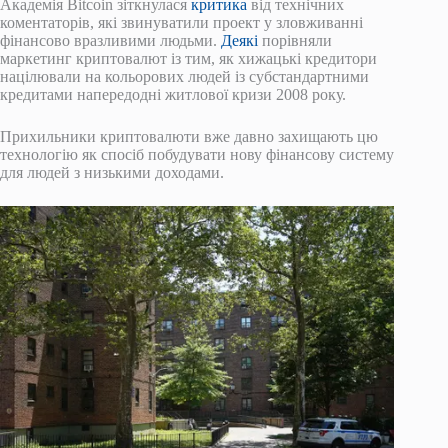
Академія Bitcoin зіткнулася
критика
від технічних
коментаторів, які звинуватили проект у зловживанні
фінансово вразливими людьми.
Деякі
порівняли
маркетинг криптовалют із тим, як хижацькі кредитори
націлювали на кольорових людей із субстандартними
кредитами напередодні житлової кризи 2008 року.
Прихильники криптовалюти вже давно захищають цю
технологію як спосіб побудувати нову фінансову систему
для людей з низькими доходами.