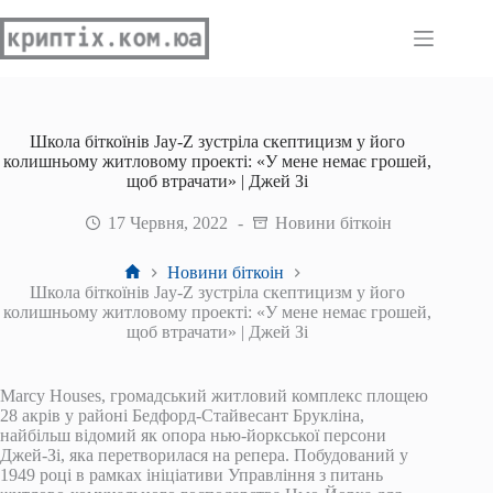
Перейти
до
вмісту
Школа біткоїнів Jay-Z зустріла скептицизм у його
колишньому житловому проекті: «У мене немає грошей,
щоб втрачати» | Джей Зі
17 Червня, 2022
Новини біткоін
Головна
Новини біткоін
Школа біткоїнів Jay-Z зустріла скептицизм у його
колишньому житловому проекті: «У мене немає грошей,
щоб втрачати» | Джей Зі
Marcy Houses, громадський житловий комплекс площею
28 акрів у районі Бедфорд-Стайвесант Брукліна,
найбільш відомий як опора нью-йоркської персони
Джей-Зі, яка перетворилася на репера. Побудований у
1949 році в рамках ініціативи Управління з питань