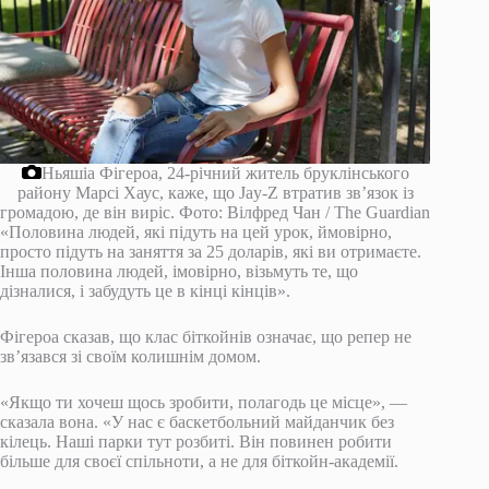
Ньяшіа Фігероа, 24-річний житель бруклінського
району Марсі Хаус, каже, що Jay-Z втратив зв’язок із
громадою, де він виріс.
Фото: Вілфред Чан / The Guardian
«Половина людей, які підуть на цей урок, ймовірно,
просто підуть на заняття за 25 доларів, які ви отримаєте.
Інша половина людей, імовірно, візьмуть те, що
дізналися, і забудуть це в кінці кінців».
Фігероа сказав, що клас біткойнів означає, що репер не
зв’язався зі своїм колишнім домом.
«Якщо ти хочеш щось зробити, полагодь це місце», —
сказала вона. «У нас є баскетбольний майданчик без
кілець. Наші парки тут розбиті. Він повинен робити
більше для своєї спільноти, а не для біткойн-академії.