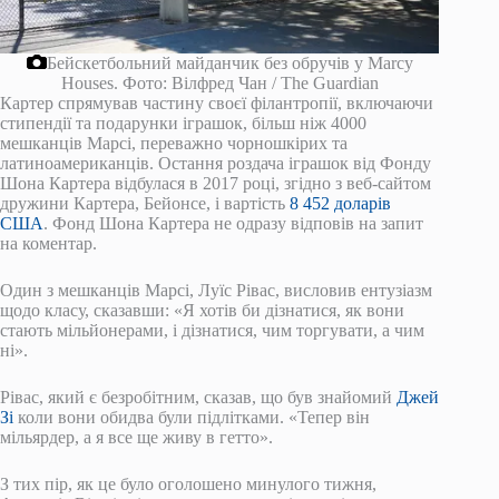
Бейскетбольний майданчик без обручів у Marcy
Houses.
Фото: Вілфред Чан / The Guardian
Картер спрямував частину своєї філантропії, включаючи
стипендії та подарунки іграшок, більш ніж 4000
мешканців Марсі, переважно чорношкірих та
латиноамериканців. Остання роздача іграшок від Фонду
Шона Картера відбулася в 2017 році, згідно з веб-сайтом
дружини Картера, Бейонсе, і вартість
8 452 доларів
США
. Фонд Шона Картера не одразу відповів на запит
на коментар.
Один з мешканців Марсі, Луїс Рівас, висловив ентузіазм
щодо класу, сказавши: «Я хотів би дізнатися, як вони
стають мільйонерами, і дізнатися, чим торгувати, а чим
ні».
Рівас, який є безробітним, сказав, що був знайомий
Джей
Зі
коли вони обидва були підлітками. «Тепер він
мільярдер, а я все ще живу в гетто».
З тих пір, як це було оголошено минулого тижня,