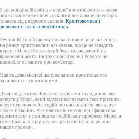
З травня ціна біткойна – першої криптовалюти – також
знизилася майже вдвічі, оскільки все більше інвесторів
тікають від цифрових активів.
Криптокомпанії
звільняють сотні співробітників
.
Речник Bitcoin Academy визнав ширшу невизначеність
на ринку криптовалют, але сказав, що це не завадить
курсу в Marcy Houses, який буде зосереджений на
фінансовій освіті. Інструктори Вілсон і Робертс не
відповіли на запити про коментарі.
Навіть деякі місцеві шанувальники криптовалюти
залишаються скептичними.
Джеральд, житель Брукліна з друзями та родиною, які
живуть у Марсі, який відмовився назвати своє прізвище,
керує невеликою благодійною організацією, яка дарує
людям біткойни. Але навіть він сказав, що «фінансова
грамотність» не вирішить «найбільшу проблему Марсі, а
саме: брак капіталу, нестача ресурсів і фінансування
наших громад».