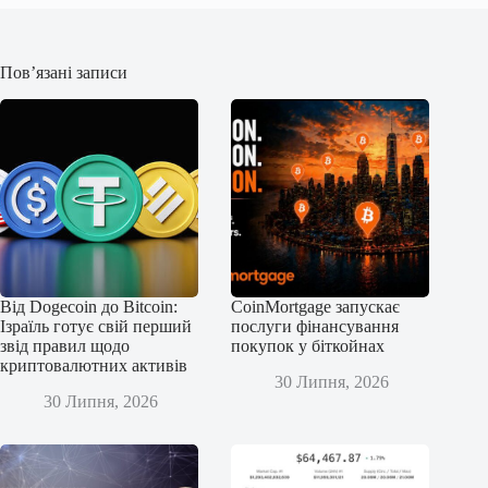
Пов’язані записи
Від Dogecoin до Bitcoin:
CoinMortgage запускає
Ізраїль готує свій перший
послуги фінансування
звід правил щодо
покупок у біткойнах
криптовалютних активів
30 Липня, 2026
30 Липня, 2026