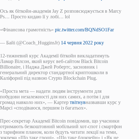
Ось як біткойн-академія Jay Z розповсюджується в Marcy
Ps… Просто кидаю її у лобі… lol
«Фінансова грамотність»
pic.twitter.com/BQNdSO1Far
— Байі (@Coach_HugginsJr)
14 червня 2022 року
12-тижневий курс Академії біткойн викладатимуть
Ламар Вілсон, який керує веб-сайтом Black Bitcoin
Billionaire, і Наджа Джей Робертс, засновник і
генеральний директор стандартної криптошколи в
Каліфорнії під назвою Crypto Blockchain Plug.
«Проста мета — надати людям інструменти для
побудови незалежності для них самих, а потім і для
громад навколо них», — Картер
твітнув
назвавши курс у
Марсі «сподіваюся, першим із багатьох».
Прес-секретар Академії Bitcoin повідомив, що учасники
отримають безкоштовний мобільний хот-спот і смартфон
з тарифним планом, коли будуть читати лекції на теми,
зокрема «Що таке гроші», «Що таке блокчейн» і «Як не