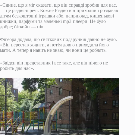
«Єдине, що я міг сказати, що він справді зробив для нас,
— це різдвяні речі. Кожне Різдво він приходив і роздавав
дітям безкоштовні іграшки або, наприклад, кишенькові
книжки, парфуми та маленькі mp3-плеєри. Це було
добре; біткойн — ні».
Фігеора додала, що святкових подарунків давно не було.
«Він перестав ходити, а потім довго приходила його
мати. А тепер я навіть не знаю, чи вони це роблять.
«Звідси він представник і все таке, але він нічого не
робить для нас».