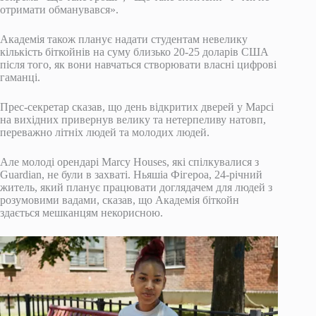
отримати обманувався».
Академія також планує надати студентам невелику
кількість біткойнів на суму близько 20-25 доларів США
після того, як вони навчаться створювати власні цифрові
гаманці.
Прес-секретар сказав, що день відкритих дверей у Марсі
на вихідних привернув велику та нетерпеливу натовп,
переважно літніх людей та молодих людей.
Але молоді орендарі Marcy Houses, які спілкувалися з
Guardian, не були в захваті. Ньяшіа Фігероа, 24-річний
житель, який планує працювати доглядачем для людей з
розумовими вадами, сказав, що Академія біткойн
здається мешканцям некорисною.