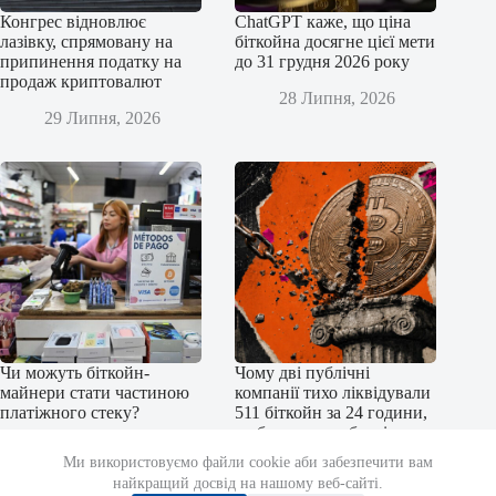
Конгрес відновлює
ChatGPT каже, що ціна
лазівку, спрямовану на
біткойна досягне цієї мети
припинення податку на
до 31 грудня 2026 року
продаж криптовалют
28 Липня, 2026
29 Липня, 2026
Чи можуть біткойн-
Чому дві публічні
майнери стати частиною
компанії тихо ліквідували
платіжного стеку?
511 біткойн за 24 години,
щоб уникнути боргів у
27 Липня, 2026
31,7 мільйона доларів
Ми використовуємо файли cookie аби забезпечити вам
найкращий досвід на нашому веб-сайті.
27 Липня, 2026