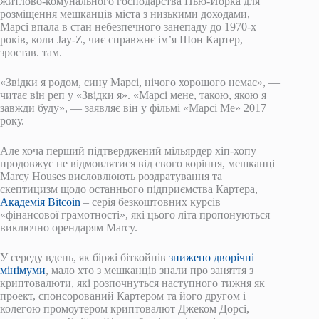
житлово-комунального господарства Нью-Йорка для
розміщення мешканців міста з низькими доходами,
Марсі впала в стан небезпечного занепаду до 1970-х
років, коли Jay-Z, чиє справжнє ім’я Шон Картер,
зростав. там.
«Звідки я родом, сину Марсі, нічого хорошого немає», —
читає він реп у «Звідки я». «Марсі мене, такою, якою я
завжди буду», — заявляє він у фільмі «Марсі Ме» 2017
року.
Але хоча перший підтверджений мільярдер хіп-хопу
продовжує не відмовлятися від свого коріння, мешканці
Marcy Houses висловлюють роздратування та
скептицизм щодо останнього підприємства Картера,
Академія Bitcoin
– серія безкоштовних курсів
«фінансової грамотності», які цього літа пропонуються
виключно орендарям Marcy.
У середу вдень, як біржі біткойнів
знижено дворічні
мінімуми
, мало хто з мешканців знали про заняття з
криптовалюти, які розпочнуться наступного тижня як
проект, спонсорований Картером та його другом і
колегою промоутером криптовалют Джеком Дорсі,