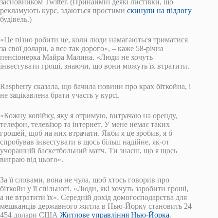
засновником Twitter. (Принаймні деякі листівки, що
рекламують курс, здаються простими
скинули на підлогу
будівель.)
«Це пізно робити це, коли люди намагаються триматися
за свої долари, а все так дорого», – каже 58-річна
пенсіонерка Майра Малина. «Люди не хочуть
інвестувати гроші, знаючи, що вони можуть їх втратити.
Raspberry сказала, що бачила новини про крах біткойна, і
не зацікавлена ​​брати участь у курсі.
«Кожну копійку, яку я отримую, витрачаю на оренду,
телефон, телевізор та інтернет. У мене немає таких
грошей, щоб на них втрачати. Якби я це зробив, я б
спробував інвестувати в щось більш надійне, як-от
учорашній баскетбольний матч. Ти знаєш, що я щось
виграю від цього».
За її словами, вона не чула, щоб хтось говорив про
біткойн у її спільноті. «Люди, які хочуть заробити гроші,
а не втратити їх». Середній дохід домогосподарства для
мешканців державного житла в Нью-Йорку становить 24
454 долари США
Житлове управління Нью-Йорка
.