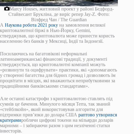
Marcy Houses, житловий проект у районі Бедфорд-
Стайвесант Брукліна, де виріс репер Jay-Z.
Фото:
Вілфред Чан / The Guardian
А
Наукова робота 2021 року
на замовлення великої
криптовалютної біржі в Нью-Йорку, Gemini,
стверджував, що криптовалюта може принести користь
населенню без банків у Мексиці, Індії та Індонезії.
Посилаючись на багатовікові неформальні
латиноамериканські фінансові традиції, у документі
стверджується, що криптовалютні компанії можуть
«розвинути та оцифрувати» практики, які «допомагають
у створенні багатства для бідних громад і дозволяють їм
процвітати в місцях, які вважаються неприбутковими за
традиційними банківськими стандартами».
Але останні катастрофи з криптовалютою ставлять під
сумнів це бачення. Минулого місяця Terra, так званий
«стейблкойн», який використовував алгоритм для
підтримки прив’язки до долара США
раптово утворився
кратерами
роблячи цифрові токени на мільярди доларів
марними – і забираючи разом з цим незліченні статки
інвесторів.