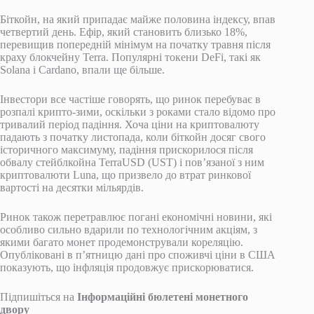
Біткойн, на який припадає майже половина індексу, впав
четвертий день. Ефір, який становить близько 18%,
перевищив попередній мінімум на початку травня після
краху блокчейну Terra. Популярні токени DeFi, такі як
Solana і Cardano, впали ще більше.
Інвестори все частіше говорять, що ринок перебуває в
розпалі крипто-зими, оскільки з роками стало відомо про
тривалий період падіння. Хоча ціни на криптовалюту
падають з початку листопада, коли біткойн досяг свого
історичного максимуму, падіння прискорилося після
обвалу стейблкойна TerraUSD (UST) і пов’язаної з ним
криптовалюти Luna, що призвело до втрат ринкової
вартості на десятки мільярдів.
Ринок також перетравлює погані економічні новини, які
особливо сильно вдарили по технологічним акціям, з
якими багато монет продемонстрували кореляцію.
Опубліковані в п’ятницю дані про споживчі ціни в США
показують, що інфляція продовжує прискорюватися.
Підпишіться на
Інформаційні бюлетені монетного
двору