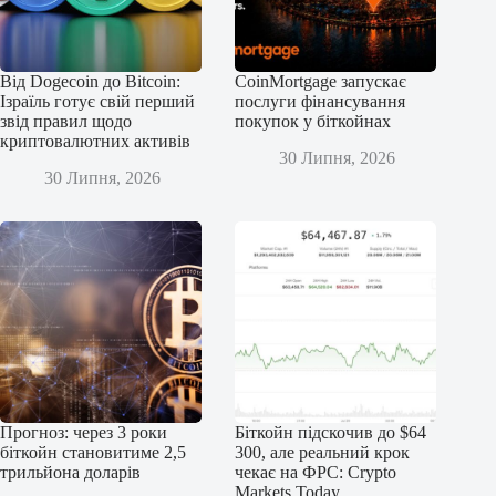
Від Dogecoin до Bitcoin:
CoinMortgage запускає
Ізраїль готує свій перший
послуги фінансування
звід правил щодо
покупок у біткойнах
криптовалютних активів
30 Липня, 2026
30 Липня, 2026
Прогноз: через 3 роки
Біткойн підскочив до $64
біткойн становитиме 2,5
300, але реальний крок
трильйона доларів
чекає на ФРС: Crypto
Markets Today