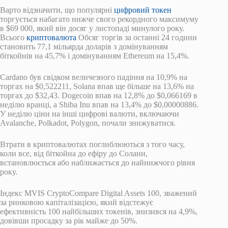
Варто відзначити, що популярні
цифровий токен
торгується набагато нижче свого рекордного максимуму
в $69 000, який він досяг у листопаді минулого року.
Всього
криптовалюта
Обсяг торгів за останні 24 години
становить 77,1 мільярда доларів з домінуванням
біткойнів на 45,7% і домінуванням Ethereum на 15,4%.
Cardano був свідком величезного падіння на 10,9% на
торгах на $0,522211, Solana впав ще більше на 13,6% на
торгах до $32,43. Dogecoin впав на 12,8% до $0,066169 в
неділю вранці, а Shiba Inu впав на 13,4% до $0,00000886.
У неділю ціни на інші цифрові валюти, включаючи
Avalanche, Polkadot, Polygon, почали знижуватися.
Втрати в криптовалютах поглиблюються з того часу,
коли все, від біткойна до ефіру до Солани,
встановлюється або наближається до найнижчого рівня
року.
Індекс MVIS CryptoCompare Digital Assets 100, зважений
за ринковою капіталізацією, який відстежує
ефективність 100 найбільших токенів, знизився на 4,9%,
довівши просадку за рік майже до 50%.