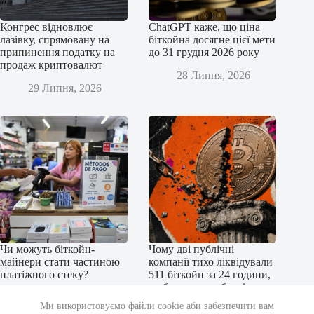
Конгрес відновлює
ChatGPT каже, що ціна
лазівку, спрямовану на
біткойна досягне цієї мети
припинення податку на
до 31 грудня 2026 року
продаж криптовалют
28 Липня, 2026
29 Липня, 2026
Чи можуть біткойн-
Чому дві публічні
майнери стати частиною
компанії тихо ліквідували
платіжного стеку?
511 біткойн за 24 години,
щоб уникнути боргів у
27 Липня, 2026
31,7 мільйона доларів
Ми використовуємо файли cookie аби забезпечити вам