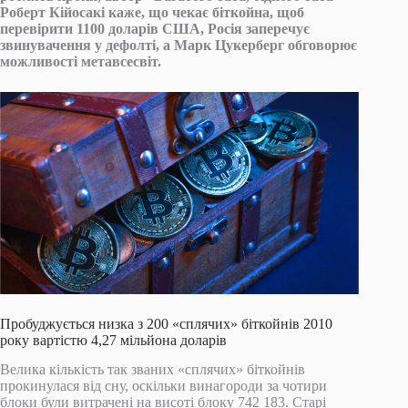
Роберт Кійосакі каже, що чекає біткойна, щоб
перевірити 1100 доларів США, Росія заперечує
звинувачення у дефолті, а Марк Цукерберг обговорює
можливості метавсесвіт.
Пробуджується низка з 200 «сплячих» біткойнів 2010
року вартістю 4,27 мільйона доларів
Велика кількість так званих «сплячих» біткойнів
прокинулася від сну, оскільки винагороди за чотири
блоки були витрачені на висоті блоку 742 183. Старі