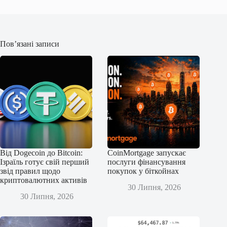
Пов’язані записи
Від Dogecoin до Bitcoin:
CoinMortgage запускає
Ізраїль готує свій перший
послуги фінансування
звід правил щодо
покупок у біткойнах
криптовалютних активів
30 Липня, 2026
30 Липня, 2026