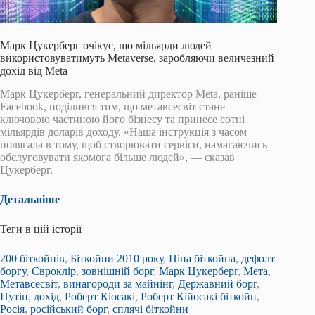
Марк Цукерберг очікує, що мільярди людей
використовуватимуть Metaverse, заробляючи величезний
дохід від Meta
Марк Цукерберг, генеральний директор Meta, раніше
Facebook, поділився тим, що метавсесвіт стане
ключовою частиною його бізнесу та принесе сотні
мільярдів доларів доходу. «Наша інструкція з часом
полягала в тому, щоб створювати сервіси, намагаючись
обслуговувати якомога більше людей», — сказав
Цукерберг.
Детальніше
Теги в цій історії
200 біткойнів
,
Біткойни 2010 року
,
Ціна біткойна
,
дефолт
боргу
,
Євроклір
,
зовнішній борг
,
Марк Цукерберг
,
Мета
,
Метавсесвіт
,
винагороди за майнінг
,
Державний борг
,
Путін
,
дохід
,
Роберт Кіосакі
,
Роберт Кійосакі біткойн
,
Росія
,
російський борг
,
сплячі біткойни