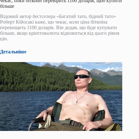
чекає, поки біткойн перевірить 1100 доларів, щоб купити
більше
Відомий автор бестселера «Багатий тато, бідний тато»
Роберт Кійосакі каже, що чекає, коли ціна біткоїна
перевищить 1100 доларів. Він додав, що буде купувати
більше, якщо криптовалюта відновиться від цього рівня
цін.
Детальніше