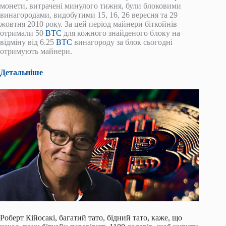
монети, витрачені минулого тижня, були блоковими
винагородами, видобутими 15, 16, 26 вересня та 29
жовтня 2010 року. За цей період майнери біткойнів
отримали 50
BTC
для кожного знайденого блоку на
відміну від 6.25
BTC
винагороду за блок сьогодні
отримують майнери.
Детальніше
Роберт Кійосакі, багатий тато, бідний тато, каже, що