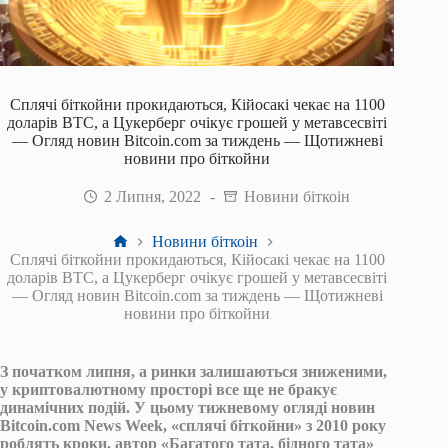
Сплячі біткойни прокидаються, Кійосакі чекає на 1100
доларів BTC, а Цукерберг очікує грошей у метавсесвіті
— Огляд новин Bitcoin.com за тиждень — Щотижневі
новини про біткойни
2 Липня, 2022
Новини біткоін
Головна
Новини біткоін
Сплячі біткойни прокидаються, Кійосакі чекає на 1100
доларів BTC, а Цукерберг очікує грошей у метавсесвіті
— Огляд новин Bitcoin.com за тиждень — Щотижневі
новини про біткойни
З початком липня, а ринки залишаються зниженими,
у криптовалютному просторі все ще не бракує
динамічних подій. У цьому тижневому огляді новин
Bitcoin.com News Week, «сплячі біткойни» з 2010 року
роблять кроки, автор «Багатого тата, бідного тата»