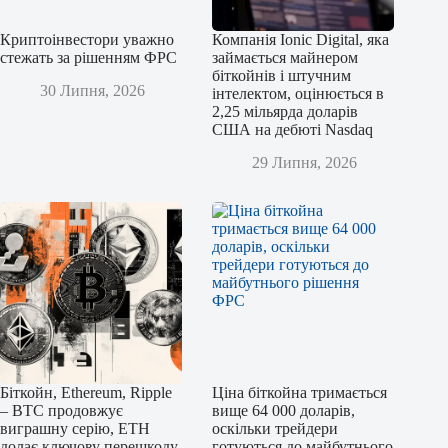
Криптоінвестори уважно
Компанія Ionic Digital, яка
стежать за рішенням ФРС
займається майнером
біткойнів і штучним
30 Липня, 2026
інтелектом, оцінюється в
2,25 мільярда доларів
США на дебюті Nasdaq
29 Липня, 2026
Біткойн, Ethereum, Ripple
Ціна біткойна тримається
– BTC продовжує
вище 64 000 доларів,
виграшну серію, ETH
оскільки трейдери
долає ключову перешкоду,
готуються до майбутнього